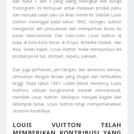
dari huruf L dan V yang saling melingkar dan bunga
monogram. Ini bertujuan untuk melawan produk palsu
dan menjadi salah satu ciri khas merek ini. Setelah Louis
Vuitton meninggal pada tahun 1892, Georges Vuitton
mengambil alih perusahaan dan memperluas bisnis ke
pasar internasional. Dan toko-toko Louis Vuitton di
buka di kota-kota besar di Eropa, Amerika Serikat, dan
Asia. Selain koper, Louis Vuitton mulai memperluas lini
produknya ke tas, dompet, sepatu, pakaian.
Dan juga perhiasan, jam tangan, dan aksesoris lainnya,
semuanya dengan desain yang elegan dan berkualitas
tinggi. Pada tahun 1987, LVMH (Moët Hennessy Louis
Vuitton), sebuah konglomerat mewah internasional,
membeli Louis Vuitton. Meskipun menjadi bagian dari
kelompok besar, Louis Vuitton tetap mempertahankan
otonomi kreatifnya.
LOUIS VUITTON TELAH
MEMBERIKAN KONTRIBUSI YANG