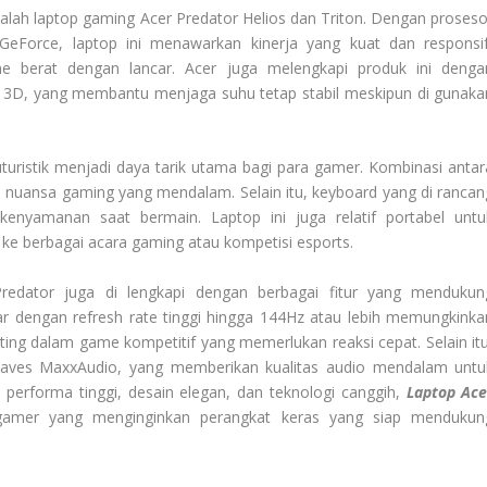
adalah laptop gaming Acer Predator Helios dan Triton. Dengan proseso
GeForce, laptop ini menawarkan kinerja yang kuat dan responsif
berat dengan lancar. Acer juga melengkapi produk ini denga
de 3D, yang membantu menjaga suhu tetap stabil meskipun di gunaka
uristik menjadi daya tarik utama bagi para gamer. Kombinasi antar
nuansa gaming yang mendalam. Selain itu, keyboard yang di rancan
nyamanan saat bermain. Laptop ini juga relatif portabel untu
 ke berbagai acara gaming atau kompetisi esports.
 Predator juga di lengkapi dengan berbagai fitur yang mendukun
r dengan refresh rate tinggi hingga 144Hz atau lebih memungkinka
nting dalam game kompetitif yang memerlukan reaksi cepat. Selain itu
 Waves MaxxAudio, yang memberikan kualitas audio mendalam untu
performa tinggi, desain elegan, dan teknologi canggih,
Laptop Ace
 gamer yang menginginkan perangkat keras yang siap mendukun