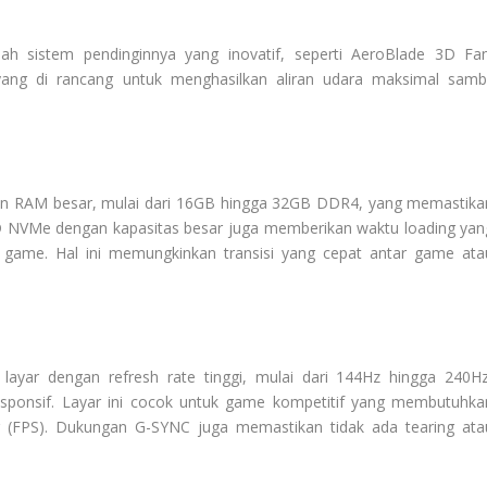
ah sistem pendinginnya yang inovatif, seperti AeroBlade 3D Fan
yang di rancang untuk menghasilkan aliran udara maksimal sambi
gan RAM besar, mulai dari 16GB hingga 32GB DDR4, yang memastika
SSD NVMe dengan kapasitas besar juga memberikan waktu loading yan
n game. Hal ini memungkinkan transisi yang cepat antar game ata
layar dengan refresh rate tinggi, mulai dari 144Hz hingga 240Hz
sponsif. Layar ini cocok untuk game kompetitif yang membutuhka
er (FPS). Dukungan G-SYNC juga memastikan tidak ada tearing ata