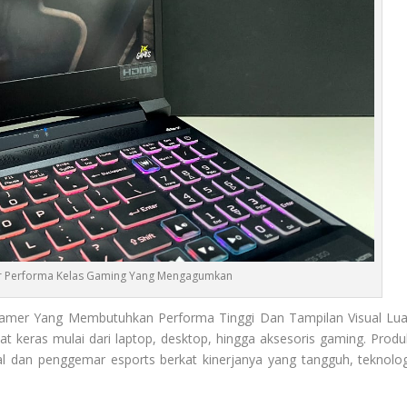
r Performa Kelas Gaming Yang Mengagumkan
amer Yang Membutuhkan Performa Tinggi Dan Tampilan Visual Lua
t keras mulai dari laptop, desktop, hingga aksesoris gaming. Produ
nal dan penggemar esports berkat kinerjanya yang tangguh, teknolog