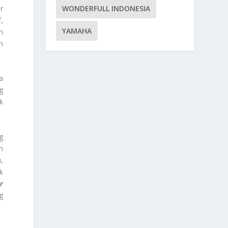
WONDERFULL INDONESIA
r
,
YAMAHA
n
n
a
g
k
g
n
,
k
r
g