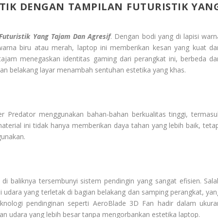
NTIK DENGAN TAMPILAN FUTURISTIK YAN
Futuristik Yang Tajam Dan Agresif
. Dengan bodi yang di lapisi warn
warna biru atau merah, laptop ini memberikan kesan yang kuat da
tajam menegaskan identitas gaming dari perangkat ini, berbeda dar
ian belakang layar menambah sentuhan estetika yang khas.
 Predator menggunakan bahan-bahan berkualitas tinggi, termasu
terial ini tidak hanya memberikan daya tahan yang lebih baik, tetap
gunakan.
di baliknya tersembunyi sistem pendingin yang sangat efisien. Sala
si udara yang terletak di bagian belakang dan samping perangkat, yan
eknologi pendinginan seperti AeroBlade 3D Fan hadir dalam ukura
an udara yang lebih besar tanpa mengorbankan estetika laptop.