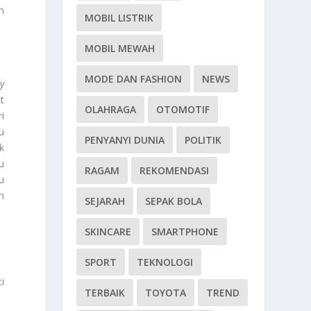
n
MOBIL LISTRIK
MOBIL MEWAH
MODE DAN FASHION
NEWS
y
t
OLAHRAGA
OTOMOTIF
i
u
PENYANYI DUNIA
POLITIK
k
u
RAGAM
REKOMENDASI
u
h
SEJARAH
SEPAK BOLA
SKINCARE
SMARTPHONE
SPORT
TEKNOLOGI
i
TERBAIK
TOYOTA
TREND