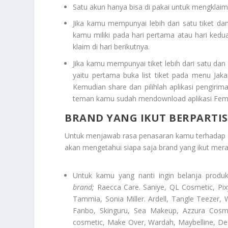
Satu akun hanya bisa di pakai untuk mengklaim
Jika kamu mempunyai lebih dari satu tiket da
kamu miliki pada hari pertama atau hari kedu
klaim di hari berikutnya.
Jika kamu mempunyai tiket lebih dari satu da
yaitu pertama buka list tiket pada menu Jak
Kemudian share dan pilihlah aplikasi pengiri
teman kamu sudah mendownload aplikasi Femal
BRAND YANG IKUT BERPARTIS
Untuk menjawab rasa penasaran kamu terhadap 
akan mengetahui siapa saja brand yang ikut mer
Untuk kamu yang nanti ingin belanja prod
brand;
Raecca Care. Saniye, QL Cosmetic, Pix
Tammia, Sonia Miller. Ardell, Tangle Teezer
Fanbo, Skinguru, Sea Makeup, Azzura Cosmet
cosmetic, Make Over, Wardah, Maybelline, Dea