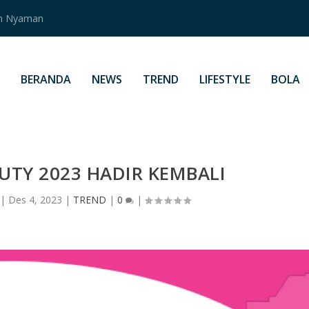
an Nyaman
BERANDA
NEWS
TREND
LIFESTYLE
BOLA
UTY 2023 HADIR KEMBALI
|
Des 4, 2023
|
TREND
|
0
|