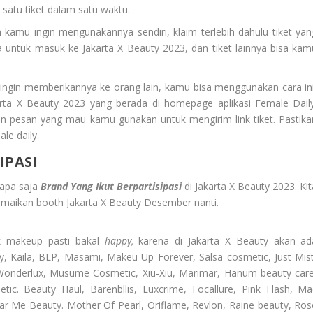
 satu tiket dalam satu waktu.
n kamu ingin mengunakannya sendiri, klaim terlebih dahulu tiket yan
a untuk masuk ke Jakarta X Beauty 2023, dan tiket lainnya bisa kam
n ingin memberikannya ke orang lain, kamu bisa menggunakan cara ini
arta X Beauty 2023 yang berada di homepage aplikasi Female Daily
man pesan yang mau kamu gunakan untuk mengirim link tiket. Pastika
e daily.
IPASI
apa saja
Brand Yang Ikut Berpartisipasi
di Jakarta X Beauty 2023. Ki
amaikan booth Jakarta X Beauty Desember nanti.
uk
makeup
pasti bakal
happy,
karena di Jakarta X Beauty akan ad
y, Kaila, BLP, Masami, Makeu Up Forever, Salsa cosmetic, Just Mist
, Wonderlux, Musume Cosmetic, Xiu-Xiu, Marimar, Hanum beauty care
ic. Beauty Haul, Barenbllis, Luxcrime, Focallure, Pink Flash, Ma
r Me Beauty. Mother Of Pearl, Oriflame, Revlon, Raine beauty, Ros