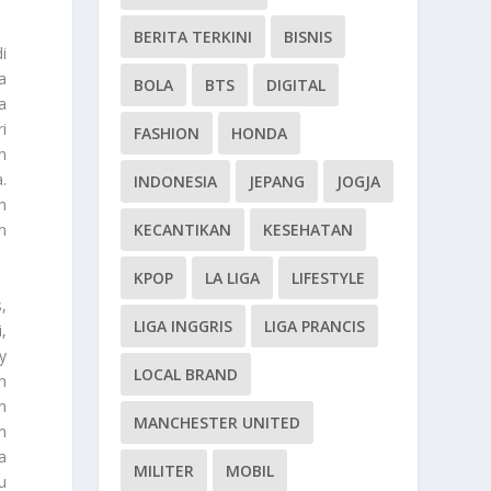
BERITA TERKINI
BISNIS
i
ia
BOLA
BTS
DIGITAL
a
i
FASHION
HONDA
n
.
INDONESIA
JEPANG
JOGJA
h
KECANTIKAN
KESEHATAN
n
KPOP
LA LIGA
LIFESTYLE
s
,
LIGA INGGRIS
LIGA PRANCIS
,
y
LOCAL BRAND
n
n
MANCHESTER UNITED
n
a
MILITER
MOBIL
u