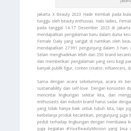
Jakart
Jakarta X Beauty
2023 Hadir Kembali pada bulan
tunggu oleh
beauty enthusias
. Halo ladies, Fema
pada tanggal 14-17 Desember 2023 di
Jakart
mendapatkan pengalaman baru dalam dunia kecan
Female Daily yang sangat di nantikan oleh
beau
mendapatkan 27.991 pengunjung dalam 3 hari
Selain menghadirkan lebih dari 250 brand kecant
dan memberikan pengalaman yang seru bagi par
banyak publik figur,
conten creator
,
influencers
, 
Sama dengan acara sebelumnya, acara ini b
sustainability
dan
self-love
. Dengan konsisten da
mencintai lingkungan sekitar kita, dan men
enthusiasts
dan industri brand harus sadar deng
yang tidak hanya baik untuk tubuh kita, tapi ju
berbelanja produk kecantikan, pengunjung juga b
peduli terhadap lingkungan dengan membawa k
juga kegiatan
#YourBeautyMission
yang bisa d