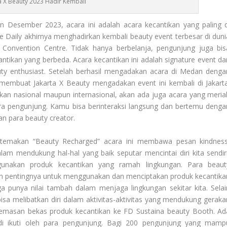
a X Beauty 2023 Hadir Kembali
 Desember 2023, acara ini adalah acara kecantikan yang paling d
le Daily akhirnya menghadirkan kembali
beauty even
t terbesar di dun
a Convention Centre
. Tidak hanya berbelanja, pengunjung juga bis
tikan yang berbeda. Acara kecantikan ini adalah
signature event
dar
ty enthusiast
. Setelah berhasil mengadakan acara di Medan denga
, membuat
Jakarta X Beauty
mengadakan event ini kembali di Jakarta
ikan nasional maupun internasional, akan ada juga acara yang meria
a pengunjung. Kamu bisa berinteraksi langsung dan bertemu denga
dan para
beauty creato
r.
ertemakan “Beauty Recharged” acara ini membawa pesan
kindnes
lam mendukung hal-hal yang baik seputar mencintai diri kita sendiri
ggunakan produk kecantikan yang ramah lingkungan. Para
beaut
an pentingnya untuk menggunakan dan menciptakan produk kecantika
ga punya nilai tambah dalam menjaga lingkungan sekitar kita. Selai
isa melibatkan diri dalam aktivitas-aktivitas yang mendukung geraka
emasan bekas produk kecantikan ke FD Sustaina beauty Booth. Ad
i ikuti oleh para pengunjung. Bagi 200 pengunjung yang mamp