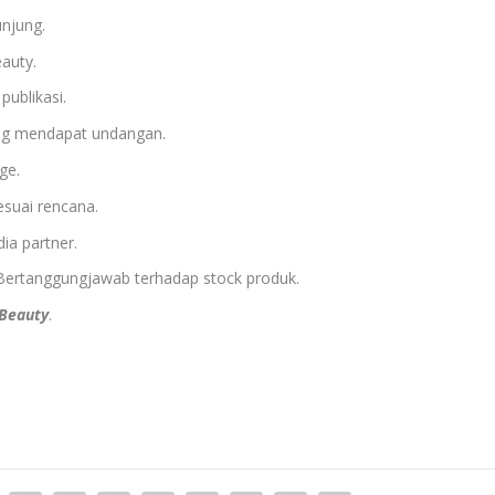
njung.
eauty.
ublikasi.
g mendapat undangan.
ge.
esuai rencana.
ia partner.
 Bertanggungjawab terhadap stock produk.
 Beauty
.