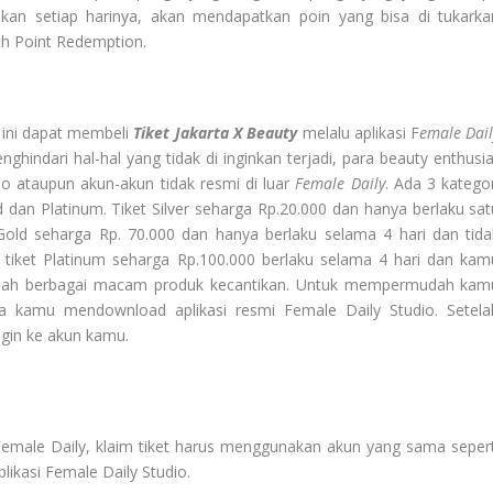
ikan setiap harinya, akan mendapatkan poin yang bisa di tukarka
th Point Redemption.
 ini dapat membeli
Tiket Jakarta X Beauty
melalu aplikasi F
emale Dail
nghindari hal-hal yang tidak di inginkan terjadi, para beauty enthusia
alo ataupun akun-akun tidak resmi di luar
Female Daily
. Ada 3 kategor
old dan Platinum. Tiket Silver seharga Rp.20.000 dan hanya berlaku sat
 Gold seharga Rp. 70.000 dan
hanya berlaku selama 4 hari dan tida
tiket Platinum seharga Rp.100.000 berlaku selama 4 hari dan kam
alah berbagai macam produk kecantikan. Untuk mempermudah kam
a kamu mendownload aplikasi resmi Female Daily Studio. Setela
ogin ke akun kamu.
Female Daily, klaim tiket harus menggunakan akun yang sama sepert
likasi Female Daily Studio.