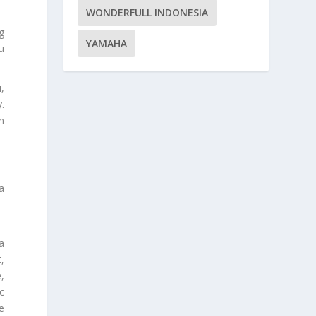
WONDERFULL INDONESIA
g
YAMAHA
u
,
.
n
ta
a
,
,
c
e