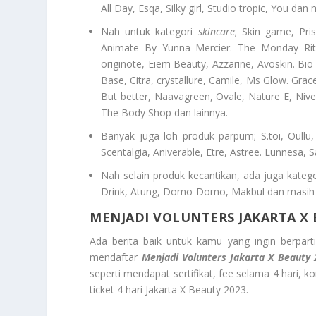
All Day, Esqa, Silky girl, Studio tropic, You dan
Nah untuk kategori
skincare
; Skin game, Pri
Animate By Yunna Mercier. The Monday Ritu
originote, Eiem Beauty, Azzarine, Avoskin. Bi
Base, Citra, crystallure, Camile, Ms Glow. Gra
But better, Naavagreen, Ovale, Nature E, Nivea
The Body Shop dan lainnya.
Banyak juga loh produk parpum; S.toi, Oullu
Scentalgia, Aniverable, Etre, Astree. Lunnesa, S
Nah selain produk kecantikan, ada juga kateg
Drink, Atung, Domo-Domo, Makbul dan masih b
MENJADI VOLUNTERS JAKARTA X
Ada berita baik untuk kamu yang ingin berpart
mendaftar
Menjadi Volunters Jakarta X Beauty
seperti mendapat sertifikat, fee selama 4 hari, 
ticket 4 hari Jakarta X Beauty 2023.