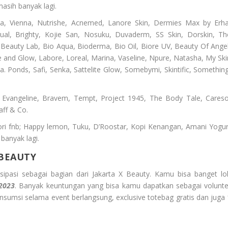
 masih banyak lagi.
sa, Vienna, Nutrishe, Acnemed, Lanore Skin, Dermies Max by Erha
al, Brighty, Kojie San, Nosuku, Duvaderm, SS Skin, Dorskin, Th
o Beauty Lab, Bio Aqua, Bioderma, Bio Oil, Biore UV, Beauty Of Angel
ce and Glow, Labore, Loreal, Marina, Vaseline, Npure, Natasha, My Ski
. Ponds, Safi, Senka, Sattelite Glow, Somebymi, Skintific, Something
, Evangeline, Bravem, Tempt, Project 1945, The Body Tale, Careso
aff & Co.
ori fnb; Happy lemon, Tuku, D’Roostar, Kopi Kenangan, Amani Yogur
anyak lagi.
 BEAUTY
isipasi sebagai bagian dari Jakarta X Beauty. Kamu bisa banget lo
 2023
. Banyak keuntungan yang bisa kamu dapatkan sebagai volunte
konsumsi selama event berlangsung, exclusive totebag gratis dan juga 