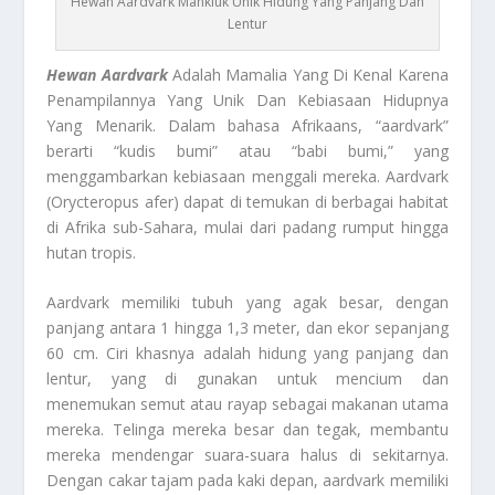
Hewan Aardvark Mahkluk Unik Hidung Yang Panjang Dan
Lentur
Hewan Aardvark
Adalah Mamalia Yang Di Kenal Karena
Penampilannya Yang Unik Dan Kebiasaan Hidupnya
Yang Menarik. Dalam bahasa Afrikaans, “aardvark”
berarti “kudis bumi” atau “babi bumi,” yang
menggambarkan kebiasaan menggali mereka. Aardvark
(Orycteropus afer) dapat di temukan di berbagai habitat
di Afrika sub-Sahara, mulai dari padang rumput hingga
hutan tropis.
Aardvark memiliki tubuh yang agak besar, dengan
panjang antara 1 hingga 1,3 meter, dan ekor sepanjang
60 cm. Ciri khasnya adalah hidung yang panjang dan
lentur, yang di gunakan untuk mencium dan
menemukan semut atau rayap sebagai makanan utama
mereka. Telinga mereka besar dan tegak, membantu
mereka mendengar suara-suara halus di sekitarnya.
Dengan cakar tajam pada kaki depan, aardvark memiliki