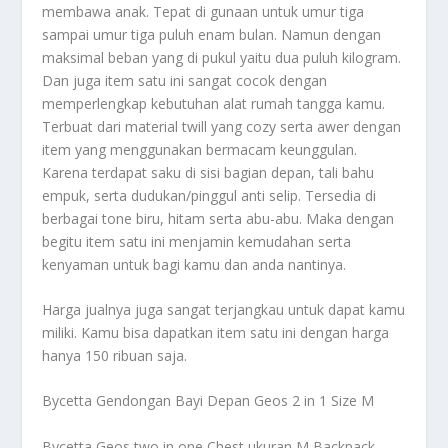
membawa anak. Tepat di gunaan untuk umur tiga
sampai umur tiga puluh enam bulan. Namun dengan
maksimal beban yang di pukul yaitu dua puluh kilogram.
Dan juga item satu ini sangat cocok dengan
memperlengkap kebutuhan alat rumah tangga kamu.
Terbuat dari material twill yang cozy serta awer dengan
item yang menggunakan bermacam keunggulan.
Karena terdapat saku di sisi bagian depan, tali bahu
empuk, serta dudukan/pinggul anti selip. Tersedia di
berbagai tone biru, hitam serta abu-abu. Maka dengan
begitu item satu ini menjamin kemudahan serta
kenyaman untuk bagi kamu dan anda nantinya.
Harga jualnya juga sangat terjangkau untuk dapat kamu
miliki. Kamu bisa dapatkan item satu ini dengan harga
hanya 150 ribuan saja.
Bycetta Gendongan Bayi Depan Geos 2 in 1 Size M
Bycetta Geos two in one Chest ukuran M Backpack