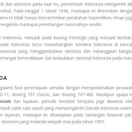
tik dan ekonomi pada saat itu, pemerintah Indonesia mengambil ali
ut. Pada tanggal 1 Maret 1949, maskapai ini diresmikan denga
ama ini tidak hanya mencerminkan perubahan kepemilikan, tetapi jug
mengelola maskapai penerbangan nasionalnya sendiri.
al Indonesia, merujuk pada burung mitologis yang menjadi lamban
aruda Indonesia terus menerbangkan bendera Indonesia di kanca
 nasional yang menggambarkan identitas dan kebanggaan bangsa
semangat kemerdekaan dan kedaulatan nasional Indonesia pada mas
DA
ngalami fase peremajaan armada dengan memperkenalkan pesawat
-11, Boeing 737 Classic, dan Boeing 747-400. Meskipun upaya in
rmada
dan layanan, periode tersebut ternyata juga diwarnai ole
menjadi salah satu aspek yang mempengaruhi Garuda Indonesia selam
n layanan, maskapai ini dihadapkan pada tantangan finansial yan
isis ekonomi yang melanda wilayah Asia pada tahun 1997.