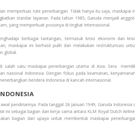
dan memperluas rute penerbangan. Tidak hanya itu saja, maskapai in
katkan standar layanan. Pada tahun 1985, Garuda menjadi anggot
eam, yang memperkuat posisinya di tingkat Internasional.
nghadapi berbagai tantangan, termasuk krisis ekonomi dan krisi
n, maskapai ini berhasil pulih dan melakukan restrukturisasi untu
n global.
adi salah satu maskapai penerbangan utama di Asia. Sera memilik
gan nasional Indonesia. Dengan fokus pada keamanan, kenyamanan
 menerbangkan bendera Indonesia di kancah internasional.
INDONESIA
 awal pendiriannya. Pada tanggal 26 Januari 1949, Garuda Indonesia d
Hal ini sebagai bagian dari kerja sama antara KLM Royal Dutch Airline
upakan bagian dari upaya untuk membentuk maskapai penerbanga