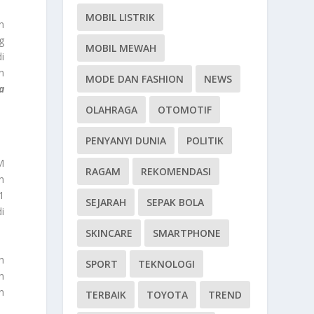
MOBIL LISTRIK
n
g
MOBIL MEWAH
i
n
MODE DAN FASHION
NEWS
a
OLAHRAGA
OTOMOTIF
PENYANYI DUNIA
POLITIK
M
RAGAM
REKOMENDASI
n
1
SEJARAH
SEPAK BOLA
i
SKINCARE
SMARTPHONE
h
SPORT
TEKNOLOGI
n
n
TERBAIK
TOYOTA
TREND