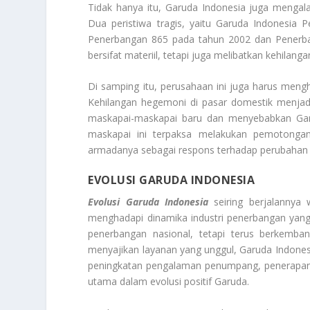
Tidak hanya itu, Garuda Indonesia juga menga
Dua peristiwa tragis, yaitu Garuda Indonesia
Penerbangan 865 pada tahun 2002 dan Penerba
bersifat materiil, tetapi juga melibatkan kehilang
Di samping itu, perusahaan ini juga harus meng
Kehilangan hegemoni di pasar domestik menjadi
maskapai-maskapai baru dan menyebabkan Garu
maskapai ini terpaksa melakukan pemotongan
armadanya sebagai respons terhadap perubahan l
EVOLUSI GARUDA INDONESIA
Evolusi Garuda Indonesia
seiring berjalannya 
menghadapi dinamika industri penerbangan yang
penerbangan nasional, tetapi terus berkemba
menyajikan layanan yang unggul, Garuda Indonesia
peningkatan pengalaman penumpang, penerapan te
utama dalam evolusi positif Garuda.