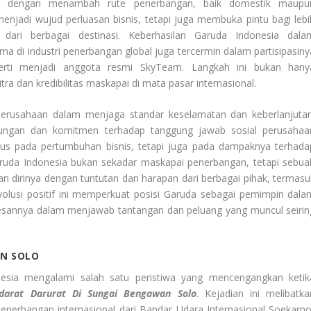
ya dengan menambah rute penerbangan, baik domestik maupu
menjadi wujud perluasan bisnis, tetapi juga membuka pintu bagi lebi
ari berbagai destinasi. Keberhasilan Garuda Indonesia dala
a di industri penerbangan global juga tercermin dalam partisipasiny
eperti menjadi anggota resmi SkyTeam. Langkah ini bukan hany
ra dan kredibilitas maskapai di mata pasar internasional.
 perusahaan dalam menjaga standar keselamatan dan keberlanjutan
lingkungan dan komitmen terhadap tanggung jawab sosial perusahaa
us pada pertumbuhan bisnis, tetapi juga pada dampaknya terhada
aruda Indonesia bukan sekadar maskapai penerbangan, tetapi sebua
n dirinya dengan tuntutan dan harapan dari berbagai pihak, termasu
Evolusi positif ini memperkuat posisi Garuda sebagai pemimpin dala
esannya dalam menjawab tantangan dan peluang yang muncul seirin
N SOLO
esia mengalami salah satu peristiwa yang mencengangkan ketik
d
arat Darurat Di Sungai Bengawan Solo
. Kejadian ini melibatka
erbangan internasional dari Bandar Udara Internasional Soekarno