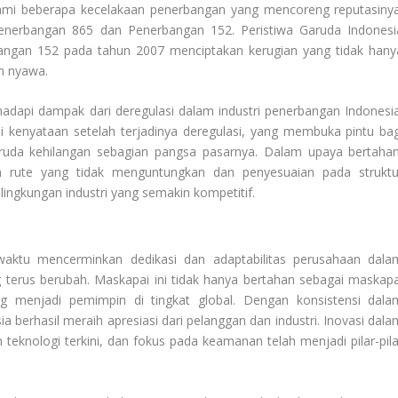
lami beberapa kecelakaan penerbangan yang mencoreng reputasinya
 Penerbangan 865 dan Penerbangan 152. Peristiwa Garuda Indonesi
ngan 152 pada tahun 2007 menciptakan kerugian yang tidak hany
an nyawa.
hadapi dampak dari deregulasi dalam industri penerbangan Indonesia
 kenyataan setelah terjadinya deregulasi, yang membuka pintu bag
da kehilangan sebagian pangsa pasarnya. Dalam upaya bertahan
 rute yang tidak menguntungkan dan penyesuaian pada struktu
ingkungan industri yang semakin kompetitif.
waktu mencerminkan dedikasi dan adaptabilitas perusahaan dala
 terus berubah. Maskapai ini tidak hanya bertahan sebagai maskapa
ng menjadi pemimpin di tingkat global. Dengan konsistensi dala
 berhasil meraih apresiasi dari pelanggan dan industri. Inovasi dala
knologi terkini, dan fokus pada keamanan telah menjadi pilar-pila