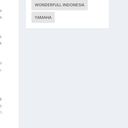
WONDERFULL INDONESIA
i
a
YAMAHA
s
k
i
,
i
s
n