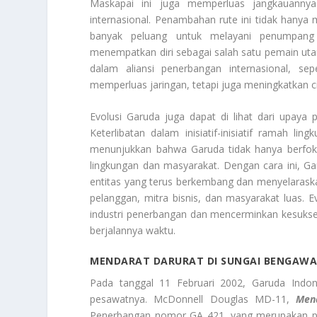
Maskapai ini juga memperluas jangkauann
internasional. Penambahan rute ini tidak hanya 
banyak peluang untuk melayani penumpang d
menempatkan diri sebagai salah satu pemain utam
dalam aliansi penerbangan internasional, s
memperluas jaringan, tetapi juga meningkatkan cit
Evolusi Garuda juga dapat di lihat dari upaya
Keterlibatan dalam inisiatif-inisiatif ramah 
menunjukkan bahwa Garuda tidak hanya berfok
lingkungan dan masyarakat. Dengan cara ini, G
entitas yang terus berkembang dan menyelaraska
pelanggan, mitra bisnis, dan masyarakat luas. 
industri penerbangan dan mencerminkan kesuks
berjalannya waktu.
MENDARAT DARURAT DI SUNGAI BENGAWA
Pada tanggal 11 Februari 2002, Garuda Indon
pesawatnya. McDonnell Douglas MD-11,
M
en
Penerbangan nomor GA 421, yang merupakan pen