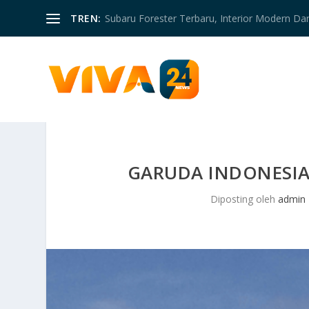
TREN:
Subaru Forester Terbaru, Interior Modern D
GARUDA INDONESIA,
Diposting oleh
admin