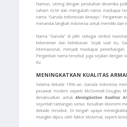
Namun, seiring dengan perubahan dinamika poli
saham KLM dan mengubah nama maskapai terseb
nama “Garuda Indonesian Airways.” Pergantian n
menandai langkah Indonesia untuk memiliki dan 
Nama “Garuda” di pilih sebagai simbol nasion
keberanian dan kebebasan. Sejak saat itu, G
internasional, menjadi maskapai penerbangan
Pergantian nama tersebut juga sejalan dengan 
itu.
MENINGKATKAN KUALITAS ARMA
Selama dekade 1990-an, Garuda Indonesia me
pesawat modern seperti McDonnell-Douglas MD
dimaksudkan untuk
M
eni
ngkatkan Kualitas A
sejumlah tantangan serius. Kesulitan ekonomi 
dekade tersebut. Di tengah upaya meningkatka
mungkin dipicu oleh faktor eksternal, seperti kr