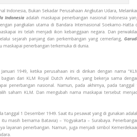
nal Indonesia, Bukan Sekadar Perusahaan Angkutan Udara, Melainka
a Indonesia
adalah maskapai penerbangan nasional Indonesia yan
engan pangkalan utama di Bandara Internasional Soekarno-Hatta d
maskapai ini telah menjadi ikon kebanggaan negara. Dan perwakila
 Melalui sejarah panjang dan perkembangan yang cemerlang,
Garud
u maskapai penerbangan terkemuka di dunia.
Januari 1949, ketika perusahaan ini di dirikan dengan nama “KL
kan bagian dari KLM Royal Dutch Airlines, yang bekerja sama denga
ai penerbangan nasional. Namun, pada akhirnya, pada tanggal 
 alih saham KLM. Dan mengubah nama maskapai tersebut menjad
da tanggal 1 Desember 1949. Saat itu pesawat yang di gunakan adala
a itu masih bernama Batavia) – Yogyakarta – Surabaya. Penerbanga
inya layanan penerbangan. Namun, juga menjadi simbol Kemerdekaa
udara.