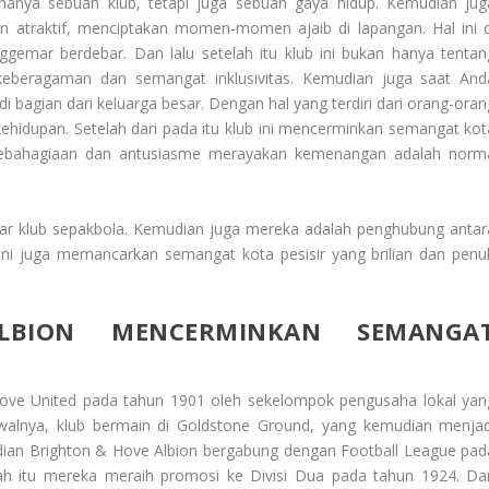
anya sebuah klub, tetapi juga sebuah gaya hidup. Kemudian jug
atraktif, menciptakan momen-momen ajaib di lapangan. Hal ini d
mar berdebar. Dan lalu setelah itu klub ini bukan hanya tentan
 keberagaman dan semangat inklusivitas. Kemudian juga saat And
i bagian dari keluarga besar. Dengan hal yang terdiri dari orang-oran
hidupan. Setelah dari pada itu klub ini mencerminkan semangat kot
 kebahagiaan dan antusiasme merayakan kemenangan adalah norm
dar klub sepakbola. Kemudian juga mereka adalah penghubung antar
 ini juga memancarkan semangat kota pesisir yang brilian dan penu
BION MENCERMINKAN SEMANGA
& Hove United pada tahun 1901 oleh sekelompok pengusaha lokal yan
alnya, klub bermain di Goldstone Ground, yang kemudian menjad
an Brighton & Hove Albion bergabung dengan Football League pad
lah itu mereka meraih promosi ke Divisi Dua pada tahun 1924. Da