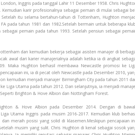
te, London, Inggris pada tanggal Lahir 11 Desember 1958. Chris Hughto
a. Kemudian karir profesionalnya sebagai pemain di mulai sebagai be
 Setelah itu selama bertahun-tahun di Tottenham, Hughton menjad
a FA pada tahun 1981 dan 1982.Setelah bermain untuk beberapa klub
n sebagai pemain pada tahun 1993. Setelah pensiun sebagai pemai
Tottenham dan kemudian bekerja sebagai asisten manajer di berbaga
cak awal dari karier manajerialnya adalah ketika ia di angkat sebaga
009. Maka Hughton berhasil membawa Newcastle promosi ke Lig
encapaian ini, ia di pecat oleh Newcastle pada Desember 2010, yan
ton kemudian menjadi manajer Birmingham City pada tahun 2011 da
ke Liga Utama pada tahun 2012. Dan selanjutnya, ia menjadi manaje
 Seperti Brighton & Hove Albion dan Nottingham Forest.
Brighton & Hove Albion pada Desember 2014. Dengan di bawa
Liga Utama Inggris pada musim 2016-2017. Kemudian klub berhasi
dan meraih posisi yang solid di klasemen.Meskipun pencapaian ini
etelah musim yang sulit. Chris Hughton di kenal sebagai sosok yan
olanya. Ia memiliki reputasi sebagai manajer
Chris Hughton Mamp