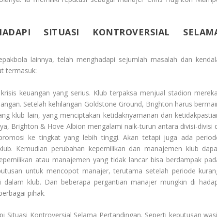
DAPI SITUASI KONTROVERSIAL SELAM
sepakbola lainnya, telah menghadapi sejumlah masalah dan kendal
t termasuk:
krisis keuangan yang serius. Klub terpaksa menjual stadion mereka
angan. Setelah kehilangan Goldstone Ground, Brighton harus bermai
ng klub lain, yang menciptakan ketidaknyamanan dan ketidakpastia
 Brighton & Hove Albion mengalami naik-turun antara divisi-divisi d
promosi ke tingkat yang lebih tinggi. Akan tetapi juga ada period
klub. Kemudian perubahan kepemilikan dan manajemen klub dapa
kepemilikan atau manajemen yang tidak lancar bisa berdampak pad
eputusan untuk mencopot manajer, terutama setelah periode kuran
 di dalam klub. Dan beberapa pergantian manajer mungkin di hadap
berbagai pihak.
 Situasi Kontroversial Selama Pertandingan
. Seperti keputusan wasi