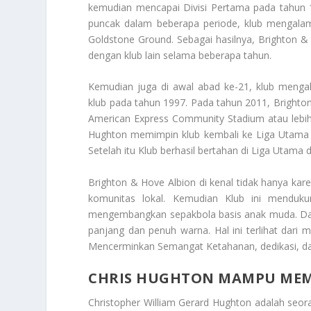
kemudian mencapai Divisi Pertama pada tahun 1
puncak dalam beberapa periode, klub mengalami
Goldstone Ground. Sebagai hasilnya, Brighton &
dengan klub lain selama beberapa tahun.
Kemudian juga di awal abad ke-21, klub menga
klub pada tahun 1997. Pada tahun 2011, Brighto
American Express Community Stadium atau lebih
Hughton memimpin klub kembali ke Liga Utama In
Setelah itu Klub berhasil bertahan di Liga Utam
Brighton & Hove Albion di kenal tidak hanya kare
komunitas lokal. Kemudian Klub ini menduku
mengembangkan sepakbola basis anak muda. Dan 
panjang dan penuh warna. Hal ini terlihat dari
Mencerminkan Semangat Ketahanan
, dedikasi, 
CHRIS HUGHTON MAMPU MEMB
Christopher William Gerard Hughton adalah seor