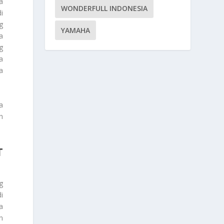
a
WONDERFULL INDONESIA
i
g
YAMAHA
a
g
a
a
a
h
T
g
i
a
n