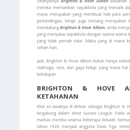
Selanjutnya
Brighton & Hove Albion
bukanlah h
mereka memainkan sepakbola yang menarik dan 
mana merupakan yang membuat hati para pengge
pertandingan, tetapi juga tentang merayakan
mendukung
Brighton & Hove Albion
, Anda menjad
yang menyukai sepakbola dengan warna-warna ke
yang tidak pernah tidur. Maka yang di mana
sehari-hari.
Jadi, Brighton & Hove Albion bukan hanya seke
olahraga, seni, dan gaya hidup. yang mana hal
kehidupan.
BRIGHTON & HOVE AL
KETAHANAN
Klub ini awalnya di dirikan sebagai Brighton 
tergabung dalam West Sussex League. Pada aw
markas mereka selama beberapa dekade. Kemudi
tahun 1920, menjadi anggota Divisi Tiga. Sete