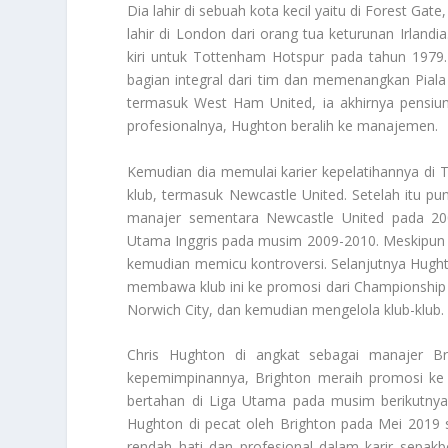
Dia lahir di sebuah kota kecil yaitu di Forest Ga
lahir di London dari orang tua keturunan Irlandi
kiri untuk Tottenham Hotspur pada tahun 1979.
bagian integral dari tim dan memenangkan Pial
termasuk West Ham United, ia akhirnya pensiu
profesionalnya, Hughton beralih ke manajemen.
Kemudian dia memulai karier kepelatihannya di 
klub, termasuk Newcastle United. Setelah itu pun
manajer sementara Newcastle United pada 2
Utama Inggris pada musim 2009-2010. Meskipun p
kemudian memicu kontroversi. Selanjutnya Hugh
membawa klub ini ke promosi dari Championship 
Norwich City, dan kemudian mengelola klub-klub.
Chris Hughton di angkat sebagai manajer 
kepemimpinannya, Brighton meraih promosi ke 
bertahan di Liga Utama pada musim berikutnya 
Hughton di pecat oleh Brighton pada Mei 2019 s
rendah hati dan profesional dalam karir sepakb