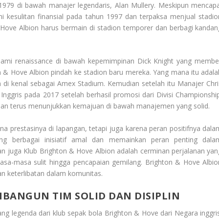
979 di bawah manajer legendaris, Alan Mullery. Meskipun mencapa
 kesulitan finansial pada tahun 1997 dan terpaksa menjual stadio
 Hove Albion harus bermain di stadion temporer dan berbagi kandan
lami renaissance di bawah kepemimpinan Dick Knight yang membel
n & Hove Albion pindah ke stadion baru mereka. Yang mana itu adala
 di kenal sebagai Amex Stadium. Kemudian setelah itu Manajer Chri
ggris pada 2017 setelah berhasil promosi dari Divisi Championship
a dan terus menunjukkan kemajuan di bawah manajemen yang solid.
na prestasinya di lapangan, tetapi juga karena peran positifnya dala
ng berbagai inisiatif amal dan memainkan peran penting dala
juga Klub Brighton & Hove Albion adalah cerminan perjalanan yan
 masa-masa sulit hingga pencapaian gemilang.
Brighton & Hove Albio
dan keterlibatan dalam komunitas.
ANGUN TIM SOLID DAN DISIPLIN
ang legenda dari klub sepak bola
Brighton & Hove
dari Negara inggri