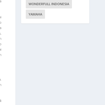
a
WONDERFULL INDONESIA
YAMAHA
i
b
a
,
m
b
i
n
.
n
i