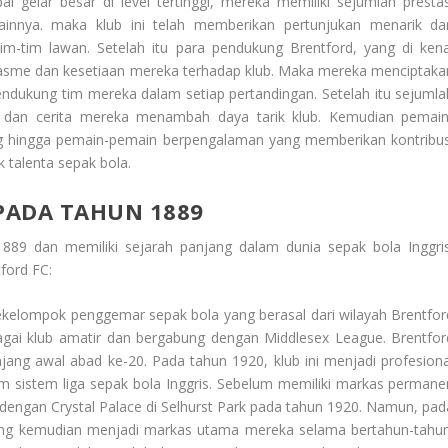
 gelar besar di level tertinggi, mereka memiliki sejumlah prestas
lainnya. maka klub ini telah memberikan pertunjukan menarik da
m-tim lawan. Setelah itu para pendukung Brentford, yang di kena
siasme dan kesetiaan mereka terhadap klub. Maka mereka menciptaka
endukung tim mereka dalam setiap pertandingan. Setelah itu sejumla
 dan cerita mereka menambah daya tarik klub. Kemudian pemain
 hingga pemain-pemain berpengalaman yang memberikan kontribus
 talenta sepak bola.
 PADA TAHUN 1889
 1889 dan memiliki sejarah panjang dalam dunia sepak bola Inggris
ford FC:
kelompok penggemar sepak bola yang berasal dari wilayah Brentfor
ebagai klub amatir dan bergabung dengan Middlesex League. Brentfor
ang awal abad ke-20. Pada tahun 1920, klub ini menjadi profesiona
dalam sistem liga sepak bola Inggris. Sebelum memiliki markas permane
n dengan Crystal Palace di Selhurst Park pada tahun 1920. Namun, pad
 yang kemudian menjadi markas utama mereka selama bertahun-tahun