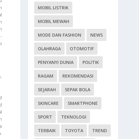
i
MOBIL LISTRIK
n
l
MOBIL MEWAH
n
h
MODE DAN FASHION
NEWS
-
i
OLAHRAGA
OTOMOTIF
PENYANYI DUNIA
POLITIK
RAGAM
REKOMENDASI
.
SEJARAH
SEPAK BOLA
d
SKINCARE
SMARTPHONE
d
l
SPORT
TEKNOLOGI
n
a
TERBAIK
TOYOTA
TREND
.