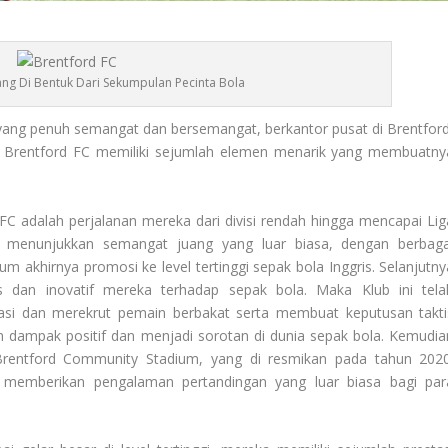
ang Di Bentuk Dari Sekumpulan Pecinta Bola
 yang penuh semangat dan bersemangat, berkantor pusat di Brentford
ita Brentford FC memiliki sejumlah elemen menarik yang membuatny
 FC
adalah perjalanan mereka dari divisi rendah hingga mencapai Lig
i menunjukkan semangat juang yang luar biasa, dengan berbaga
lum akhirnya promosi ke level tertinggi sepak bola Inggris. Selanjutny
is dan inovatif mereka terhadap sepak bola. Maka Klub ini tela
kasi dan merekrut pemain berbakat serta membuat keputusan takti
 dampak positif dan menjadi sorotan di dunia sepak bola. Kemudia
rentford Community Stadium, yang di resmikan pada tahun 2020
n memberikan pengalaman pertandingan yang luar biasa bagi par