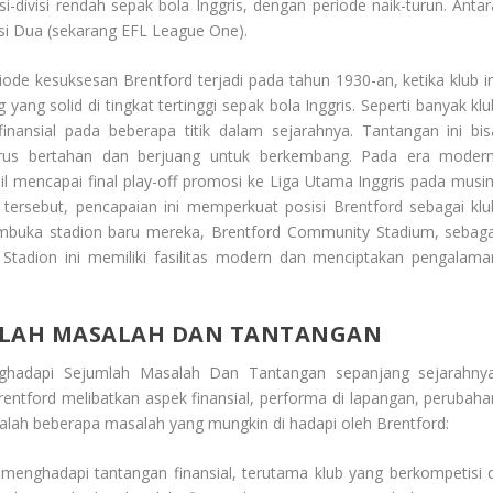
si-divisi rendah sepak bola Inggris, dengan periode naik-turun. Antar
isi Dua (sekarang EFL League One).
iode kesuksesan Brentford terjadi pada tahun 1930-an, ketika klub in
ang solid di tingkat tertinggi sepak bola Inggris. Seperti banyak klu
nansial pada beberapa titik dalam sejarahnya. Tantangan ini bis
rus bertahan dan berjuang untuk berkembang. Pada era modern
il mencapai final play-off promosi ke Liga Utama Inggris pada musi
tersebut, pencapaian ini memperkuat posisi Brentford sebagai klu
mbuka stadion baru mereka, Brentford Community Stadium, sebaga
Stadion ini memiliki fasilitas modern dan menciptakan pengalama
MLAH MASALAH DAN TANTANGAN
nghadapi Sejumlah Masalah Dan Tantangan
sepanjang sejarahnya
entford melibatkan aspek finansial, performa di lapangan, perubaha
alah beberapa masalah yang mungkin di hadapi oleh Brentford:
i menghadapi tantangan finansial, terutama klub yang berkompetisi d