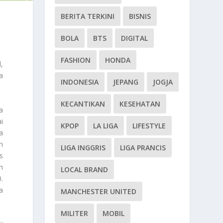
BERITA TERKINI
BISNIS
BOLA
BTS
DIGITAL
FASHION
HONDA
,
a
INDONESIA
JEPANG
JOGJA
KECANTIKAN
KESEHATAN
a
i
KPOP
LA LIGA
LIFESTYLE
a
h
LIGA INGGRIS
LIGA PRANCIS
s
n
LOCAL BRAND
.
a
MANCHESTER UNITED
MILITER
MOBIL