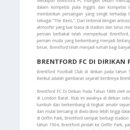
Meskipun
Brentford FC
mungkin belum mencapai
dalam kompetisi piala Inggris dan kompetisi 
memberikan persaingan yang sengit terhadap ti
sebagai “The Bees,”. Dan terkenal dengan antu
atmosfer yang luar biasa di stadion dan terus m
pemain berbakat telah memperkuat Brentford,
pemain muda yang berkembang menjadi bintang
besar, Brentford telah menjadi rumah bagi banyak
BRENTFORD FC DI DIRIKAN
Brentford Football Club di dirikan pada tahun
Berikut adalah gambaran sejarah berdirinya Brent
Brentford FC Di Dirikan Pada Tahun 1889
oleh se
di London Barat. Klub ini awalnya di dirikan s
tumbuh dan berkembang di tingkat amatir sepanj
dan mulai bersaing di divisi-divisi lebih tinggi 
di Griffin Park, Brentford sempat berbagi stadio
tahun 1904, Brentford pindah ke Griffin Park,