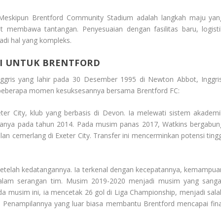
Meskipun Brentford Community Stadium adalah langkah maju yan
at membawa tantangan. Penyesuaian dengan fasilitas baru, logisti
jadi hal yang kompleks.
CI UNTUK BRENTFORD
nggris yang lahir pada 30 Desember 1995 di Newton Abbot, Inggris
dan beberapa momen kesuksesannya bersama Brentford FC:
eter City, klub yang berbasis di Devon. Ia melewati sistem akademi
manya pada tahun 2014. Pada musim panas 2017, Watkins bergabun
n cemerlang di Exeter City. Transfer ini mencerminkan potensi tingg
etelah kedatangannya. Ia terkenal dengan kecepatannya, kemampua
dalam serangan tim. Musim 2019-2020 menjadi musim yang sanga
da musim ini, ia mencetak 26 gol di Liga Championship, menjadi sala
t. Penampilannya yang luar biasa membantu Brentford mencapai fina