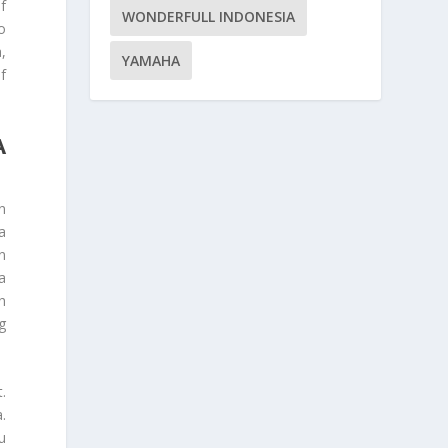
f
WONDERFULL INDONESIA
o
,
YAMAHA
f
A
n
a
n
a
h
g
.
.
u