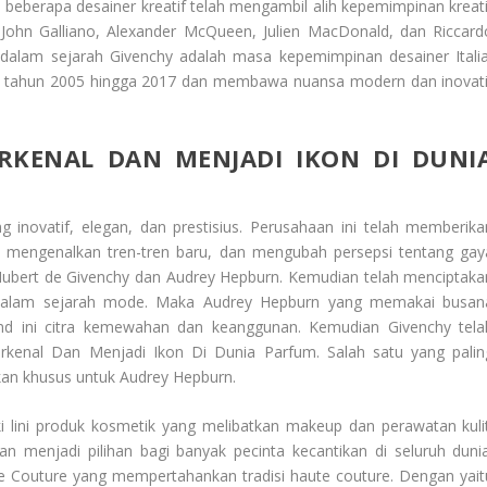
beberapa desainer kreatif telah mengambil alih kepemimpinan kreati
John Galliano, Alexander McQueen, Julien MacDonald, dan Riccard
an dalam sejarah Givenchy adalah masa kepemimpinan desainer Italia
ari tahun 2005 hingga 2017 dan membawa nuansa modern dan inovati
RKENAL DAN MENJADI IKON DI DUNI
 inovatif, elegan, dan prestisius. Perusahaan ini telah memberika
 mengenalkan tren-tren baru, dan mengubah persepsi tentang gay
Hubert de Givenchy dan Audrey Hepburn. Kemudian telah menciptaka
g dalam sejarah mode. Maka Audrey Hepburn yang memakai busan
and ini citra kemewahan dan keanggunan. Kemudian Givenchy tela
rkenal Dan Menjadi Ikon Di Dunia Parfum
. Salah satu yang palin
takan khusus untuk Audrey Hepburn.
i lini produk kosmetik yang melibatkan makeup dan perawatan kulit
an menjadi pilihan bagi banyak pecinta kecantikan di seluruh dunia
 Couture yang mempertahankan tradisi haute couture. Dengan yait