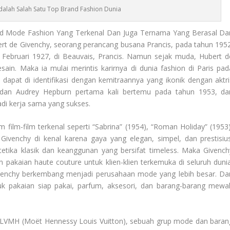
dalah Salah Satu Top Brand Fashion Dunia
nd Mode Fashion Yang Terkenal Dan Juga Ternama Yang Berasal Dar
bert de Givenchy, seorang perancang busana Prancis, pada tahun 1952
 Februari 1927, di Beauvais, Prancis. Namun sejak muda, Hubert d
ain. Maka ia mulai merintis karirnya di dunia fashion di Paris pad
dapat di identifikasi dengan kemitraannya yang ikonik dengan aktri
 dan Audrey Hepburn pertama kali bertemu pada tahun 1953, da
i kerja sama yang sukses.
ilm-film terkenal seperti “Sabrina” (1954), “Roman Holiday” (1953)
a Givenchy di kenal karena gaya yang elegan, simpel, dan prestisius
etika klasik dan keanggunan yang bersifat timeless. Maka Givench
pakaian haute couture untuk klien-klien terkemuka di seluruh dunia
venchy
berkembang menjadi perusahaan mode yang lebih besar. Da
asuk pakaian siap pakai, parfum, aksesori, dan barang-barang mewa
 LVMH (Moët Hennessy Louis Vuitton), sebuah grup mode dan baran