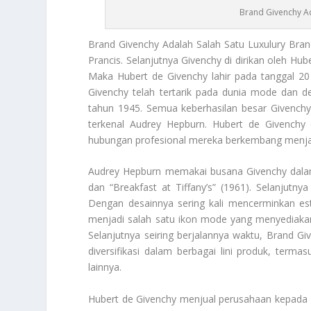
Brand Givenchy A
Brand Givenchy
Adalah Salah Satu Luxulury Bra
Prancis. Selanjutnya Givenchy di dirikan oleh Hu
Maka Hubert de Givenchy lahir pada tanggal 20
Givenchy telah tertarik pada dunia mode dan des
tahun 1945. Semua keberhasilan besar Givenchy 
terkenal Audrey Hepburn. Hubert de Givenchy
hubungan profesional mereka berkembang menjad
Audrey Hepburn memakai busana Givenchy dalam f
dan “Breakfast at Tiffany’s” (1961). Selanjutny
Dengan desainnya sering kali mencerminkan est
menjadi salah satu ikon mode yang menyediakan 
Selanjutnya seiring berjalannya waktu,
Brand Gi
diversifikasi dalam berbagai lini produk, term
lainnya.
Hubert de Givenchy menjual perusahaan kepada