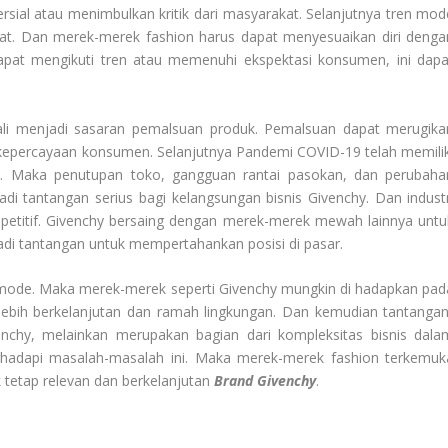
sial atau menimbulkan kritik dari masyarakat. Selanjutnya tren mod
at. Dan merek-merek fashion harus dapat menyesuaikan diri denga
apat mengikuti tren atau memenuhi ekspektasi konsumen, ini dapa
ali menjadi sasaran pemalsuan produk. Pemalsuan dapat merugika
kepercayaan konsumen. Selanjutnya Pandemi COVID-19 telah memilik
el. Maka penutupan toko, gangguan rantai pasokan, dan perubaha
i tantangan serius bagi kelangsungan bisnis Givenchy. Dan industr
petitif. Givenchy bersaing dengan merek-merek mewah lainnya untu
adi tantangan untuk mempertahankan posisi di pasar.
a mode. Maka merek-merek seperti Givenchy mungkin di hadapkan pad
 lebih berkelanjutan dan ramah lingkungan. Dan kemudian tantangan
enchy, melainkan merupakan bagian dari kompleksitas bisnis dala
ghadapi masalah-masalah ini. Maka merek-merek fashion terkemuk
k tetap relevan dan berkelanjutan
Brand Givenchy
.