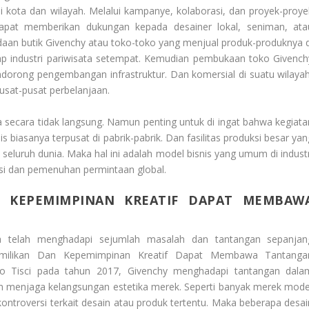
i kota dan wilayah. Melalui kampanye, kolaborasi, dan proyek-proye
 dapat memberikan dukungan kepada desainer lokal, seniman, ata
adaan butik Givenchy atau toko-toko yang menjual produk-produknya d
ap industri pariwisata setempat. Kemudian pembukaan toko Givench
dorong pengembangan infrastruktur. Dan komersial di suatu wilayah
sat-pusat perbelanjaan.
 secara tidak langsung. Namun penting untuk di ingat bahwa kegiata
biasanya terpusat di pabrik-pabrik. Dan fasilitas produksi besar yan
 seluruh dunia. Maka hal ini adalah model bisnis yang umum di industr
i dan pemenuhan permintaan global.
N KEPEMIMPINAN KREATIF DAPAT MEMBAW
ga telah menghadapi sejumlah masalah dan tantangan sepanjan
milikan Dan Kepemimpinan Kreatif Dapat Membawa Tantanga
do Tisci pada tahun 2017, Givenchy menghadapi tantangan dala
 menjaga kelangsungan estetika merek. Seperti banyak merek mode
ntroversi terkait desain atau produk tertentu. Maka beberapa desai