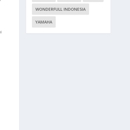
WONDERFULL INDONESIA
YAMAHA
i
-
i