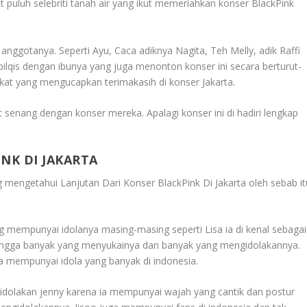
t puluh selebriti tanah air yang ikut memeriahkan konser BlackPink
nggotanya. Seperti Ayu, Caca adiknya Nagita, Teh Melly, adik Raffi
bilqis dengan ibunya yang juga menonton konser ini secara berturut-
rakat yang mengucapkan terimakasih di konser Jakarta.
t senang dengan konser mereka. Apalagi konser ini di hadiri lengkap
NK DI JAKARTA
ng mengetahui
Lanjutan Dari Konser BlackPink Di Jakarta
oleh sebab it
 mempunyai idolanya masing-masing seperti Lisa ia di kenal sebagai
ehingga banyak yang menyukainya dan banyak yang mengidolakannya.
ga mempunyai idola yang banyak di indonesia.
gidolakan jenny karena ia mempunyai wajah yang cantik dan postur