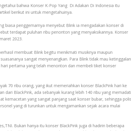
engetahui bahwa
Konser K-Pop Yang Di Adakan Di Indonesia
itu
rtikel berikut ini untuk mengetahuinya.
 yang biasa penggemarnya menyebut Blink ia mengadakan konser di
rsebut terdapat puluhan ribu penonton yang menyaksikannya. Konser
 maret 2023.
 berhasil membuat Blink begitu menikmati musiknya maupun
 suasananya sangat menyenangkan. Para Blink tidak mau ketinggala
t hari pertama yang telah menonton dan membeli tiket konser
yak 70 ribu orang, yang ikut memeriahkan konser BlackPink hari ke
lan dari BlackPink, ada sebanyak kurang lebih 140 ribu yang memadat
at kemacetan yang sangat panjang saat konser bubar, sehingga polis
rsonel yang di turunkan untuk mengamankan sejak acara mulai
s,TNI. Bukan hanya itu konser BlackPink juga di hadirin beberapa