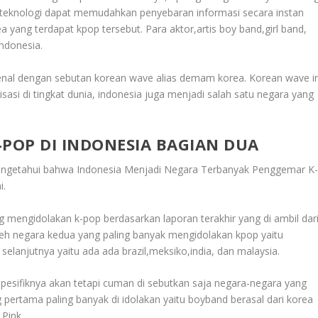
teknologi dapat memudahkan penyebaran informasi secara instan
 yang terdapat kpop tersebut. Para aktor,artis boy band,girl band,
indonesia.
kenal dengan sebutan korean wave alias demam korea. Korean wave in
lisasi di tingkat dunia, indonesia juga menjadi salah satu negara yang
POP DI INDONESIA BAGIAN DUA
engetahui bahwa
Indonesia Menjadi Negara Terbanyak Penggemar K
i.
 mengidolakan k-pop berdasarkan laporan terakhir yang di ambil dar
oleh negara kedua yang paling banyak mengidolakan kpop yaitu
i selanjutnya yaitu ada ada brazil,meksiko,india, dan malaysia.
 spesifiknya akan tetapi cuman di sebutkan saja negara-negara yang
pertama paling banyak di idolakan yaitu boyband berasal dari korea
 Pink.