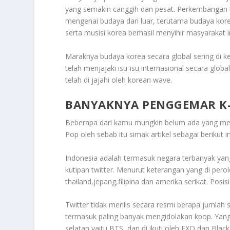
yang semakin canggih dan pesat. Perkembangan 
mengenai budaya dari luar, terutama budaya korea
serta musisi korea berhasil menyihir masyarakat 
Maraknya budaya korea secara global sering di 
telah menjajaki isu-isu internasional secara globa
telah di jajahi oleh korean wave.
BANYAKNYA PENGGEMAR K-
Beberapa dari kamu mungkin belum ada yang m
Pop
oleh sebab itu simak artikel sebagai berikut in
Indonesia adalah termasuk negara terbanyak yang
kutipan twitter. Menurut keterangan yang di per
thailand,jepang,filipina dan amerika serikat. Posis
Twitter tidak merilis secara resmi berapa jumlah
termasuk paling banyak mengidolakan kpop. Yang 
selatan yaitu BTS, dan di ikuti oleh EXO dan Black