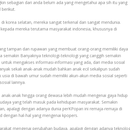
in sebagian dari anda belum ada yang mengetahui apa sih itu yang
 berikut.
di korea selatan, mereka sangat terkenal dan sangat mendunia.
 kepada mereka terutama masyarakat indonesia, khususnya di
h yang tampan dan rupawan yang membuat orang-orang memiliki daya
uga semakin
Banyaknya
teknologi-teknologi yang canggih semakin
untuk mengakses informasi-informasi yang ada, dari media sosial
anyak sekali anak-anak mudah bahkan anak ecil sekalipun sudah
usia di bawah umur sudah memiliki akun-akun media sosial seperti
osial lainnya.
ri anak-anak hingga orang dewasa lebih mudah mengenai gaya hidup
udaya yang telah masuk pada kehidupan masyarakat. Semakin
an, apalagi dengan adanya dunia perKPopan ini remaja-remaja di
ed dengan hal-hal yang mengenai kpopers.
arakat mengenai perubahan budaya, apalagi dengan adanya teknolog