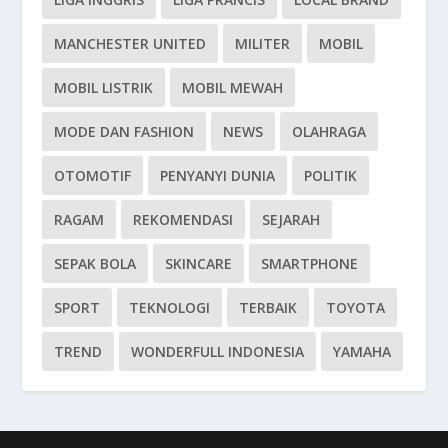
MANCHESTER UNITED
MILITER
MOBIL
MOBIL LISTRIK
MOBIL MEWAH
MODE DAN FASHION
NEWS
OLAHRAGA
OTOMOTIF
PENYANYI DUNIA
POLITIK
RAGAM
REKOMENDASI
SEJARAH
SEPAK BOLA
SKINCARE
SMARTPHONE
SPORT
TEKNOLOGI
TERBAIK
TOYOTA
TREND
WONDERFULL INDONESIA
YAMAHA