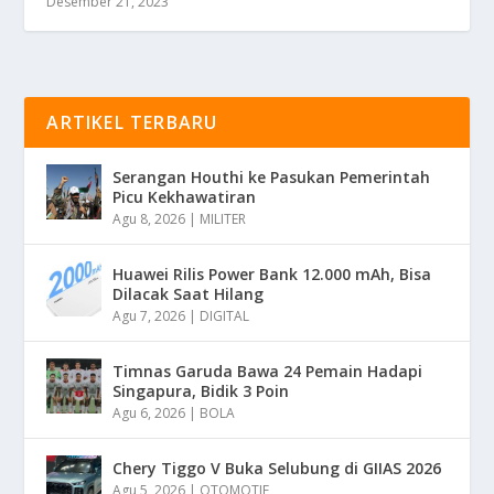
Desember 21, 2023
ARTIKEL TERBARU
Serangan Houthi ke Pasukan Pemerintah
Picu Kekhawatiran
Agu 8, 2026
|
MILITER
Huawei Rilis Power Bank 12.000 mAh, Bisa
Dilacak Saat Hilang
Agu 7, 2026
|
DIGITAL
Timnas Garuda Bawa 24 Pemain Hadapi
Singapura, Bidik 3 Poin
Agu 6, 2026
|
BOLA
Chery Tiggo V Buka Selubung di GIIAS 2026
Agu 5, 2026
|
OTOMOTIF