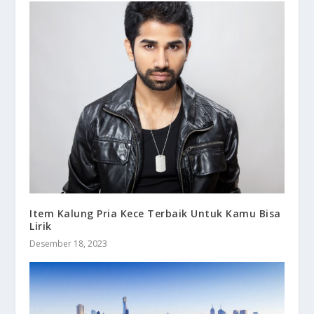
Item Kalung Pria Kece Terbaik Untuk Kamu Bisa
Lirik
Desember 18, 2023