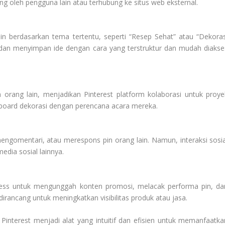
g oleh pengguna lain atau terhubung ke situs web eksternal.
 berdasarkan tema tertentu, seperti “Resep Sehat” atau “Dekoras
n menyimpan ide dengan cara yang terstruktur dan mudah diakse
orang lain, menjadikan Pinterest platform kolaborasi untuk proye
i board dekorasi dengan perencana acara mereka.
ngomentari, atau merespons pin orang lain. Namun, interaksi sosia
edia sosial lainnya.
iness untuk mengunggah konten promosi, melacak performa pin, da
rancang untuk meningkatkan visibilitas produk atau jasa.
interest menjadi alat yang intuitif dan efisien untuk memanfaatka