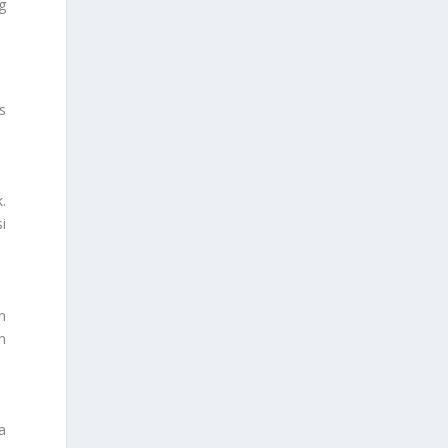
g
s
.
i
n
n
a