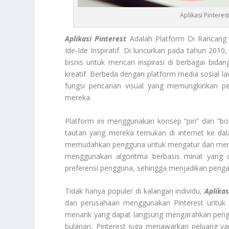
Aplikasi Pintere
Aplikasi Pinterest
Adalah Platform Di Rancan
Ide-Ide Inspiratif. Di luncurkan pada tahun 2010,
bisnis untuk mencari inspirasi di berbagai bidan
kreatif. Berbeda dengan platform media sosial la
fungsi pencarian visual yang memungkinkan 
mereka.
Platform ini menggunakan konsep “pin” dan “bo
tautan yang mereka temukan di internet ke dalam
memudahkan pengguna untuk mengatur dan mengaks
menggunakan algoritma berbasis minat yang 
preferensi pengguna, sehingga menjadikan penga
Tidak hanya populer di kalangan individu,
Aplikas
dan perusahaan menggunakan Pinterest untuk
menarik yang dapat langsung mengarahkan pengg
bulanan, Pinterest juga menawarkan peluang y