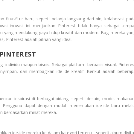
fitur-fitur baru, seperti belanja langsung dari pin, kolaborasi pad
ovasi-inovasi ini menjadikan Pinterest tidak hanya sebagai tempa
orm yang mendukung gaya hidup kreatif dan modern. Bagi mereka yan
 Pinterest adalah pilihan yang ideal.
PINTEREST
 individu maupun bisnis. Sebagai platform berbasis visual, Pinteres
yimpan, dan membagikan ide-ide kreatif. Berikut adalah beberap
cari inspirasi di berbagai bidang, seperti desain, mode, makanan
lf). Pengguna dapat dengan mudah menemukan ide-ide baru melalu
an berdasarkan minat mereka.
an ide-ide mereka ke dalam kategori tertentu, seperti album digital