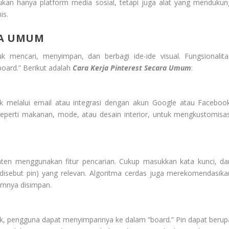
ukan hanya platform media sosial, tetapi juga alat yang mendukun
is.
RA UMUM
k mencari, menyimpan, dan berbagi ide-ide visual. Fungsionalita
oard.” Berikut adalah
Cara Kerja Pinterest Secara Umum
:
melalui email atau integrasi dengan akun Google atau Facebook
seperti makanan, mode, atau desain interior, untuk mengkustomisas
ten menggunakan fitur pencarian. Cukup masukkan kata kunci, da
isebut pin) yang relevan. Algoritma cerdas juga merekomendasika
umnya disimpan.
, pengguna dapat menyimpannya ke dalam “board.” Pin dapat berup