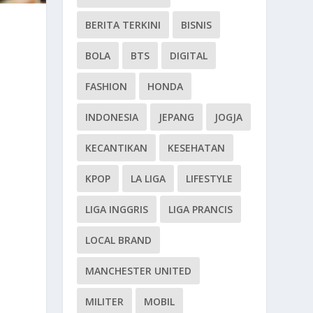
BERITA TERKINI
BISNIS
BOLA
BTS
DIGITAL
FASHION
HONDA
INDONESIA
JEPANG
JOGJA
KECANTIKAN
KESEHATAN
KPOP
LA LIGA
LIFESTYLE
LIGA INGGRIS
LIGA PRANCIS
LOCAL BRAND
MANCHESTER UNITED
MILITER
MOBIL