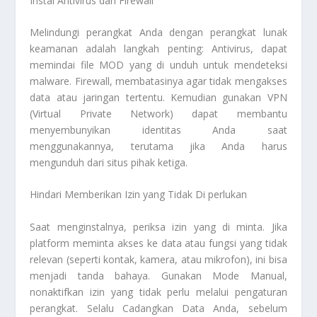
Instal Antivirus dan Firewall
Melindungi perangkat Anda dengan perangkat lunak
keamanan adalah langkah penting: Antivirus, dapat
memindai file MOD yang di unduh untuk mendeteksi
malware. Firewall, membatasinya agar tidak mengakses
data atau jaringan tertentu. Kemudian gunakan VPN
(Virtual Private Network) dapat membantu
menyembunyikan identitas Anda saat
menggunakannya, terutama jika Anda harus
mengunduh dari situs pihak ketiga.
Hindari Memberikan Izin yang Tidak Di perlukan
Saat menginstalnya, periksa izin yang di minta. Jika
platform meminta akses ke data atau fungsi yang tidak
relevan (seperti kontak, kamera, atau mikrofon), ini bisa
menjadi tanda bahaya. Gunakan Mode Manual,
nonaktifkan izin yang tidak perlu melalui pengaturan
perangkat. Selalu Cadangkan Data Anda, sebelum