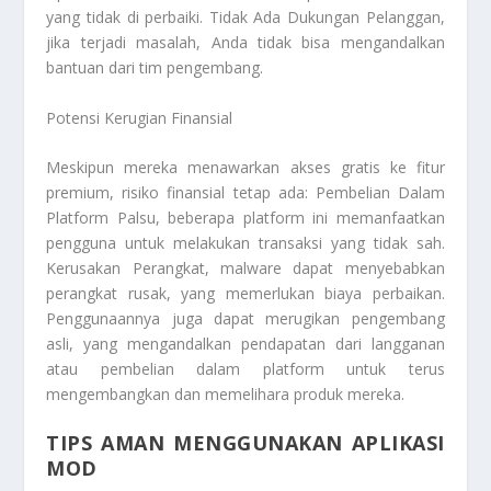
yang tidak di perbaiki. Tidak Ada Dukungan Pelanggan,
jika terjadi masalah, Anda tidak bisa mengandalkan
bantuan dari tim pengembang.
Potensi Kerugian Finansial
Meskipun mereka menawarkan akses gratis ke fitur
premium, risiko finansial tetap ada: Pembelian Dalam
Platform Palsu, beberapa platform ini memanfaatkan
pengguna untuk melakukan transaksi yang tidak sah.
Kerusakan Perangkat, malware dapat menyebabkan
perangkat rusak, yang memerlukan biaya perbaikan.
Penggunaannya juga dapat merugikan pengembang
asli, yang mengandalkan pendapatan dari langganan
atau pembelian dalam platform untuk terus
mengembangkan dan memelihara produk mereka.
TIPS AMAN MENGGUNAKAN APLIKASI
MOD