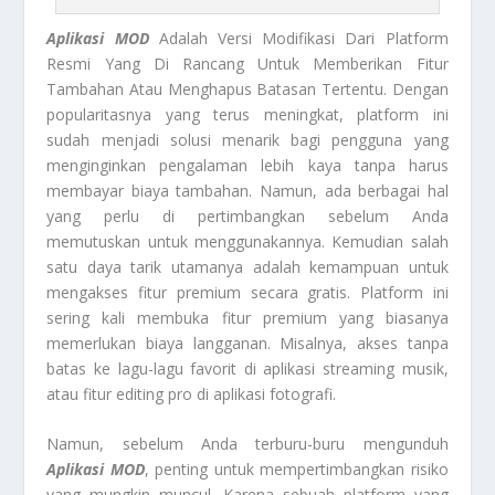
Aplikasi MOD
Adalah Versi Modifikasi Dari Platform
Resmi Yang Di Rancang Untuk Memberikan Fitur
Tambahan Atau Menghapus Batasan Tertentu. Dengan
popularitasnya yang terus meningkat, platform ini
sudah menjadi solusi menarik bagi pengguna yang
menginginkan pengalaman lebih kaya tanpa harus
membayar biaya tambahan. Namun, ada berbagai hal
yang perlu di pertimbangkan sebelum Anda
memutuskan untuk menggunakannya. Kemudian salah
satu daya tarik utamanya adalah kemampuan untuk
mengakses fitur premium secara gratis. Platform ini
sering kali membuka fitur premium yang biasanya
memerlukan biaya langganan. Misalnya, akses tanpa
batas ke lagu-lagu favorit di aplikasi streaming musik,
atau fitur editing pro di aplikasi fotografi.
Namun, sebelum Anda terburu-buru mengunduh
Aplikasi MOD
, penting untuk mempertimbangkan risiko
yang mungkin muncul. Karena sebuah platform yang