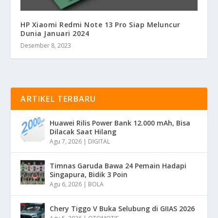
HP Xiaomi Redmi Note 13 Pro Siap Meluncur
Dunia Januari 2024
Desember 8, 2023
ARTIKEL TERBARU
Huawei Rilis Power Bank 12.000 mAh, Bisa
Dilacak Saat Hilang
Agu 7, 2026
|
DIGITAL
Timnas Garuda Bawa 24 Pemain Hadapi
Singapura, Bidik 3 Poin
Agu 6, 2026
|
BOLA
Chery Tiggo V Buka Selubung di GIIAS 2026