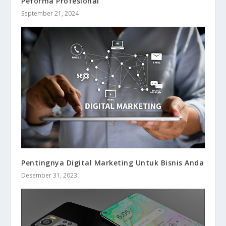
Peforma Profesional
September 21, 2024
Pentingnya Digital Marketing Untuk Bisnis Anda
Desember 31, 2023