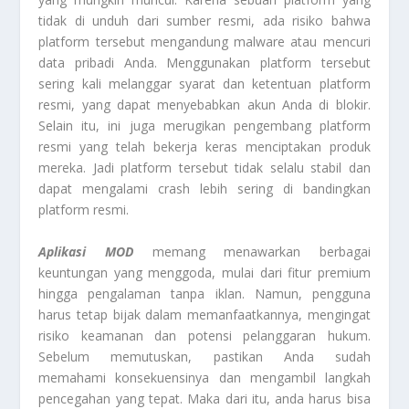
tidak di unduh dari sumber resmi, ada risiko bahwa
platform tersebut mengandung malware atau mencuri
data pribadi Anda. Menggunakan platform tersebut
sering kali melanggar syarat dan ketentuan platform
resmi, yang dapat menyebabkan akun Anda di blokir.
Selain itu, ini juga merugikan pengembang platform
resmi yang telah bekerja keras menciptakan produk
mereka. Jadi platform tersebut tidak selalu stabil dan
dapat mengalami crash lebih sering di bandingkan
platform resmi.
Aplikasi MOD
memang menawarkan berbagai
keuntungan yang menggoda, mulai dari fitur premium
hingga pengalaman tanpa iklan. Namun, pengguna
harus tetap bijak dalam memanfaatkannya, mengingat
risiko keamanan dan potensi pelanggaran hukum.
Sebelum memutuskan, pastikan Anda sudah
memahami konsekuensinya dan mengambil langkah
pencegahan yang tepat. Maka dari itu, anda harus bisa