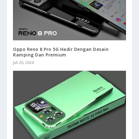
Oppo Reno 8 Pro 5G Hadir Dengan Desain
Ramping Dan Premium
Juli 20, 2024