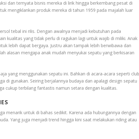
 dan ternyata bisnis mereka di lirik hingga berkembang pesat di
uk mengiklankan produk mereka di tahun 1959 pada majalah luar
rsol tebal ini rilis. Dengan awalnya menjadi kebutuhan pada
n kualitas yang tidak perlu di ragukan lagi untuk wajib di miliki. Anak
k lebih dapat bergaya. Justru akan tampak lebih berwibawa dan
Itulah alasan mengapa anak mudah menyukai sepatu yang berkisaran
saja yang menggunakan sepatu ini. Bahkan di acara-acara seperti clu
ga di gunakan. Seiring berjalannya budaya dan apalagi design sepatu
a cukup terbilang fantastis namun setara dengan kualitas.
IES
ga menarik untuk di bahas sedikit. Karena ada hubungannya dengan
uda. Yang juga menjadi trend hingga kini saat melakukan riding atau