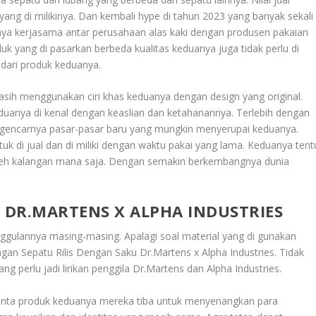
yang di milikinya. Dan kembali hype di tahun 2023 yang banyak sekali
rnya kerjasama antar perusahaan alas kaki dengan produsen pakaian
uk yang di pasarkan berbeda kualitas keduanya juga tidak perlu di
 dari produk keduanya.
sih menggunakan ciri khas keduanya dengan design yang original.
duanya di kenal dengan keaslian dan ketahanannya. Terlebih dengan
di gencarnya pasar-pasar baru yang mungkin menyerupai keduanya.
tuk di jual dan di miliki dengan waktu pakai yang lama. Keduanya tent
oleh kalangan mana saja. Dengan semakin berkembangnya dunia
U DR.MARTENS X ALPHA INDUSTRIES
ggulannya masing-masing. Apalagi soal material yang di gunakan
engan
Sepatu Rilis Dengan Saku Dr.Martens x Alpha Industries
. Tidak
g perlu jadi lirikan penggila Dr.Martens dan Alpha Industries.
ecinta produk keduanya mereka tiba untuk menyenangkan para