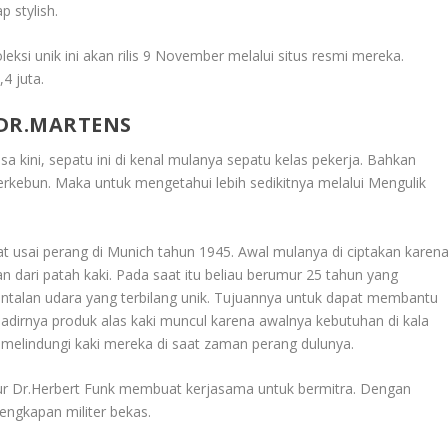
 stylish.
eksi unik ini akan rilis 9 November melalui situs resmi mereka.
4 juta.
 DR.MARTENS
 kini, sepatu ini di kenal mulanya sepatu kelas pekerja. Bahkan
erkebun. Maka untuk mengetahui lebih sedikitnya melalui
Mengulik
aat usai perang di Munich tahun 1945. Awal mulanya di ciptakan karen
 dari patah kaki. Pada saat itu beliau berumur 25 tahun yang
talan udara yang terbilang unik. Tujuannya untuk dapat membantu
 hadirnya produk alas kaki muncul karena awalnya kebutuhan di kala
melindungi kaki mereka di saat zaman perang dulunya.
ur Dr.Herbert Funk membuat kerjasama untuk bermitra. Dengan
engkapan militer bekas.