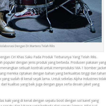
 Kolaborasi Dengan Dr.Martens Telah Rilis
ngan Ciri Khas Saku Pada Produk Terbarunya Yang Telah Rilis.
lah populer dengan jenis produk yang berbeda. Produsen pakaian yan
l memenangkan sebuah kontrak untuk memproduksi MA-1 bomber jacke
 yang mereka ciptakan dengan bahan yang berkualitas tinggi dan taha
k yang sudah di kenal sejak lama. Untuk sekelas
Alpha Industries
tida
n dari kualitas yang baik juga dengan gaya serta desain jaket yang
s kaki yang di kenal dengan sepatu boot dengan sol karet yang
a sepatu dan lubang yang berbeda dari sepatu lainnya. Nilai jual