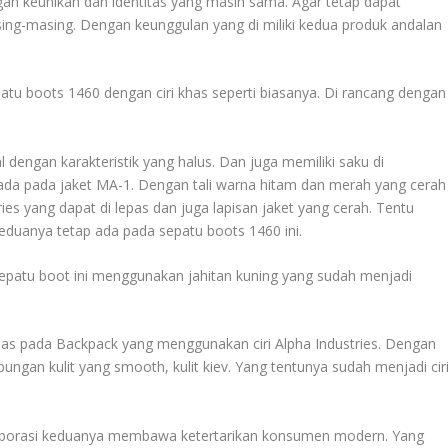
an keunikan dan identitas yang masih sama. Agar tetap dapat
g-masing. Dengan keunggulan yang di miliki kedua produk andalan
patu boots 1460 dengan ciri khas seperti biasanya. Di rancang dengan
 dengan karakteristik yang halus. Dan juga memiliki saku di
ada pada jaket MA-1. Dengan tali warna hitam dan merah yang cerah
ies yang dapat di lepas dan juga lapisan jaket yang cerah. Tentu
keduanya tetap ada pada sepatu boots 1460 ini.
n sepatu boot ini menggunakan jahitan kuning yang sudah menjadi
uas pada Backpack yang menggunakan ciri Alpha Industries. Dengan
ungan kulit yang smooth, kulit kiev. Yang tentunya sudah menjadi cir
olaborasi keduanya membawa ketertarikan konsumen modern. Yang