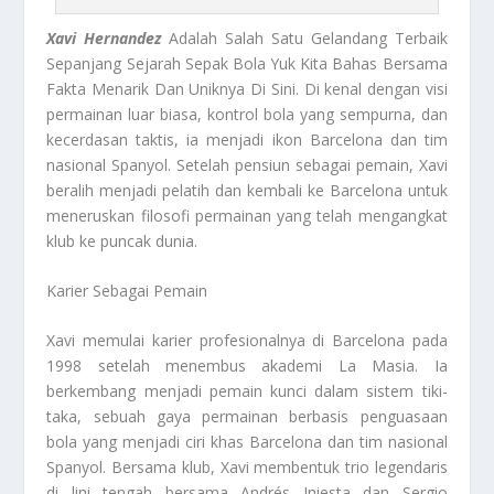
Xavi Hernandez
Adalah Salah Satu Gelandang Terbaik
Sepanjang Sejarah Sepak Bola Yuk Kita Bahas Bersama
Fakta Menarik Dan Uniknya Di Sini. Di kenal dengan visi
permainan luar biasa, kontrol bola yang sempurna, dan
kecerdasan taktis, ia menjadi ikon Barcelona dan tim
nasional Spanyol. Setelah pensiun sebagai pemain, Xavi
beralih menjadi pelatih dan kembali ke Barcelona untuk
meneruskan filosofi permainan yang telah mengangkat
klub ke puncak dunia.
Karier Sebagai Pemain
Xavi memulai karier profesionalnya di Barcelona pada
1998 setelah menembus akademi La Masia. Ia
berkembang menjadi pemain kunci dalam sistem tiki-
taka, sebuah gaya permainan berbasis penguasaan
bola yang menjadi ciri khas Barcelona dan tim nasional
Spanyol. Bersama klub, Xavi membentuk trio legendaris
di lini tengah bersama Andrés Iniesta dan Sergio