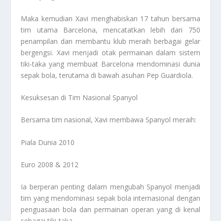
Maka kemudian Xavi menghabiskan 17 tahun bersama
tim utama Barcelona, mencatatkan lebih dari 750
penampilan dan membantu klub meraih berbagai gelar
bergengsi. Xavi menjadi otak permainan dalam sistem
tiki-taka yang membuat Barcelona mendominasi dunia
sepak bola, terutama di bawah asuhan Pep Guardiola.
Kesuksesan di Tim Nasional Spanyol
Bersama tim nasional, Xavi membawa Spanyol meraih:
Piala Dunia 2010
Euro 2008 & 2012
Ia berperan penting dalam mengubah Spanyol menjadi
tim yang mendominasi sepak bola internasional dengan
penguasaan bola dan permainan operan yang di kenal
sebagai tiki-taka.