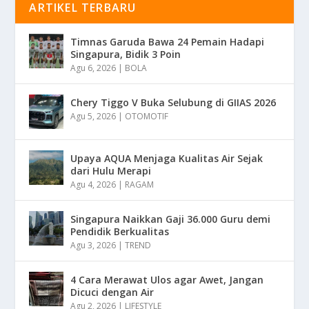
ARTIKEL TERBARU
Timnas Garuda Bawa 24 Pemain Hadapi
Singapura, Bidik 3 Poin
Agu 6, 2026
|
BOLA
Chery Tiggo V Buka Selubung di GIIAS 2026
Agu 5, 2026
|
OTOMOTIF
Upaya AQUA Menjaga Kualitas Air Sejak
dari Hulu Merapi
Agu 4, 2026
|
RAGAM
Singapura Naikkan Gaji 36.000 Guru demi
Pendidik Berkualitas
Agu 3, 2026
|
TREND
4 Cara Merawat Ulos agar Awet, Jangan
Dicuci dengan Air
Agu 2, 2026
|
LIFESTYLE