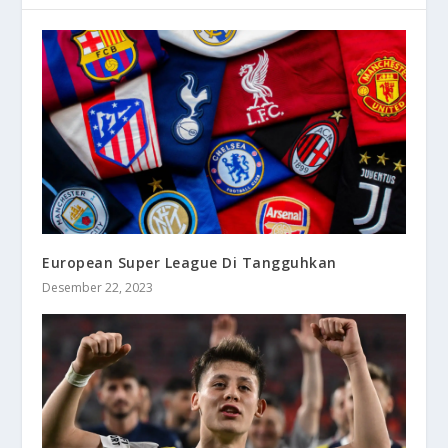
European Super League Di Tangguhkan
Desember 22, 2023