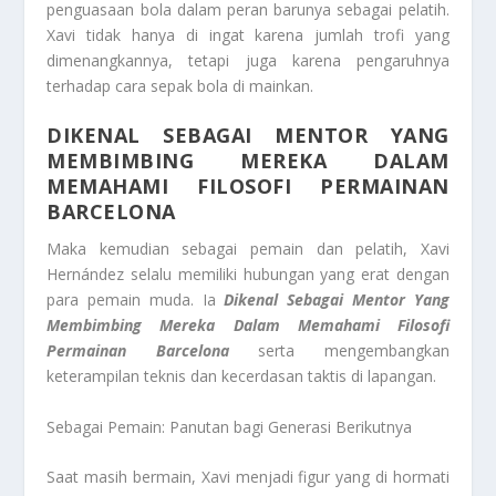
penguasaan bola dalam peran barunya sebagai pelatih.
Xavi tidak hanya di ingat karena jumlah trofi yang
dimenangkannya, tetapi juga karena pengaruhnya
terhadap cara sepak bola di mainkan.
DIKENAL SEBAGAI MENTOR YANG
MEMBIMBING MEREKA DALAM
MEMAHAMI FILOSOFI PERMAINAN
BARCELONA
Maka kemudian sebagai pemain dan pelatih, Xavi
Hernández selalu memiliki hubungan yang erat dengan
para pemain muda. Ia
Dikenal Sebagai Mentor Yang
Membimbing Mereka Dalam Memahami Filosofi
Permainan Barcelona
serta mengembangkan
keterampilan teknis dan kecerdasan taktis di lapangan.
Sebagai Pemain: Panutan bagi Generasi Berikutnya
Saat masih bermain, Xavi menjadi figur yang di hormati