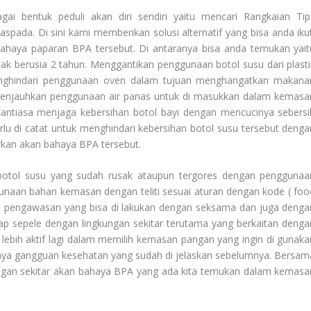
gai bentuk peduli akan diri sendiri yaitu mencari
Rangkaian Tip
Waspada
. Di sini kami memberikan solusi alternatif yang bisa anda iku
ahaya paparan BPA tersebut. Di antaranya bisa anda temukan yait
k berusia 2 tahun. Menggantikan penggunaan botol susu dari plasti
enghindari penggunaan oven dalam tujuan menghangatkan makana
Menjauhkan penggunaan air panas untuk di masukkan dalam kemasa
antiasa menjaga kebersihan botol bayi dengan mencucinya sebersi
lu di catat untuk menghindari kebersihan botol susu tersebut denga
rkan akan bahaya BPA tersebut.
botol susu yang sudah rusak ataupun tergores dengan penggunaa
unaan bahan kemasan dengan teliti sesuai aturan dengan kode ( foo
ah pengawasan yang bisa di lakukan dengan seksama dan juga denga
ggap sepele dengan lingkungan sekitar terutama yang berkaitan denga
 lebih aktif lagi dalam memilih kemasan pangan yang ingin di gunaka
ahaya gangguan kesehatan yang sudah di jelaskan sebelumnya. Bersam
kungan sekitar akan bahaya BPA yang ada kita temukan dalam kemasa