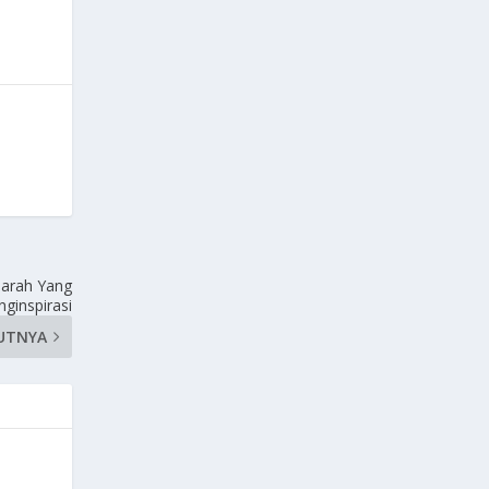
jarah Yang
ginspirasi
UTNYA