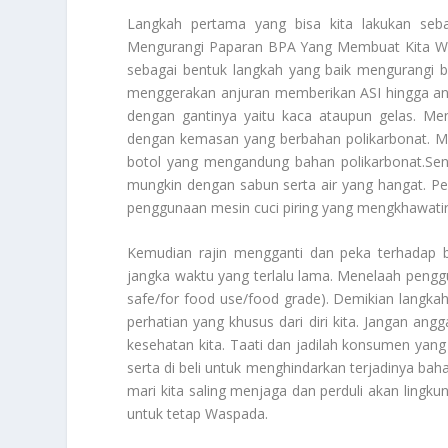
Langkah pertama yang bisa kita lakukan seba
Mengurangi Paparan BPA Yang Membuat Kita 
sebagai bentuk langkah yang baik mengurangi b
menggerakan anjuran memberikan ASI hingga ana
dengan gantinya yaitu kaca ataupun gelas. M
dengan kemasan yang berbahan polikarbonat. 
botol yang mengandung bahan polikarbonat.Sen
mungkin dengan sabun serta air yang hangat. Per
penggunaan mesin cuci piring yang mengkhawati
Kemudian rajin mengganti dan peka terhadap 
jangka waktu yang terlalu lama. Menelaah pengg
safe/for food use/food grade). Demikian langk
perhatian yang khusus dari diri kita. Jangan an
kesehatan kita. Taati dan jadilah konsumen yang
serta di beli untuk menghindarkan terjadinya b
mari kita saling menjaga dan perduli akan ling
untuk tetap
Waspada
.