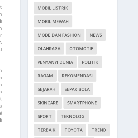
t
MOBIL LISTRIK
n
i
MOBIL MEWAH
n
MODE DAN FASHION
NEWS
r
A
OLAHRAGA
OTOMOTIF
d
PENYANYI DUNIA
POLITIK
n
RAGAM
REKOMENDASI
a
n
SEJARAH
SEPAK BOLA
a
t
SKINCARE
SMARTPHONE
a
i
SPORT
TEKNOLOGI
i
TERBAIK
TOYOTA
TREND