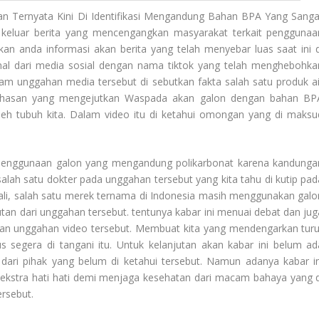
an Ternyata Kini Di Identifikasi Mengandung Bahan BPA Yang Sanga
 keluar berita yang mencengangkan masyarakat terkait penggunaa
kan anda informasi akan berita yang telah menyebar luas saat ini d
kenal dari media sosial dengan nama tiktok yang telah menghebohka
lam unggahan media tersebut di sebutkan fakta salah satu produk ai
ahasan yang mengejutkan
Waspada
akan galon dengan bahan BP
oleh tubuh kita. Dalam video itu di ketahui omongan yang di maksu
 penggunaan galon yang mengandung polikarbonat karena kandunga
alah satu dokter pada unggahan tersebut yang kita tahu di kutip pad
kali, salah satu merek ternama di Indonesia masih menggunakan galo
an dari unggahan tersebut. tentunya kabar ini menuai debat dan jug
an unggahan video tersebut. Membuat kita yang mendengarkan turu
segera di tangani itu. Untuk kelanjutan akan kabar ini belum ad
i dari pihak yang belum di ketahui tersebut. Namun adanya kabar in
kstra hati hati demi menjaga kesehatan dari macam bahaya yang d
ersebut.