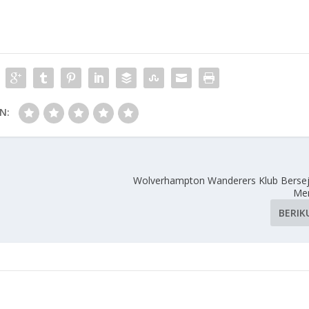
N:
Wolverhampton Wanderers Klub Berse
Men
BERIK