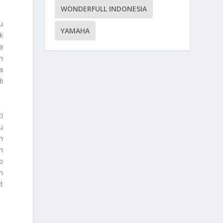
WONDERFULL INDONESIA
u
YAMAHA
k
a
n
a
i
i
u
n
n
p
n
t