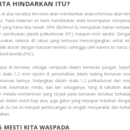
KITA HINDARKAN ITU?
 di atas tersebut kini kami akan memberikan anda informasi akan ilm
ntas. Pada halaman ini kami memberikan anda kesempatan menyima
?
yang harus kita telaah. BPA (Bisfenol A) merupakan bahan senyaw
 pembuatan plastik polikarbonat (PC) maupun resin epoksi. Denga
gunakan selama 40 tahun yang tentunya mencengangkan untuk kit
iki aturan dengan batasan tertentu sehingga oleh karena itu harus d
inil klorida (PVC).
biasa di temukan sebagai campuran dalam kemasan pangan. Sepert
da skala 1,2 resin epoksi di peruntukkan dalam kaleng kemasan sus
inuman lainnya. Sedangkan dalam skala 1,2 polikarbonat dan resi
nik. kesehatan medis, dan lain sebagainya. Yang di takutkan aka
an melalui kontaminasi yang terjadi pada kemasan tersebut terhada
an dalam botol bayi atau juga galon yang terpapar matahari denga
 itu hal ini menjadi perbincangan di tengah masyarakat dan terkai
aikan.
G MESTI KITA WASPADA