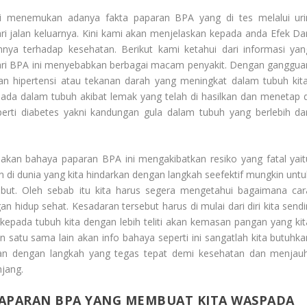
i menemukan adanya fakta paparan BPA yang di tes melalui uri
cari jalan keluarnya. Kini kami akan menjelaskan kepada anda
Efek Dar
nya terhadap kesehatan. Berikut kami ketahui dari informasi yan
ari BPA ini menyebabkan berbagai macam penyakit. Dengan ganggua
an hipertensi atau tekanan darah yang meningkat dalam tubuh kita
 ada dalam tubuh akibat lemak yang telah di hasilkan dan menetap d
eperti diabetes yakni kandungan gula dalam tubuh yang berlebih da
 akan bahaya paparan BPA ini mengakibatkan resiko yang fatal yait
di dunia yang kita hindarkan dengan langkah seefektif mungkin untu
but. Oleh sebab itu kita harus segera mengetahui bagaimana car
hidup sehat. Kesadaran tersebut harus di mulai dari diri kita sendir
epada tubuh kita dengan lebih teliti akan kemasan pangan yang kit
satu sama lain akan info bahaya seperti ini sangatlah kita butuhka
an dengan langkah yang tegas tepat demi kesehatan dan menjauh
njang.
PAPARAN BPA YANG MEMBUAT KITA WASPADA