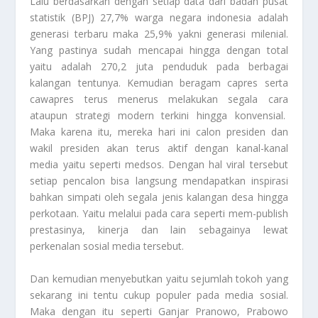
Lalu berdasarkan dengan setiap data dari badan pusat
statistik (BPJ) 27,7% warga negara indonesia adalah
generasi terbaru maka 25,9% yakni generasi milenial.
Yang pastinya sudah mencapai hingga dengan total
yaitu adalah 270,2 juta penduduk pada berbagai
kalangan tentunya. Kemudian beragam capres serta
cawapres terus menerus melakukan segala cara
ataupun strategi modern terkini hingga konvensial.
Maka karena itu, mereka hari ini calon presiden dan
wakil presiden akan terus aktif dengan kanal-kanal
media yaitu seperti medsos. Dengan hal
viral
tersebut
setiap pencalon bisa langsung mendapatkan inspirasi
bahkan simpati oleh segala jenis kalangan desa hingga
perkotaan. Yaitu melalui pada cara seperti mem-publish
prestasinya, kinerja dan lain sebagainya lewat
perkenalan sosial media tersebut.
Dan kemudian menyebutkan yaitu sejumlah tokoh yang
sekarang ini tentu cukup populer pada media sosial.
Maka dengan itu seperti Ganjar Pranowo, Prabowo