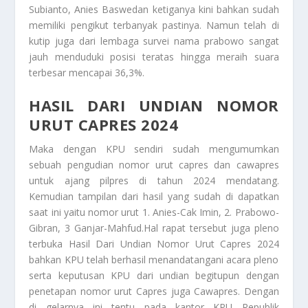
Subianto, Anies Baswedan ketiganya kini bahkan sudah
memiliki pengikut terbanyak pastinya. Namun telah di
kutip juga dari lembaga survei nama prabowo sangat
jauh menduduki posisi teratas hingga meraih suara
terbesar mencapai 36,3%.
HASIL DARI UNDIAN NOMOR
URUT CAPRES 2024
Maka dengan KPU sendiri sudah mengumumkan
sebuah pengudian nomor urut capres dan cawapres
untuk ajang pilpres di tahun 2024 mendatang.
Kemudian tampilan dari hasil yang sudah di dapatkan
saat ini yaitu nomor urut 1. Anies-Cak Imin, 2. Prabowo-
Gibran, 3 Ganjar-Mahfud.Hal rapat tersebut juga pleno
terbuka
Hasil Dari Undian Nomor Urut Capres 2024
bahkan KPU telah berhasil menandatangani acara pleno
serta keputusan KPU dari undian begitupun dengan
penetapan nomor urut Capres juga Cawapres. Dengan
di gelarnya ini tentu pada kantor KPU Republik