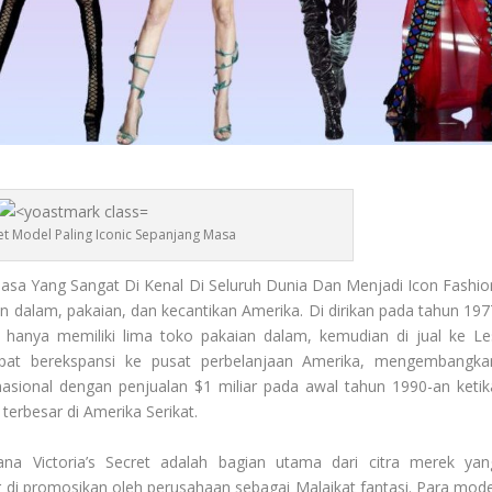
ret Model Paling Iconic Sepanjang Masa
asa Yang Sangat Di Kenal Di Seluruh Dunia Dan Menjadi Icon Fashio
n dalam, pakaian, dan kecantikan Amerika. Di dirikan pada tahun 197
anya memiliki lima toko pakaian dalam, kemudian di jual ke Le
at berekspansi ke pusat perbelanjaan Amerika, mengembangka
asional dengan penjualan $1 miliar pada awal tahun 1990-an ketik
erbesar di Amerika Serikat.
a Victoria’s Secret adalah bagian utama dari citra merek yan
di promosikan oleh perusahaan sebagai Malaikat fantasi. Para mode