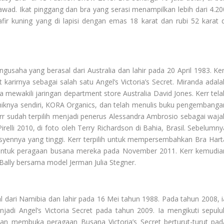
wad. Ikat pinggang dan bra yang serasi menampilkan lebih dari 4.20
fir kuning yang di lapisi dengan emas 18 karat dan rubi 52 karat d
usaha yang berasal dari Australia dan lahir pada 20 April 1983. Ker
karirnya sebagai salah satu Angel’s Victoria’s Secret. Miranda adala
a mewakili jaringan department store Australia David Jones. Kerr tela
niknya sendiri, KORA Organics, dan telah menulis buku pengembanga
rr sudah terpilih menjadi penerus Alessandra Ambrosio sebagai waja
relli 2010, di foto oleh Terry Richardson di Bahia, Brasil. Sebelumny
fesyennya yang tinggi. Kerr terpilih untuk mempersembahkan Bra Hart
uta untuk peragaan busana mereka pada November 2011. Kerr kemudia
ally bersama model Jerman Julia Stegner.
 dari Namibia dan lahir pada 16 Mei tahun 1988. Pada tahun 2008, i
adi Angel’s Victoria Secret pada tahun 2009. Ia mengikuti sepulu
an membuka peragaan Busana Victoria’s Secret berturut-turut pad