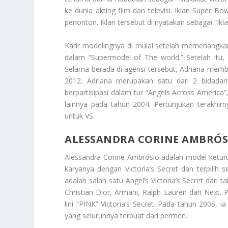
ke dunia akting film dan televisi. Iklan Super Bo
penonton. Iklan tersebut di nyatakan sebagai “Ikl
Karir modelingnya di mulai setelah memenangka
dalam “Supermodel of The world.” Setelah itu
Selama berada di agensi tersebut, Adriana memb
2012. Adriana merupakan satu dari 2 bidadar
berpartisipasi dalam tur “Angels Across America
lainnya pada tahun 2004. Pertunjukan terakhir
untuk VS.
ALESSANDRA CORINE AMBRÓS
Alessandra Corine Ambrósio
adalah model keturun
karyanya dengan Victoria’s Secret dan terpilih 
adalah salah satu Angel’s Victoria’s Secret dar
Christian Dior, Armani, Ralph Lauren dan Next. 
lini “PINK” Victoria’s Secret. Pada tahun 2005
yang seluruhnya terbuat dari permen.