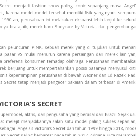
 Secret menjadi fashion show paling iconic sepanjang masa. Angel’
et, karena model-model tersebut memiliki fisik yang nyaris sempurn
1990-an, perusahaan ini melakukan ekspansi lebih lanjut ke seluru
annya bra ajaib, merek baru Bodycare by Victoria, dan pengembanga
kan peluncuran PINK, sebuah merek yang di tujukan untuk menari
a pasar VS mulai menurun karena persaingan dari merek lain yan
a preferensi konsumen terhadap olahraga. Perusahaan membatalka
ek berjuang untuk mempertahankan posisi pasarnya menyusul kriti
k bisnis kepemimpinan perusahaan di bawah Wexner dan Ed Razek. Pad
a’s Secret tetap menjadi pengecer pakaian dalam terbesar di Amerik
ICTORIA’S SECRET
upermodel, aktris, dan pengusaha yang berasal dari Brazil. Sejak usi
pat melejit menjadikannya salah satu model paling sukses sepanjan
 sebagai Angels’s Victoria’s Secret dari tahun 1999 hingga 2018, mode
ria’s Secret paling berharga” pada tahun 2017, Adriana juga meramba