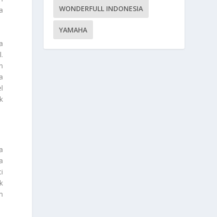
WONDERFULL INDONESIA
a
YAMAHA
a
.
n
a
l
k
a
a
i
k
m