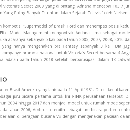
wl Victoria’s Secret 2009 yang di bintangi Adriana mencapai 103,7 jut
an Yang Paling Banyak Ditonton dalam Sejarah Televisi” oleh Nielsen.
n kompetisi “Supermodel of Brazil” Ford dan menempati posisi kedu
, Elite Model Management mengontrak Adriana Lima sebagai model
uka acaranya sebanyak 5 kali pada tahun 2003, 2007, 2008, 2010 da
i yang hanya mengenakan bra Fantasy sebanyak 3 kali. Dia jug
”, kampanye promosi nasional untuk Victoria’s Secret bersama 4 Ange
nya adalah pada tahun 2018 setelah berpartisipasi dalam 18 catwal
IO
an Brasil-Amerika yang lahir pada 11 April 1981. Dia di kenal karen
sebagai juru bicara pertama untuk lini PINK perusahaan tersebut. Di
i tahun 2004 hingga 2017 dan menjadi model untuk rumah mode sepert
Pada tahun 2006, Ambrosio terpilih sebagai juru bicara pertama untu
, ia berjalan di peragaan busana VS dengan mengenakan pakaian dala