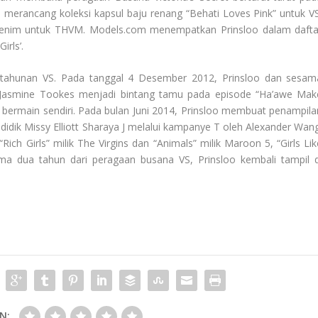
 merancang koleksi kapsul baju renang “Behati Loves Pink” untuk VS
 denim untuk THVM. Models.com menempatkan Prinsloo dalam dafta
irls’.
ahunan VS. Pada tanggal 4 Desember 2012, Prinsloo dan sesam
an Jasmine Tookes menjadi bintang tamu pada episode “Ha’awe Mak
 bermain sendiri. Pada bulan Juni 2014, Prinsloo membuat penampila
didik Missy Elliott Sharaya J melalui kampanye T oleh Alexander Wang
Rich Girls” milik The Virgins dan “Animals” milik Maroon 5, “Girls Lik
ma dua tahun dari peragaan busana VS, Prinsloo kembali tampil d
N: