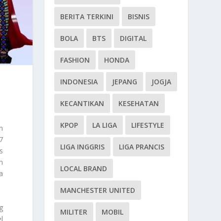
BERITA TERKINI
BISNIS
BOLA
BTS
DIGITAL
FASHION
HONDA
INDONESIA
JEPANG
JOGJA
KECANTIKAN
KESEHATAN
KPOP
LA LIGA
LIFESTYLE
n
7
LIGA INGGRIS
LIGA PRANCIS
s
n
LOCAL BRAND
a
MANCHESTER UNITED
g
MILITER
MOBIL
l