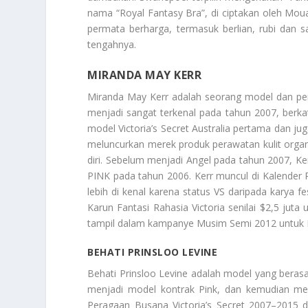
nama “Royal Fantasy Bra”, di ciptakan oleh Moua
permata berharga, termasuk berlian, rubi dan sa
tengahnya.
MIRANDA MAY KERR
Miranda May Kerr
adalah seorang model dan peng
menjadi sangat terkenal pada tahun 2007, berkat 
model Victoria’s Secret Australia pertama dan jug
meluncurkan merek produk perawatan kulit orga
diri. Sebelum menjadi Angel pada tahun 2007, Ke
PINK pada tahun 2006. Kerr muncul di Kalender Pi
lebih di kenal karena status VS daripada karya 
Karun Fantasi Rahasia Victoria senilai $2,5 j
tampil dalam kampanye Musim Semi 2012 untuk B
BEHATI PRINSLOO LEVINE
Behati Prinsloo Levine
adalah model yang berasal
menjadi model kontrak Pink, dan kemudian menj
Peragaan Busana Victoria’s Secret 2007–2015 d