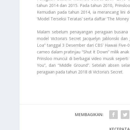
tahun 2014 dan 2015. Pada tahun 2010, Prinsloo
Kemudian pada tahun 2014, ia merancang lini
‘Model Terseksi Teratas’ serta daftar ‘The Money G
Malam sebelum penayangan peragaan busana t
model Victoria’s Secret Jacquelyn Jablonski d
Loa” tanggal 3 Desember dari CBS’ Hawaii Five-0
cameo dalam pratinjau “Shut It Down” milik anak 
Prinsloo muncul di berbagai video musik seperti “
You”, dan “Middle Ground”. Setelah absen sela
peragaan pada tahun 2018 di
Victoria’s Secret
.
MEMBAGIKAN:
KECEPATA