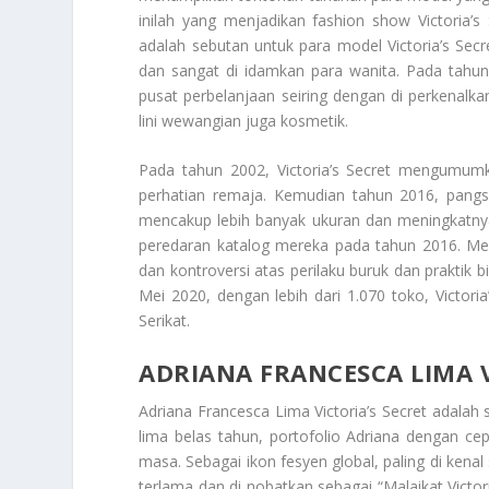
inilah yang menjadikan fashion show Victoria’s
adalah sebutan untuk para model Victoria’s Secr
dan sangat di idamkan para wanita. Pada tahun 
pusat perbelanjaan seiring dengan di perkenalk
lini wewangian juga kosmetik.
Pada tahun 2002, Victoria’s Secret mengumum
perhatian remaja. Kemudian tahun 2016, pangs
mencakup lebih banyak ukuran dan meningkatny
peredaran katalog mereka pada tahun 2016. Mer
dan kontroversi atas perilaku buruk dan prakti
Mei 2020, dengan lebih dari 1.070 toko, Victori
Serikat.
ADRIANA FRANCESCA LIMA V
Adriana Francesca Lima Victoria’s Secret
adalah s
lima belas tahun, portofolio Adriana dengan ce
masa. Sebagai ikon fesyen global, paling di kenal
terlama dan di nobatkan sebagai “Malaikat Victo