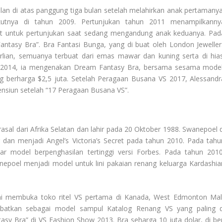
lan di atas panggung tiga bulan setelah melahirkan anak pertamanya
utnya di tahun 2009. Pertunjukan tahun 2011 menampilkanny
at untuk pertunjukan saat sedang mengandung anak keduanya. Pad
antasy Bra”. Bra Fantasi Bunga, yang di buat oleh London Jeweller
erlian, semuanya terbuat dari emas mawar dan kuning serta di hias
hun 2014, ia mengenakan Dream Fantasy Bra, bersama sesama mode
g berharga $2,5 juta. Setelah Peragaan Busana VS 2017, Alessandr
nsiun setelah “17 Peragaan Busana VS”.
sal dari Afrika Selatan dan lahir pada 20 Oktober 1988. Swanepoel d
 dan menjadi Angel’s Victoria’s Secret pada tahun 2010. Pada tahu
ar model berpenghasilan tertinggi versi Forbes. Pada tahun 2010
nepoel menjadi model untuk lini pakaian renang keluarga Kardashia
i membuka toko ritel VS pertama di Kanada, West Edmonton Mall
batkan sebagai model sampul Katalog Renang VS yang paling d
sy Bra” di VS Fashion Show 2013. Bra seharga 10 juta dolar, di ber