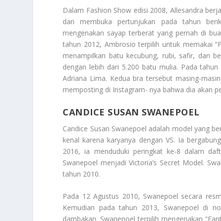
Dalam Fashion Show edisi 2008, Allesandra berja
dan membuka pertunjukan pada tahun berik
mengenakan sayap terberat yang pernah di bu
tahun 2012, Ambrosio terpilih untuk memakai “F
menampilkan batu kecubung, rubi, safir, dan b
dengan lebih dari 5.200 batu mulia. Pada ta
Adriana Lima. Kedua bra tersebut masing-masin
memposting di Instagram- nya bahwa dia akan pe
CANDICE SUSAN SWANEPOEL
Candice Susan Swanepoel
adalah model yang bera
kenal karena karyanya dengan VS. Ia bergabung
2016, ia menduduki peringkat ke-8 dalam daft
Swanepoel menjadi Victoria’s Secret Model. Swa
tahun 2010.
Pada 12 Agustus 2010, Swanepoel secara resm
Kemudian pada tahun 2013, Swanepoel di no
dambakan. Swanepoel terpilih mengenakan “Fanta