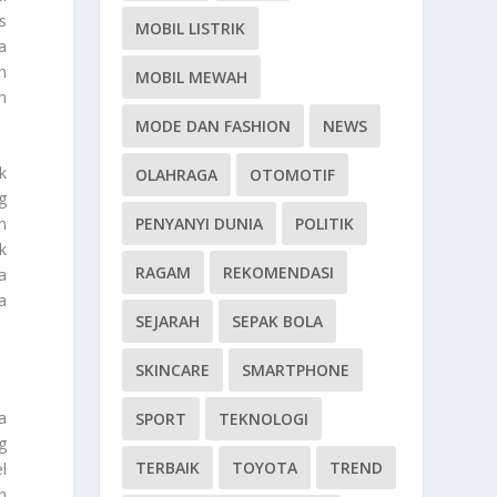
s
MOBIL LISTRIK
a
h
MOBIL MEWAH
n
MODE DAN FASHION
NEWS
k
OLAHRAGA
OTOMOTIF
g
n
PENYANYI DUNIA
POLITIK
k
RAGAM
REKOMENDASI
a
a
SEJARAH
SEPAK BOLA
SKINCARE
SMARTPHONE
a
SPORT
TEKNOLOGI
g
TERBAIK
TOYOTA
TREND
l
h