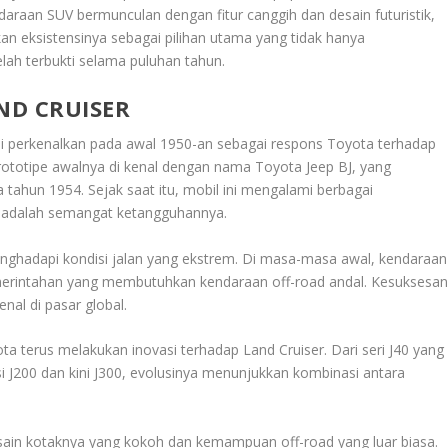
daraan SUV bermunculan dengan fitur canggih dan desain futuristik,
n eksistensinya sebagai pilihan utama yang tidak hanya
lah terbukti selama puluhan tahun.
ND CRUISER
di perkenalkan pada awal 1950-an sebagai respons Toyota terhadap
rototipe awalnya di kenal dengan nama Toyota Jeep BJ, yang
ahun 1954. Sejak saat itu, mobil ini mengalami berbagai
h adalah semangat ketangguhannya.
hadapi kondisi jalan yang ekstrem. Di masa-masa awal, kendaraan
i pemerintahan yang membutuhkan kendaraan off-road andal. Kesuksesa
nal di pasar global.
ta terus melakukan inovasi terhadap Land Cruiser. Dari seri J40 yang
si J200 dan kini J300, evolusinya menunjukkan kombinasi antara
esain kotaknya yang kokoh dan kemampuan off-road yang luar biasa.