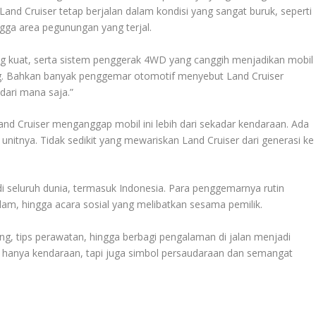
and Cruiser tetap berjalan dalam kondisi yang sangat buruk, seperti
ngga area pegunungan yang terjal.
ang kuat, serta sistem penggerak 4WD yang canggih menjadikan mobil
ng. Bahkan banyak penggemar otomotif menyebut Land Cruiser
ari mana saja.”
and Cruiser menganggap mobil ini lebih dari sekadar kendaraan. Ada
ap unitnya. Tidak sedikit yang mewariskan Land Cruiser dari generasi ke
i seluruh dunia, termasuk Indonesia. Para penggemarnya rutin
lam, hingga acara sosial yang melibatkan sesama pemilik.
ng, tips perawatan, hingga berbagi pengalaman di jalan menjadi
n hanya kendaraan, tapi juga simbol persaudaraan dan semangat