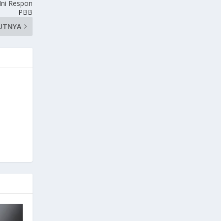
 Ini Respon
PBB
UTNYA