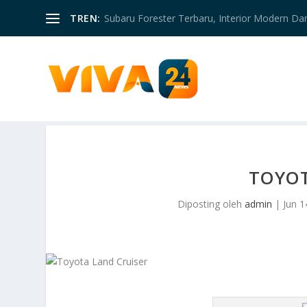
TREN:
Subaru Forester Terbaru, Interior Modern D
TOYOT
Diposting oleh
admin
|
Jun 1