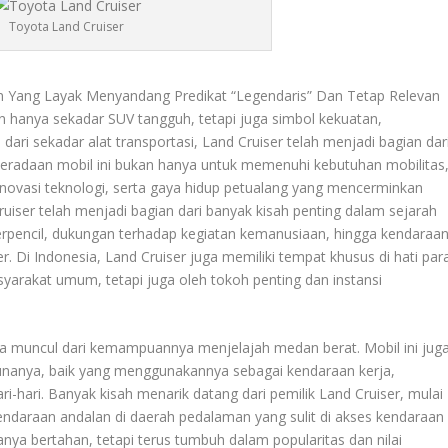
Toyota Land Cruiser
n Yang Layak Menyandang Predikat “Legendaris” Dan Tetap Relevan
kan hanya sekadar SUV tangguh, tetapi juga simbol kekuatan,
ari sekadar alat transportasi, Land Cruiser telah menjadi bagian dar
eberadaan mobil ini bukan hanya untuk memenuhi kebutuhan mobilitas
 inovasi teknologi, serta gaya hidup petualang yang mencerminkan
uiser telah menjadi bagian dari banyak kisah penting dalam sejarah
 terpencil, dukungan terhadap kegiatan kemanusiaan, hingga kendaraa
er. Di Indonesia, Land Cruiser juga memiliki tempat khusus di hati par
syarakat umum, tetapi juga oleh tokoh penting dan instansi
a muncul dari kemampuannya menjelajah medan berat. Mobil ini jug
unanya, baik yang menggunakannya sebagai kendaraan kerja,
i-hari. Banyak kisah menarik datang dari pemilik Land Cruiser, mulai
kendaraan andalan di daerah pedalaman yang sulit di akses kendaraan
nya bertahan, tetapi terus tumbuh dalam popularitas dan nilai