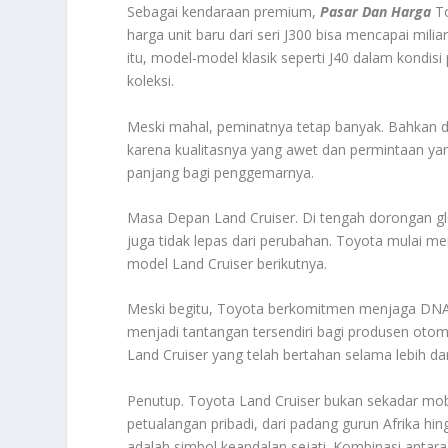
Sebagai kendaraan premium,
Pasar Dan Harga
To
harga unit baru dari seri J300 bisa mencapai mili
itu, model-model klasik seperti J40 dalam kondisi 
koleksi.
Meski mahal, peminatnya tetap banyak. Bahkan d
karena kualitasnya yang awet dan permintaan yan
panjang bagi penggemarnya.
Masa Depan Land Cruiser. Di tengah dorongan g
juga tidak lepas dari perubahan. Toyota mulai m
model Land Cruiser berikutnya.
Meski begitu, Toyota berkomitmen menjaga DNA 
menjadi tantangan tersendiri bagi produsen otomo
Land Cruiser yang telah bertahan selama lebih dar
Penutup. Toyota Land Cruiser bukan sekadar mobi
petualangan pribadi, dari padang gurun Afrika hi
adalah simbol keandalan sejati. Kombinasi antara