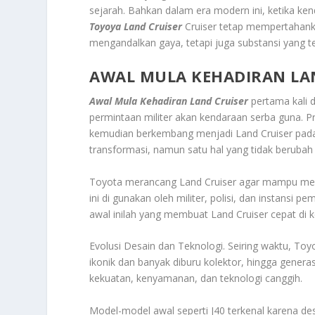
sejarah. Bahkan dalam era modern ini, ketika ken
Toyoya Land Cruiser
Cruiser tetap mempertahanka
mengandalkan gaya, tetapi juga substansi yang te
AWAL MULA KEHADIRAN LA
Awal Mula Kehadiran Land Cruiser
pertama kali 
permintaan militer akan kendaraan serba guna. P
kemudian berkembang menjadi Land Cruiser pada t
transformasi, namun satu hal yang tidak beruba
Toyota merancang Land Cruiser agar mampu meng
ini di gunakan oleh militer, polisi, dan instans
awal inilah yang membuat Land Cruiser cepat di ke
Evolusi Desain dan Teknologi. Seiring waktu, Toyo
ikonik dan banyak diburu kolektor, hingga genera
kekuatan, kenyamanan, dan teknologi canggih.
Model-model awal seperti J40 terkenal karena d