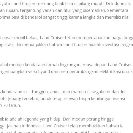
yota Land Cruiser memang tidak bisa di bilang murah. Di Indonesia,
aran rupiah, tergantung varian dan fitur yang disematkan. Sementara
prima bisa di banderol sangat tinggi karena langka dan memiliki nilai
i pasar mobil bekas, Land Cruiser tetap mempertahankan harga tingg
g stabil. Ini menunjukkan bahwa Land Cruiser adalah investasi jangk
lobal menuju kendaraan ramah lingkungan, masa depan Land Cruiser
engembangkan versi hybrid dan mempertimbangkan elektrifikasi untuk
kendaraan ini—tangguh, andal, dan mampu di segala medan. Ini
tif Jepang tersebut, untuk tetap relevan tanpa kehilangan esensi
i 70 tahun.
l; ia adalah legenda yang hidup. Dari medan perang hingga
ngga jalanan Indonesia, Land Cruiser telah membuktikan bahwa ia
 daya tahan luar biasa, kenyamanan, dan nilai historis membuat