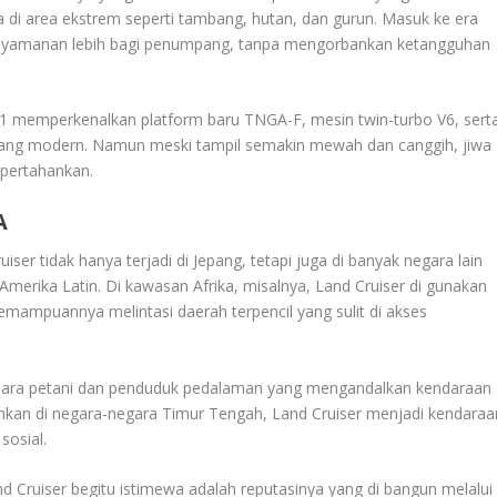
ja di area ekstrem seperti tambang, hutan, dan gurun. Masuk ke era
kenyamanan lebih bagi penumpang, tanpa mengorbankan ketangguhan
021 memperkenalkan platform baru TNGA-F, mesin twin-turbo V6, sert
t yang modern. Namun meski tampil semakin mewah dan canggih, jiwa
 pertahankan.
A
iser tidak hanya terjadi di Jepang, tetapi juga di banyak negara lain
 Amerika Latin. Di kawasan Afrika, misalnya, Land Cruiser di gunakan
emampuannya melintasi daerah terpencil yang sulit di akses
ma para petani dan penduduk pedalaman yang mengandalkan kendaraan
 Bahkan di negara-negara Timur Tengah, Land Cruiser menjadi kendaraa
sosial.
 Cruiser begitu istimewa adalah reputasinya yang di bangun melalui