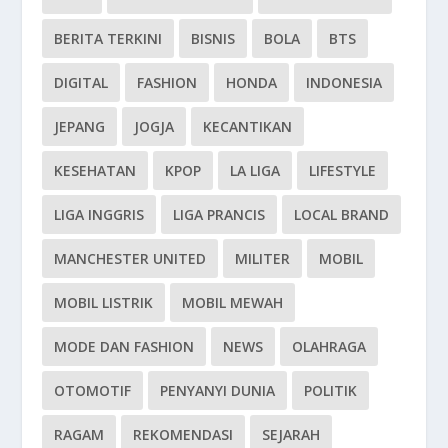
BERITA TERKINI
BISNIS
BOLA
BTS
DIGITAL
FASHION
HONDA
INDONESIA
JEPANG
JOGJA
KECANTIKAN
KESEHATAN
KPOP
LA LIGA
LIFESTYLE
LIGA INGGRIS
LIGA PRANCIS
LOCAL BRAND
MANCHESTER UNITED
MILITER
MOBIL
MOBIL LISTRIK
MOBIL MEWAH
MODE DAN FASHION
NEWS
OLAHRAGA
OTOMOTIF
PENYANYI DUNIA
POLITIK
RAGAM
REKOMENDASI
SEJARAH