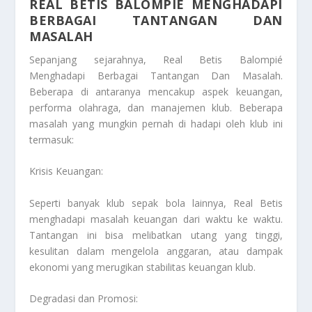
REAL BETIS BALOMPIÉ MENGHADAPI
BERBAGAI TANTANGAN DAN
MASALAH
Sepanjang sejarahnya,
Real Betis Balompié
Menghadapi Berbagai Tantangan Dan Masalah
.
Beberapa di antaranya mencakup aspek keuangan,
performa olahraga, dan manajemen klub. Beberapa
masalah yang mungkin pernah di hadapi oleh klub ini
termasuk:
Krisis Keuangan:
Seperti banyak klub sepak bola lainnya, Real Betis
menghadapi masalah keuangan dari waktu ke waktu.
Tantangan ini bisa melibatkan utang yang tinggi,
kesulitan dalam mengelola anggaran, atau dampak
ekonomi yang merugikan stabilitas keuangan klub.
Degradasi dan Promosi: