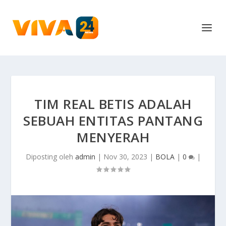
TIM REAL BETIS ADALAH
SEBUAH ENTITAS PANTANG
MENYERAH
Diposting oleh
admin
|
Nov 30, 2023
|
BOLA
|
0
|