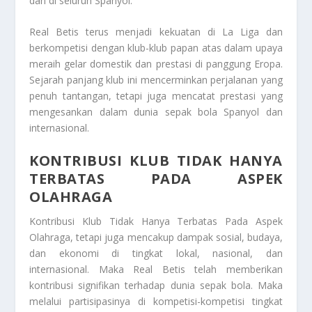
dan di seluruh Spanyol.
Real Betis terus menjadi kekuatan di La Liga dan
berkompetisi dengan klub-klub papan atas dalam upaya
meraih gelar domestik dan prestasi di panggung Eropa.
Sejarah panjang klub ini mencerminkan perjalanan yang
penuh tantangan, tetapi juga mencatat prestasi yang
mengesankan dalam dunia sepak bola Spanyol dan
internasional.
KONTRIBUSI KLUB TIDAK HANYA
TERBATAS PADA ASPEK
OLAHRAGA
Kontribusi Klub Tidak Hanya Terbatas Pada Aspek
Olahraga
, tetapi juga mencakup dampak sosial, budaya,
dan ekonomi di tingkat lokal, nasional, dan
internasional. Maka Real Betis telah memberikan
kontribusi signifikan terhadap dunia sepak bola. Maka
melalui partisipasinya di kompetisi-kompetisi tingkat