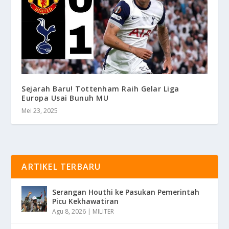
Sejarah Baru! Tottenham Raih Gelar Liga
Europa Usai Bunuh MU
Mei 23, 2025
ARTIKEL TERBARU
Serangan Houthi ke Pasukan Pemerintah
Picu Kekhawatiran
Agu 8, 2026
|
MILITER