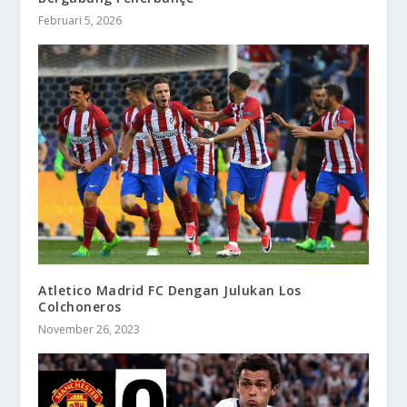
Februari 5, 2026
Atletico Madrid FC Dengan Julukan Los
Colchoneros
November 26, 2023