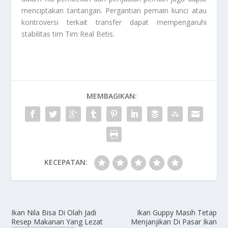
menciptakan tantangan. Pergantian pemain kunci atau
kontroversi terkait transfer dapat mempengaruhi
stabilitas tim Tim
Real Betis
.
MEMBAGIKAN:
KECEPATAN:
Ikan Nila Bisa Di Olah Jadi
Ikan Guppy Masih Tetap
Resep Makanan Yang Lezat
Menjanjikan Di Pasar Ikan