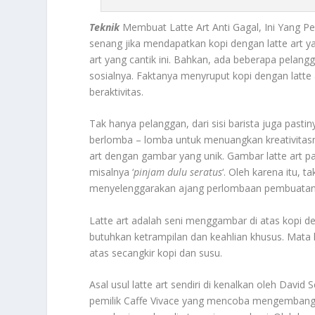
Teknik
Membuat Latte Art Anti Gagal, Ini Yang P
senang jika mendapatkan kopi dengan latte art y
art yang cantik ini. Bahkan, ada beberapa pelang
sosialnya. Faktanya menyruput kopi dengan latt
beraktivitas.
Tak hanya pelanggan, dari sisi barista juga pastin
berlomba – lomba untuk menuangkan kreativitasny
art dengan gambar yang unik. Gambar latte art p
misalnya ‘
pinjam dulu seratus
‘. Oleh karena itu, 
menyelenggarakan ajang perlombaan pembuatan la
Latte art adalah seni menggambar di atas kopi d
butuhkan ketrampilan dan keahlian khusus. Mata k
atas secangkir kopi dan susu.
Asal usul latte art sendiri di kenalkan oleh Dav
pemilik Caffe Vivace yang mencoba mengembang