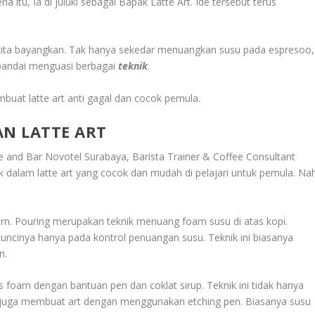
itu, Ia di juluki sebagai Bapak Latte Art. Ide tersebut terus
 kita bayangkan. Tak hanya sekedar menuangkan susu pada espresoo,
 pandai menguasi berbagai
teknik
.
uat latte art anti gagal dan cocok pemula.
AN LATTE ART
ffee and Bar Novotel Surabaya, Barista Trainer & Coffee Consultant
 dalam latte art yang cocok dan mudah di pelajari untuk pemula. Na
tern. Pouring merupakan teknik menuang foam susu di atas kopi.
uncinya hanya pada kontrol penuangan susu. Teknik ini biasanya
n.
 foam dengan bantuan pen dan coklat sirup. Teknik ini tidak hanya
 juga membuat art dengan menggunakan etching pen. Biasanya susu