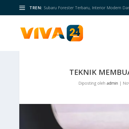
TREN:
Subaru Forester Terbaru, Interior Modern D
TEKNIK MEMBUA
Diposting oleh
admin
|
No