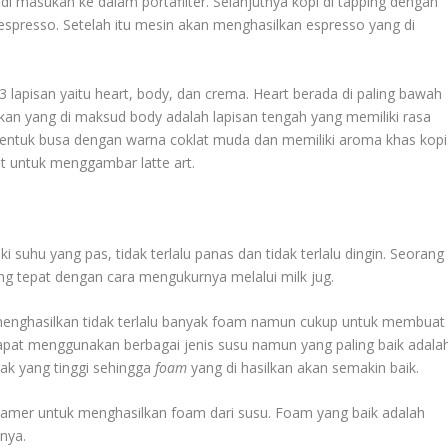
di masukan ke dalam portafilter. Selanjutnya kopi di tapping dengan
spresso. Setelah itu mesin akan menghasilkan espresso yang di
 3 lapisan yaitu heart, body, dan crema. Heart berada di paling bawah
kan yang di maksud body adalah lapisan tengah yang memiliki rasa
bentuk busa dengan warna coklat muda dan memiliki aroma khas kopi
t untuk menggambar latte art.
i suhu yang pas, tidak terlalu panas dan tidak terlalu dingin. Seorang
g tepat dengan cara mengukurnya melalui milk jug.
g menghasilkan tidak terlalu banyak foam namun cukup untuk membuat
apat menggunakan berbagai jenis susu namun yang paling baik adala
mak yang tinggi sehingga
foam
yang di hasilkan akan semakin baik.
mer untuk menghasilkan foam dari susu. Foam yang baik adalah
nya.