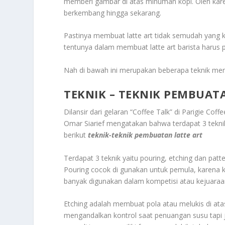
memberi gambar di atas minuman kopi. Oleh karena 
berkembang hingga sekarang.
Pastinya membuat latte art tidak semudah yang
tentunya dalam membuat latte art barista harus
Nah di bawah ini merupakan beberapa teknik memb
TEKNIK – TEKNIK PEMBUAT
Dilansir dari gelaran “Coffee Talk” di Parigie Co
Omar Siarief mengatakan bahwa terdapat 3 teknik
berikut
teknik-teknik pembuatan latte art
Terdapat 3 teknik yaitu pouring, etching dan pat
Pouring cocok di gunakan untuk pemula, karena k
banyak digunakan dalam kompetisi atau kejuaraa
Etching adalah membuat pola atau melukis di atas
mengandalkan kontrol saat penuangan susu tapi