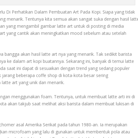
erlu Di Perhatikan Dalam Pembuatan Art Pada Kopi. Siapa yang tidak
ang menarik. Tentunya kita semua akan sangat suka dengan hasil latt
gan yang mengambil gambar latte art untuk di posting di media
e art yang cantik akan meningkatkan mood sebelum atau setelah
ya bangga akan hasil latte art nya yang menarik. Tak sedikit barista
a ke dalam art kopi buatannya. Sekarang ini, banyak di temui latte
ada saat ini dapat di sesuaikan dengan trend yang sedang populer
tak jarang beberapa coffe shop di kota-kota besar sering
tte art yang unik dan menarik.
engan menggunakan foam. Tentunya, untuk membuat latte arti ini di
ita akan takjub saat melihat aksi barista dalam membuat lukisan di
id Schomer asal Amerika Serikat pada tahun 1980-an. Ia merupakan
kan microfoam yang lalu di gunakan untuk membentuk pola atau