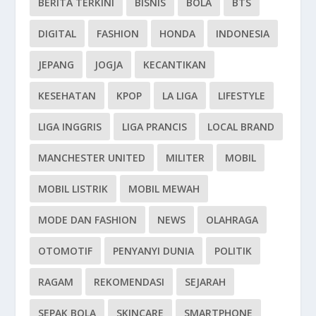
BERITA TERKINI
BISNIS
BOLA
BTS
DIGITAL
FASHION
HONDA
INDONESIA
JEPANG
JOGJA
KECANTIKAN
KESEHATAN
KPOP
LA LIGA
LIFESTYLE
LIGA INGGRIS
LIGA PRANCIS
LOCAL BRAND
MANCHESTER UNITED
MILITER
MOBIL
MOBIL LISTRIK
MOBIL MEWAH
MODE DAN FASHION
NEWS
OLAHRAGA
OTOMOTIF
PENYANYI DUNIA
POLITIK
RAGAM
REKOMENDASI
SEJARAH
SEPAK BOLA
SKINCARE
SMARTPHONE