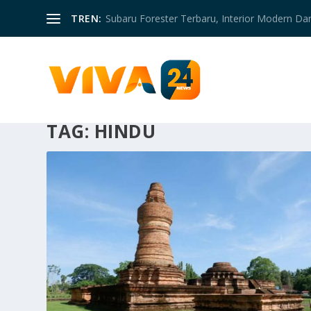
TREN:
Subaru Forester Terbaru, Interior Modern D
TAG:
HINDU