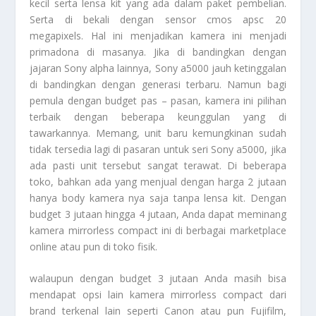
kecil serta lensa kit yang ada dalam paket pembelian.
Serta di bekali dengan sensor cmos apsc 20
megapixels
. Hal ini menjadikan kamera ini menjadi
primadona di masanya. Jika di bandingkan dengan
jajaran Sony alpha lainnya,
Sony a5000
jauh ketinggalan
di bandingkan dengan generasi terbaru. Namun bagi
pemula dengan budget pas – pasan, kamera ini pilihan
terbaik dengan beberapa keunggulan yang di
tawarkannya. Memang, unit baru kemungkinan sudah
tidak tersedia lagi di pasaran untuk seri
Sony a5000
, jika
ada pasti unit tersebut sangat terawat. Di beberapa
toko, bahkan ada yang menjual dengan harga 2 jutaan
hanya body kamera nya saja tanpa lensa kit. Dengan
budget
3 jutaan hingga 4 jutaan, Anda dapat meminang
kamera
mirrorless compact
ini di berbagai
marketplace
online
atau pun di toko fisik.
walaupun dengan
budget
3 jutaan Anda masih bisa
mendapat opsi lain kamera
mirrorless compact
dari
brand terkenal lain seperti Canon atau pun Fujifilm,