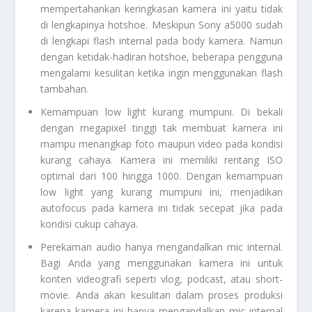
mempertahankan keringkasan kamera ini yaitu tidak
di lengkapinya
hotshoe
. Meskipun
Sony a5000
sudah
di lengkapi
flash
internal pada body kamera. Namun
dengan ketidak-hadiran
hotshoe,
beberapa pengguna
mengalami kesulitan ketika ingin menggunakan
flash
tambahan.
Kemampuan
low light
kurang mumpuni. Di bekali
dengan megapixel tinggi tak membuat kamera ini
mampu menangkap foto maupun video pada kondisi
kurang cahaya. Kamera ini memiliki rentang ISO
optimal dari 100 hingga 1000. Dengan kemampuan
low light
yang kurang mumpuni ini, menjadikan
autofocus
pada kamera ini tidak secepat jika pada
kondisi cukup cahaya.
Perekaman audio hanya mengandalkan mic internal.
Bagi Anda yang menggunakan kamera ini untuk
konten videografi seperti vlog, podcast, atau
short-
movie
. Anda akan kesulitan dalam proses produksi
karena kamera ini hanya mengandalkan mic internal