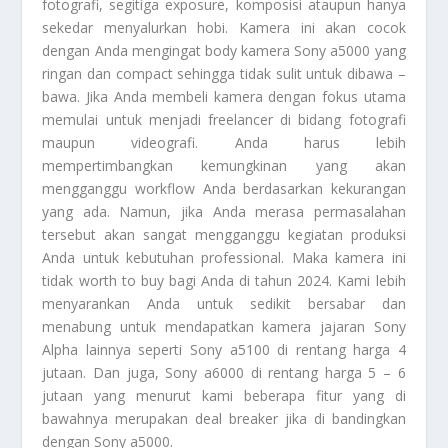
fotografi, segitiga
exposure
, komposisi ataupun hanya
sekedar menyalurkan hobi. Kamera ini akan cocok
dengan Anda mengingat body kamera
Sony a5000
yang
ringan dan compact sehingga tidak sulit untuk dibawa –
bawa. Jika Anda membeli kamera dengan fokus utama
memulai untuk menjadi
freelancer
di bidang fotografi
maupun videografi. Anda harus lebih
mempertimbangkan kemungkinan yang akan
mengganggu
workflow
Anda berdasarkan kekurangan
yang ada. Namun, jika Anda merasa permasalahan
tersebut akan sangat mengganggu kegiatan produksi
Anda untuk kebutuhan professional. Maka kamera ini
tidak
worth to buy
bagi Anda di tahun 2024. Kami lebih
menyarankan Anda untuk sedikit bersabar dan
menabung untuk mendapatkan kamera jajaran Sony
Alpha lainnya seperti Sony a5100 di rentang harga 4
jutaan. Dan juga, Sony a6000 di rentang harga 5 – 6
jutaan yang menurut kami beberapa fitur yang di
bawahnya merupakan
deal breaker
jika di bandingkan
dengan
Sony a5000
.