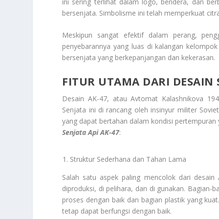
ini sering terlihat dalam logo, bendera, dan
bersenjata. Simbolisme ini telah memperkuat citr
Meskipun sangat efektif dalam perang, peng
penyebarannya yang luas di kalangan kelompok p
bersenjata yang berkepanjangan dan kekerasan.
FITUR UTAMA DARI DESAIN 
Desain AK-47, atau Avtomat Kalashnikova 1947
Senjata ini di rancang oleh insinyur militer So
yang dapat bertahan dalam kondisi pertempuran y
Senjata Api AK-47
:
Struktur Sederhana dan Tahan Lama
Salah satu aspek paling mencolok dari desain
diproduksi, di pelihara, dan di gunakan. Bagian-b
proses dengan baik dan bagian plastik yang kuat
tetap dapat berfungsi dengan baik.