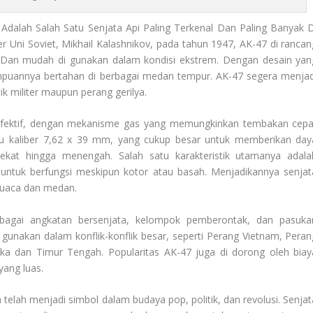
Adalah Salah Satu Senjata Api Paling Terkenal Dan Paling Banyak D
ter Uni Soviet, Mikhail Kalashnikov, pada tahun 1947, AK-47 di rancan
. Dan mudah di gunakan dalam kondisi ekstrem. Dengan desain yan
mpuannya bertahan di berbagai medan tempur. AK-47 segera menjad
ik militer maupun perang gerilya.
efektif, dengan mekanisme gas yang memungkinkan tembakan cepa
uru kaliber 7,62 x 39 mm, yang cukup besar untuk memberikan day
kat hingga menengah. Salah satu karakteristik utamanya adala
uk berfungsi meskipun kotor atau basah. Menjadikannya senjat
cuaca dan medan.
bagai angkatan bersenjata, kelompok pemberontak, dan pasuka
di gunakan dalam konflik-konflik besar, seperti Perang Vietnam, Peran
ika dan Timur Tengah. Popularitas AK-47 juga di dorong oleh biay
yang luas.
elah menjadi simbol dalam budaya pop, politik, dan revolusi. Senjat