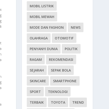
MOBIL LISTRIK
i
g
MOBIL MEWAH
g
i
MODE DAN FASHION
NEWS
OLAHRAGA
OTOMOTIF
t
a
PENYANYI DUNIA
POLITIK
h
RAGAM
REKOMENDASI
a
SEJARAH
SEPAK BOLA
n
SKINCARE
SMARTPHONE
g
a
SPORT
TEKNOLOGI
TERBAIK
TOYOTA
TREND
a