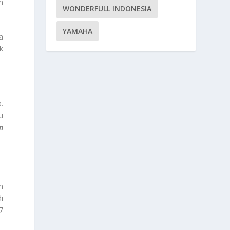
n
WONDERFULL INDONESIA
YAMAHA
a
k
.
u
n
h
i
7