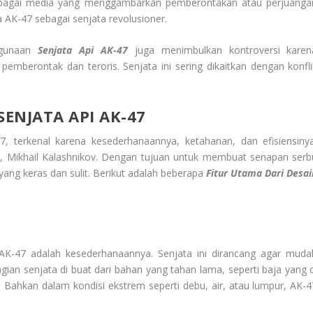
 berbagai media yang menggambarkan pemberontakan atau perjuanga
a AK-47 sebagai senjata revolusioner.
gunaan
Senjata Api AK-47
juga menimbulkan kontroversi karen
emberontak dan teroris. Senjata ini sering dikaitkan dengan konfli
SENJATA API AK-47
, terkenal karena kesederhanaannya, ketahanan, dan efisiensinya
viet, Mikhail Kalashnikov. Dengan tujuan untuk membuat senapan serb
ang keras dan sulit. Berikut adalah beberapa
Fitur Utama Dari Desai
 AK-47 adalah kesederhanaannya. Senjata ini dirancang agar muda
agian senjata di buat dari bahan yang tahan lama, seperti baja yang d
. Bahkan dalam kondisi ekstrem seperti debu, air, atau lumpur, AK-4