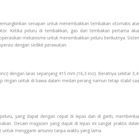
memungkinkan senapan untuk menembakkan tembakan otomatis ata
tor. Ketika peluru di tembakkan, gas dari tembakan pertama aka
operasikan mekanisme untuk menembakkan peluru berikutnya. Siste
operasi dengan sedikit perawatan.
inci) dengan laras sepanjang 415 mm (16,3 inci). Beratnya sekitar 3,4
up ringan untuk di bawa dalam medan perang namun tetap stabil saa
luru, yang dapat dengan cepat di lepas dan di ganti, memberika
akan. Desain magazen yang dapat di lepas ini sangat praktis dala
it untuk mengganti amunisi tanpa waktu yang lama.