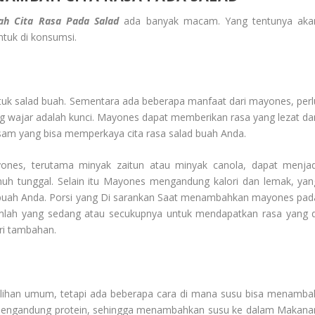
h Cita Rasa Pada Salad
ada banyak macam. Yang tentunya aka
tuk di konsumsi.
uk salad buah. Sementara ada beberapa manfaat dari mayones, perl
g wajar adalah kunci. Mayones dapat memberikan rasa yang lezat da
sam yang bisa memperkaya cita rasa salad buah Anda.
nes, terutama minyak zaitun atau minyak canola, dapat menjad
uh tunggal. Selain itu Mayones mengandung kalori dan lemak, yan
buah Anda. Porsi yang Di sarankan Saat menambahkan mayones pad
mlah yang sedang atau secukupnya untuk mendapatkan rasa yang d
ri tambahan.
lihan umum, tetapi ada beberapa cara di mana susu bisa menamba
usu mengandung protein, sehingga menambahkan susu ke dalam Makana