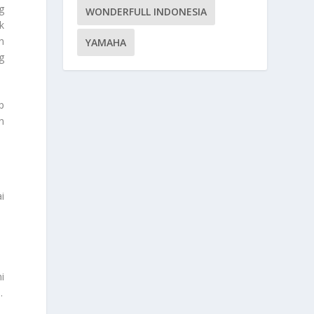
g
WONDERFULL INDONESIA
k
n
YAMAHA
g
p
n
.
i
i
.