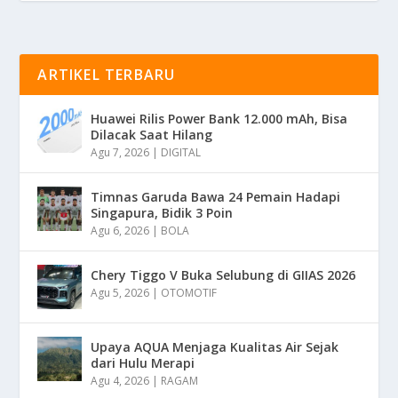
ARTIKEL TERBARU
Huawei Rilis Power Bank 12.000 mAh, Bisa
Dilacak Saat Hilang
Agu 7, 2026
|
DIGITAL
Timnas Garuda Bawa 24 Pemain Hadapi
Singapura, Bidik 3 Poin
Agu 6, 2026
|
BOLA
Chery Tiggo V Buka Selubung di GIIAS 2026
Agu 5, 2026
|
OTOMOTIF
Upaya AQUA Menjaga Kualitas Air Sejak
dari Hulu Merapi
Agu 4, 2026
|
RAGAM