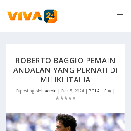
ROBERTO BAGGIO PEMAIN
ANDALAN YANG PERNAH DI
MILIKI ITALIA
Diposting oleh
admin
|
Des 5, 2024
|
BOLA
|
0
|