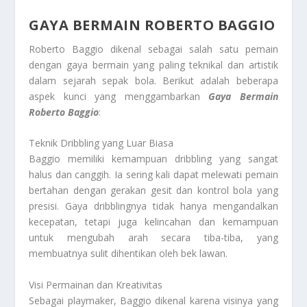
GAYA BERMAIN ROBERTO BAGGIO
Roberto Baggio dikenal sebagai salah satu pemain
dengan gaya bermain yang paling teknikal dan artistik
dalam sejarah sepak bola. Berikut adalah beberapa
aspek kunci yang menggambarkan
Gaya Bermain
Roberto Baggio
:
Teknik Dribbling yang Luar Biasa
Baggio memiliki kemampuan dribbling yang sangat
halus dan canggih. Ia sering kali dapat melewati pemain
bertahan dengan gerakan gesit dan kontrol bola yang
presisi. Gaya dribblingnya tidak hanya mengandalkan
kecepatan, tetapi juga kelincahan dan kemampuan
untuk mengubah arah secara tiba-tiba, yang
membuatnya sulit dihentikan oleh bek lawan.
Visi Permainan dan Kreativitas
Sebagai playmaker, Baggio dikenal karena visinya yang