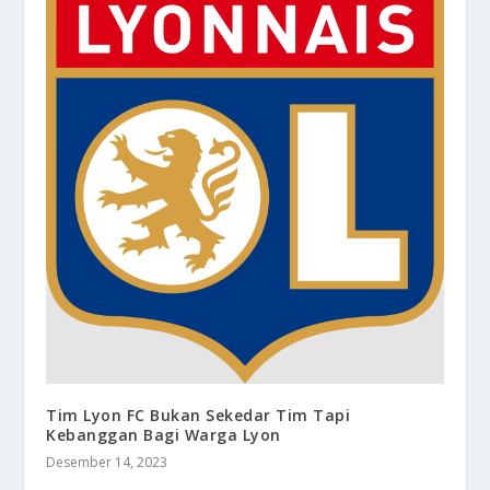
Tim Lyon FC Bukan Sekedar Tim Tapi
Kebanggan Bagi Warga Lyon
Desember 14, 2023