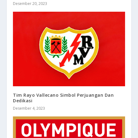
Desember 20, 2023
Tim Rayo Vallecano Simbol Perjuangan Dan
Dedikasi
Desember 4, 2023