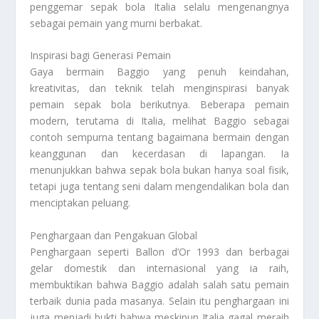
penggemar sepak bola Italia selalu mengenangnya
sebagai pemain yang murni berbakat.
Inspirasi bagi Generasi Pemain
Gaya bermain Baggio yang penuh keindahan,
kreativitas, dan teknik telah menginspirasi banyak
pemain sepak bola berikutnya. Beberapa pemain
modern, terutama di Italia, melihat Baggio sebagai
contoh sempurna tentang bagaimana bermain dengan
keanggunan dan kecerdasan di lapangan. Ia
menunjukkan bahwa sepak bola bukan hanya soal fisik,
tetapi juga tentang seni dalam mengendalikan bola dan
menciptakan peluang.
Penghargaan dan Pengakuan Global
Penghargaan seperti Ballon d’Or 1993 dan berbagai
gelar domestik dan internasional yang ia raih,
membuktikan bahwa Baggio adalah salah satu pemain
terbaik dunia pada masanya. Selain itu penghargaan ini
juga menjadi bukti bahwa meskipun Italia gagal meraih