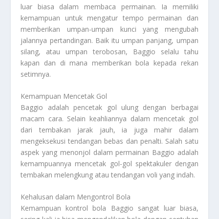
luar biasa dalam membaca permainan. Ia memiliki
kemampuan untuk mengatur tempo permainan dan
memberikan umpan-umpan kunci yang mengubah
jalannya pertandingan. Baik itu umpan panjang, umpan
silang, atau umpan terobosan, Baggio selalu tahu
kapan dan di mana memberikan bola kepada rekan
setimnya.
Kemampuan Mencetak Gol
Baggio adalah pencetak gol ulung dengan berbagai
macam cara. Selain keahliannya dalam mencetak gol
dari tembakan jarak jauh, ia juga mahir dalam
mengeksekusi tendangan bebas dan penalti. Salah satu
aspek yang menonjol dalam permainan Baggio adalah
kemampuannya mencetak gol-gol spektakuler dengan
tembakan melengkung atau tendangan voli yang indah.
Kehalusan dalam Mengontrol Bola
Kemampuan kontrol bola Baggio sangat luar biasa,