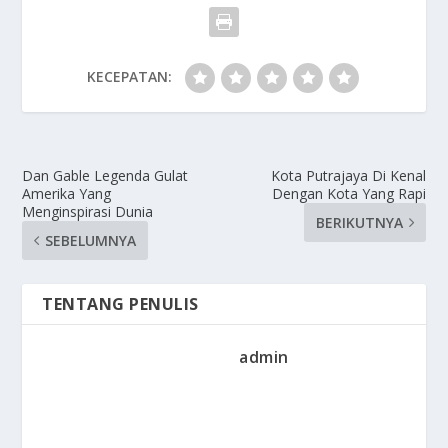
KECEPATAN:
Dan Gable Legenda Gulat
Kota Putrajaya Di Kenal
Amerika Yang
Dengan Kota Yang Rapi
Menginspirasi Dunia
BERIKUTNYA
SEBELUMNYA
TENTANG PENULIS
admin