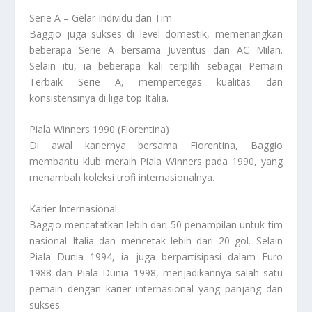
Serie A – Gelar Individu dan Tim
Baggio juga sukses di level domestik, memenangkan
beberapa Serie A bersama Juventus dan AC Milan.
Selain itu, ia beberapa kali terpilih sebagai Pemain
Terbaik Serie A, mempertegas kualitas dan
konsistensinya di liga top Italia.
Piala Winners 1990 (Fiorentina)
Di awal kariernya bersama Fiorentina, Baggio
membantu klub meraih Piala Winners pada 1990, yang
menambah koleksi trofi internasionalnya.
Karier Internasional
Baggio mencatatkan lebih dari 50 penampilan untuk tim
nasional Italia dan mencetak lebih dari 20 gol. Selain
Piala Dunia 1994, ia juga berpartisipasi dalam Euro
1988 dan Piala Dunia 1998, menjadikannya salah satu
pemain dengan karier internasional yang panjang dan
sukses.