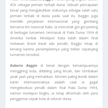
d’Or sebagai pemain terbaik dunia. Sebuah pencapaian
besar yang mengukuhkan statusnya sebagai salah satu
pemain terbaik di dunia pada saat itu. Baggio juga
memiliki perjalanan internasional yang gemilang
bersama tim nasional Italia. Ia mencetak gol-gol penting
di berbagai turnamen, termasuk di Piala Dunia 1994 di
Amerika Serikat. Meskipun Italia kalah dalam final
melawan Brasil lewat adu penalti, Baggio tetap di
kenang karena penampilannya yang brilian sepanjang
turnamen tersebut.
Roberto Baggio
di kenal dengan kemampuannya
menggiring bola, dribbling yang lincah, dan tembakan
jarak jauh yang mematikan. Momen paling ikonik dalam
karier internasionalnya adalah saat ia gagal
mengeksekusi penalti dalam final Piala Dunia 1994,
namun meskipun begitu, ia tetap dihormati oleh para
penggemar sepak bola di seluruh dunia.