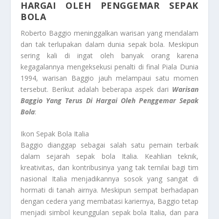
HARGAI OLEH PENGGEMAR SEPAK
BOLA
Roberto Baggio meninggalkan warisan yang mendalam
dan tak terlupakan dalam dunia sepak bola. Meskipun
sering kali di ingat oleh banyak orang karena
kegagalannya mengeksekusi penalti di final Piala Dunia
1994, warisan Baggio jauh melampaui satu momen
tersebut. Berikut adalah beberapa aspek dari
Warisan
Baggio Yang Terus Di
Hargai Oleh Penggemar Sepak
Bola
:
Ikon Sepak Bola Italia
Baggio dianggap sebagai salah satu pemain terbaik
dalam sejarah sepak bola Italia. Keahlian teknik,
kreativitas, dan kontribusinya yang tak ternilai bagi tim
nasional Italia menjadikannya sosok yang sangat di
hormati di tanah airnya. Meskipun sempat berhadapan
dengan cedera yang membatasi kariernya, Baggio tetap
menjadi simbol keunggulan sepak bola Italia, dan para