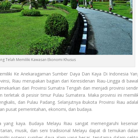
rang Telah Memiliki Kawasan Ekonomi Khusus
Memiliki Ke Anekaragaman Sumber Daya Dan Kaya Di Indonesia Yan
vinsi, Riau merupakan bagian dari Keresidenan Riau-Lingga di bawa
mekarkan dari Provinsi Sumatra Tengah dan menjadi provinsi sendiri
n terletak di pesisir timur Pulau Sumatera. Maka provinsi ini memilik
ngkalis, dan Pulau Padang. Selanjutnya ibukota Provinsi Riau adala
dan pusat pemerintahan, ekonomi, dan budaya.
 yang kaya. Budaya Melayu Riau sangat memengaruhi kesenian
tarian, musik, dan seni tradisional Melayu dapat di temukan dala
emiliki potensi sumber daya alam yang besar, terutama dalam sekto