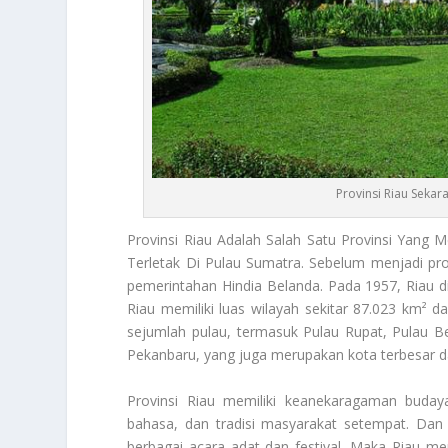
Provinsi Riau Seka
Provinsi Riau
Adalah Salah Satu Provinsi Yang 
Terletak Di Pulau Sumatra. Sebelum menjadi pro
pemerintahan Hindia Belanda. Pada 1957, Riau di
Riau memiliki luas wilayah sekitar 87.023 km² da
sejumlah pulau, termasuk Pulau Rupat, Pulau Be
Pekanbaru, yang juga merupakan kota terbesar 
Provinsi Riau
memiliki keanekaragaman budaya
bahasa, dan tradisi masyarakat setempat. Dan 
berbagai acara adat dan festival. Maka Riau m