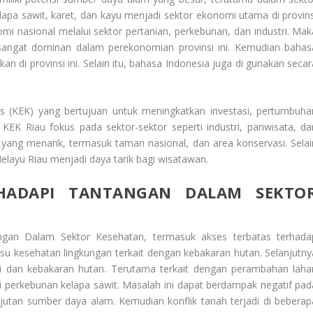
pa sawit, karet, dan kayu menjadi sektor ekonomi utama di provins
nomi nasional melalui sektor pertanian, perkebunan, dan industri. Mak
sangat dominan dalam perekonomian provinsi ini. Kemudian bahas
 di provinsi ini. Selain itu, bahasa Indonesia juga di gunakan secar
(KEK) yang bertujuan untuk meningkatkan investasi, pertumbuha
EK Riau fokus pada sektor-sektor seperti industri, pariwisata, da
 yang menarik, termasuk taman nasional, dan area konservasi. Selai
 Melayu Riau menjadi daya tarik bagi wisatawan.
HADAPI TANTANGAN DALAM SEKTO
ngan Dalam Sektor Kesehatan
, termasuk akses terbatas terhada
isu kesehatan lingkungan terkait dengan kebakaran hutan. Selanjutny
si dan kebakaran hutan. Terutama terkait dengan perambahan laha
i perkebunan kelapa sawit. Masalah ini dapat berdampak negatif pad
jutan sumber daya alam. Kemudian konflik tanah terjadi di beberap