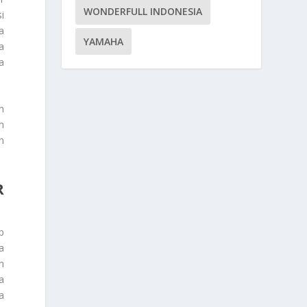
WONDERFULL INDONESIA
i
a
YAMAHA
a
a
n
n
n
R
p
a
n
a
a