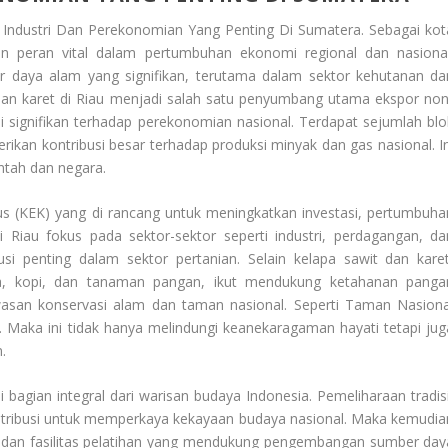
 Industri Dan Perekonomian Yang Penting Di Sumatera
. Sebagai kot
 peran vital dalam pertumbuhan ekonomi regional dan nasional
r daya alam yang signifikan, terutama dalam sektor kehutanan da
dan karet di Riau menjadi salah satu penyumbang utama ekspor non
i signifikan terhadap perekonomian nasional. Terdapat sejumlah blo
ikan kontribusi besar terhadap produksi minyak dan gas nasional. In
ntah dan negara.
 (KEK) yang di rancang untuk meningkatkan investasi, pertumbuha
Riau fokus pada sektor-sektor seperti industri, perdagangan, da
si penting dalam sektor pertanian. Selain kelapa sawit dan karet
lapa, kopi, dan tanaman pangan, ikut mendukung ketahanan panga
wasan konservasi alam dan taman nasional. Seperti Taman Nasiona
 Maka ini tidak hanya melindungi keanekaragaman hayati tetapi jug
.
agian integral dari warisan budaya Indonesia. Pemeliharaan tradisi
ntribusi untuk memperkaya kekayaan budaya nasional. Maka kemudia
ggi dan fasilitas pelatihan yang mendukung pengembangan sumber day