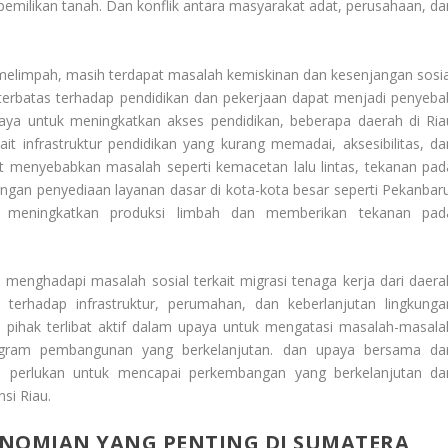
epemilikan tanah. Dan konflik antara masyarakat adat, perusahaan, da
melimpah, masih terdapat masalah kemiskinan dan kesenjangan sosia
s terbatas terhadap pendidikan dan pekerjaan dapat menjadi penyeba
aya untuk meningkatkan akses pendidikan, beberapa daerah di Ria
it infrastruktur pendidikan yang kurang memadai, aksesibilitas, da
pat menyebabkan masalah seperti kemacetan lalu lintas, tekanan pad
engan penyediaan layanan dasar di kota-kota besar seperti Pekanbaru
 meningkatkan produksi limbah dan memberikan tekanan pad
menghadapi masalah sosial terkait migrasi tenaga kerja dari daera
 terhadap infrastruktur, perumahan, dan keberlanjutan lingkunga
pihak terlibat aktif dalam upaya untuk mengatasi masalah-masala
ogram pembangunan yang berkelanjutan. dan upaya bersama dar
i perlukan untuk mencapai perkembangan yang berkelanjutan da
nsi Riau.
ONOMIAN YANG PENTING DI SUMATERA