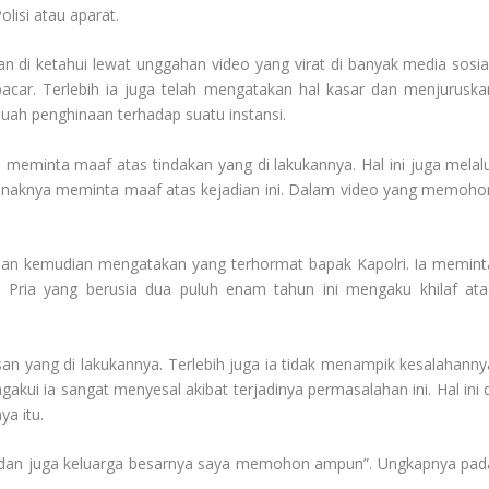
lisi
atau aparat.
n di ketahui lewat unggahan video yang virat di banyak media sosial
car. Terlebih ia juga telah mengatakan hal kasar dan menjuruska
ebuah penghinaan terhadap suatu instansi.
 meminta maaf atas tindakan yang di lakukannya. Hal ini juga melalu
anaknya meminta maaf atas kejadian ini. Dalam video yang memoho
an kemudian mengatakan yang terhormat bapak Kapolri. Ia memint
. Pria yang berusia dua puluh enam tahun ini mengaku khilaf ata
an yang di lakukannya. Terlebih juga ia tidak menampik kesalahanny
ui ia sangat menyesal akibat terjadinya permasalahan ini. Hal ini d
ya itu.
a dan juga keluarga besarnya saya memohon ampun”. Ungkapnya pad