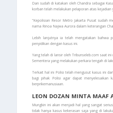
Dan sudah di katakan oleh Chandra sebagai Kas
korban telah melakukan pelaporan atas kejadian
“Kepolisian Resor Metro Jakarta Pusat sudah m
nama Rinoa Najwa Aurora dalam keterangan Chand
Lebih lanjutnya ia telah mengatakan bahwa pi
penyidikan dengan kasus ini.
Yang telah di lansir oleh Tribunseleb.com saat in
Sementera yang melakukan perkara tengah di lak
Terkait hal ini
Polisi
telah mengusut kasus ini da
bagi pihak
Polisi
agar dapat menyelesaikan kas
berprikemanusiaan.
LEON DOZAN MINTA MAAF A
Mungkin ini akan menjadi hal yang sangat seriu
tidak hanya kasus kekerasan saja yang di laku