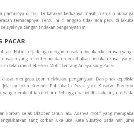
da pantasnya di tiru. Di katakan keduanya masih menjalin hubunga
asan terhadapnya. Tentu ini di anggap tidak ada perlu di lakuka
elayaknya dengan tindakan penganiyaan ini.
G PACAR
ah api. Hal ini terjadi juga dengan masalah tindakan kekerasan yang d
i masalah yang telah terjadi dan menimbulkan tindakan kasar yang d
olisian telah membeberkan
Motif Tentang Aniaya Sang Pacar
.
rkait alasan mengapa Leon melakukan penganiyaan. Dan pihak kepolisia
di jelaskan oleh Kombes Pol Jakarta Pusat yaitu Susatyo Purnomo
a yang membuat ia cemburu. Sehingga hal ini di lakukannya terhada
gan korban sejak Oktober tahun lalu. Adanya motif yang merupaka
mengakibatkan sang korban luka-luka. Kata Susatyo pada hari Juma