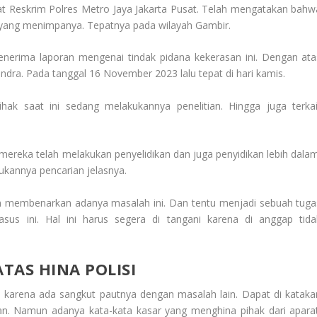
at Reskrim Polres Metro Jaya Jakarta Pusat. Telah mengatakan bahw
 yang menimpanya. Tepatnya pada wilayah Gambir.
enerima laporan mengenai tindak pidana kekerasan ini. Dengan ata
ra. Pada tanggal 16 November 2023 lalu tepat di hari kamis.
hak saat ini sedang melakukannya penelitian. Hingga juga terkai
i mereka telah melakukan penyelidikan dan juga penyidikan lebih dalam
ukannya pencarian jelasnya.
n membenarkan adanya masalah ini. Dan tentu menjadi sebuah tuga
us ini. Hal ini harus segera di tangani karena di anggap tida
TAS HINA POLISI
s karena ada sangkut pautnya dengan masalah lain. Dapat di kataka
kan. Namun adanya kata-kata kasar yang menghina pihak dari aparat