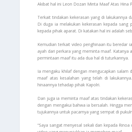
Akibat hal ini
Leon Dozan Minta Maaf Atas Hina Po
Terkait tindakan kekerasan yang di lakukannya da
Di duga ia melakukan kekerasan kepada sang pa
kepada pihak aparat. Di katakan hal ini adalah s
Kemudian terkait video penghinaan itu beredar ia
ayah dari perkara yang meminta maaf. Katanya 
permintaan maaf itu ada dua hal di tuturkannya.
Ia mengaku khilaf dengan mengucapkan salam d
maaf atas kesalahan yang telah di lakukannya
hinaannya tehadap pihak Kapolri.
Dan juga ia meminta maaf atas tindakan kekeras
dengan mengakui bahwa ia bersalah. Hingga mengak
tujukannya untuk pacarnya yang sempat di pukuln
“Saya sangat menyesal sekali dan kepada Rino
video yang menunjukkan ia memohon maaf.