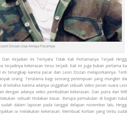
t Leon Dozan Usai Aniaya Pacarnya
an Kejadian Ini Ternyata Tidak Kali Pertamanya Terjadi Hingg
erjadinya kekerasan terus terjadi. Kali ini juga bukan pertama kal
al ini terungkap karena pacar dari Leon Dozan melaporkannya. Tent
 banyak orang. Terutama bagi seorang perempuan yang mungkin dar
ni di ketahui karena adanya unggahan sebuah video pesan suara Leo
an dengan adanya video pembuktian kekerasan. Dan putra dari Will
lakukan sebuah tindakan kasar. Berupa pemukulan di bagian tubu
ata sudah dalam laporan pada tanggal delapan november lalu. Hingg
njukkan ia melakukan kekerasan. Membuat korban yang tentu suda