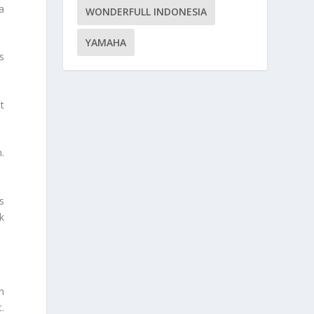
a
WONDERFULL INDONESIA
YAMAHA
s
t
.
s
k
n
.