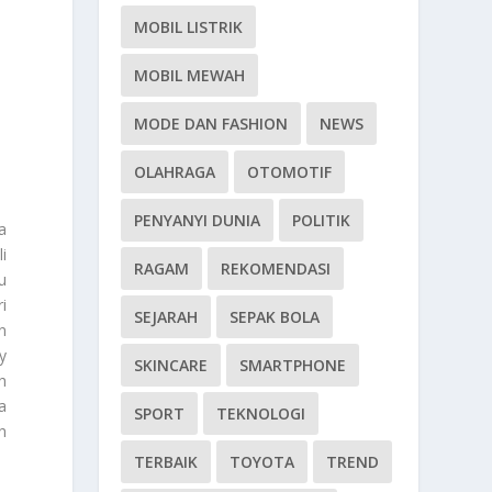
MOBIL LISTRIK
MOBIL MEWAH
MODE DAN FASHION
NEWS
OLAHRAGA
OTOMOTIF
PENYANYI DUNIA
POLITIK
a
i
RAGAM
REKOMENDASI
u
i
SEJARAH
SEPAK BOLA
n
y
SKINCARE
SMARTPHONE
h
a
SPORT
TEKNOLOGI
h
TERBAIK
TOYOTA
TREND