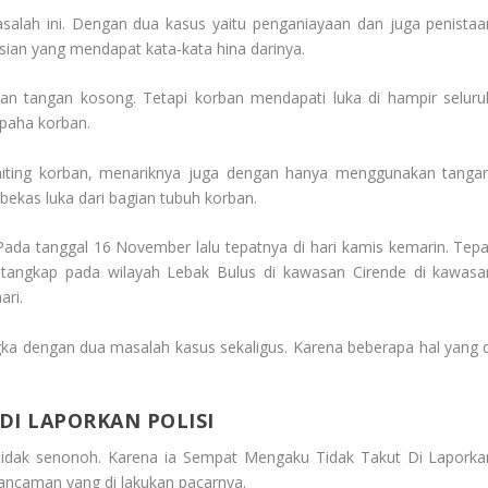
asalah ini. Dengan dua kasus yaitu penganiayaan dan juga penistaa
isian yang mendapat kata-kata hina darinya.
gan tangan kosong. Tetapi korban mendapati luka di hampir seluru
 paha korban.
miting korban, menariknya juga dengan hanya menggunakan tangan
bekas luka dari bagian tubuh korban.
 Pada tanggal 16 November lalu tepatnya di hari kamis kemarin. Tepa
i tangkap pada wilayah Lebak Bulus di kawasan Cirende di kawasa
ari.
gka dengan dua masalah kasus sekaligus. Karena beberapa hal yang d
DI LAPORKAN POLISI
 tidak senonoh. Karena ia
Sempat Mengaku Tidak Takut Di Laporka
n ancaman yang di lakukan pacarnya.