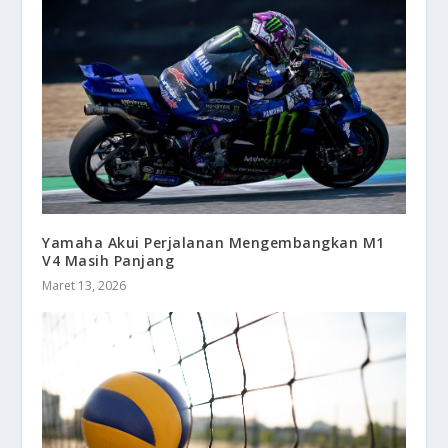
Yamaha Akui Perjalanan Mengembangkan M1
V4 Masih Panjang
Maret 13, 2026