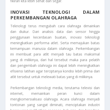
fikiran kita lebih sehat dan segar.
INOVASI TEKNOLOGI DALAM
PERKEMBANGAN OLAHRAGA
Teknologi terus mengubah cara olahraga dimainkan
dan diukur. Dari analisis data dan sensor hingga
penggunaan kecerdasan buatan, inovasi teknologi
meningkatkan performa atlet. Serta memajukan batas
kemampuan manusia dalam olahraga. Perkembangan
ini membuat para atlit menjadi tau batas maksimal
yang di milikinya, dari hal tersebut maka para pelatih
dan pengembah olahraga ini dapat lebih meningkatkan
efisiensi latihan agar terciptanya kondisi lebih prima dari
atlit tersebut untuk melewati batas yang di milikinya.
Perkembangan teknologi media, terutama televisi dan
internet, memainkan peran kunci dalam
mengkomersialisasi olahraga. Acara olahraga menjadi
tontonan yang sangat diminati, menciptakan industri