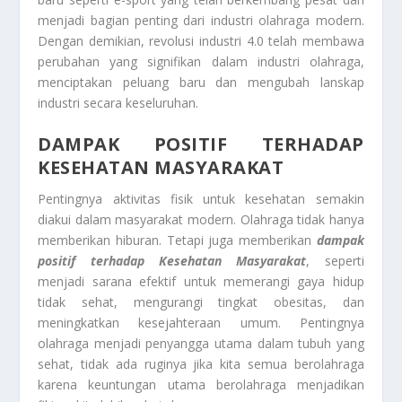
menjadi bagian penting dari industri olahraga modern.
Dengan demikian, revolusi industri 4.0 telah membawa
perubahan yang signifikan dalam industri olahraga,
menciptakan peluang baru dan mengubah lanskap
industri secara keseluruhan.
DAMPAK POSITIF TERHADAP
KESEHATAN MASYARAKAT
Pentingnya aktivitas fisik untuk kesehatan semakin
diakui dalam masyarakat modern. Olahraga tidak hanya
memberikan hiburan. Tetapi juga memberikan
dampak
positif terhadap Kesehatan Masyarakat
, seperti
menjadi sarana efektif untuk memerangi gaya hidup
tidak sehat, mengurangi tingkat obesitas, dan
meningkatkan kesejahteraan umum. Pentingnya
olahraga menjadi penyangga utama dalam tubuh yang
sehat, tidak ada ruginya jika kita semua berolahraga
karena keuntungan utama berolahraga menjadikan