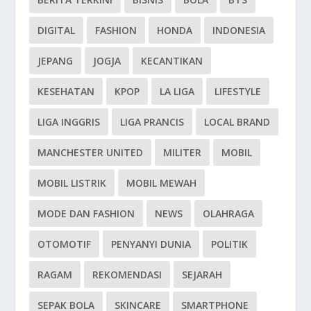
DIGITAL
FASHION
HONDA
INDONESIA
JEPANG
JOGJA
KECANTIKAN
KESEHATAN
KPOP
LA LIGA
LIFESTYLE
LIGA INGGRIS
LIGA PRANCIS
LOCAL BRAND
MANCHESTER UNITED
MILITER
MOBIL
MOBIL LISTRIK
MOBIL MEWAH
MODE DAN FASHION
NEWS
OLAHRAGA
OTOMOTIF
PENYANYI DUNIA
POLITIK
RAGAM
REKOMENDASI
SEJARAH
SEPAK BOLA
SKINCARE
SMARTPHONE