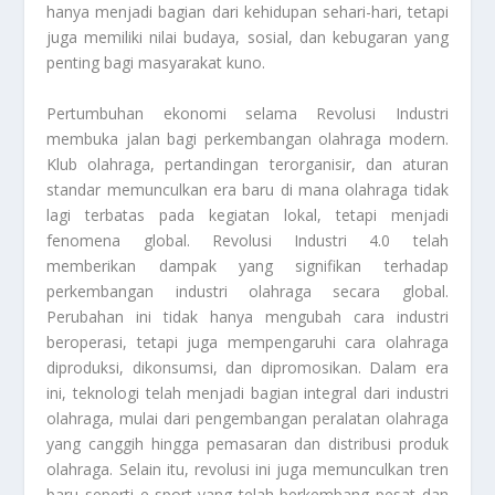
hanya menjadi bagian dari kehidupan sehari-hari, tetapi
juga memiliki nilai budaya, sosial, dan kebugaran yang
penting bagi masyarakat kuno.
Pertumbuhan ekonomi selama Revolusi Industri
membuka jalan bagi perkembangan olahraga modern.
Klub olahraga, pertandingan terorganisir, dan aturan
standar memunculkan era baru di mana olahraga tidak
lagi terbatas pada kegiatan lokal, tetapi menjadi
fenomena global. Revolusi Industri 4.0 telah
memberikan dampak yang signifikan terhadap
perkembangan industri olahraga secara global.
Perubahan ini tidak hanya mengubah cara industri
beroperasi, tetapi juga mempengaruhi cara olahraga
diproduksi, dikonsumsi, dan dipromosikan. Dalam era
ini, teknologi telah menjadi bagian integral dari industri
olahraga, mulai dari pengembangan peralatan olahraga
yang canggih hingga pemasaran dan distribusi produk
olahraga. Selain itu, revolusi ini juga memunculkan tren
baru seperti e-sport yang telah berkembang pesat dan