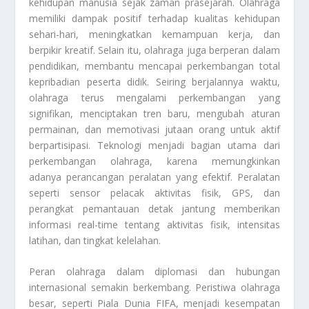
kehidupan manusia sejak zaman prasejarah. Olahraga
memiliki dampak positif terhadap kualitas kehidupan
sehari-hari, meningkatkan kemampuan kerja, dan
berpikir kreatif. Selain itu, olahraga juga berperan dalam
pendidikan, membantu mencapai perkembangan total
kepribadian peserta didik. Seiring berjalannya waktu,
olahraga terus mengalami perkembangan yang
signifikan, menciptakan tren baru, mengubah aturan
permainan, dan memotivasi jutaan orang untuk aktif
berpartisipasi. Teknologi menjadi bagian utama dari
perkembangan olahraga, karena memungkinkan
adanya perancangan peralatan yang efektif. Peralatan
seperti sensor pelacak aktivitas fisik, GPS, dan
perangkat pemantauan detak jantung memberikan
informasi real-time tentang aktivitas fisik, intensitas
latihan, dan tingkat kelelahan.
Peran olahraga dalam diplomasi dan hubungan
internasional semakin berkembang. Peristiwa olahraga
besar, seperti Piala Dunia FIFA, menjadi kesempatan