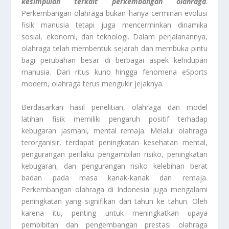
kesimpulan terkait perkembangan olahraga
.
Perkembangan olahraga bukan hanya cerminan evolusi
fisik manusia tetapi juga mencerminkan dinamika
sosial, ekonomi, dan teknologi. Dalam perjalanannya,
olahraga telah membentuk sejarah dan membuka pintu
bagi perubahan besar di berbagai aspek kehidupan
manusia. Dari ritus kuno hingga fenomena eSports
modern, olahraga terus mengukir jejaknya.
Berdasarkan hasil penelitian, olahraga dan model
latihan fisik memiliki pengaruh positif terhadap
kebugaran jasmani, mental remaja. Melalui olahraga
terorganisir, terdapat peningkatan kesehatan mental,
pengurangan perilaku pengambilan risiko, peningkatan
kebugaran, dan pengurangan risiko kelebihan berat
badan pada masa kanak-kanak dan remaja.
Perkembangan olahraga di Indonesia juga mengalami
peningkatan yang signifikan dari tahun ke tahun. Oleh
karena itu, penting untuk meningkatkan upaya
pembibitan dan pengembangan prestasi olahraga