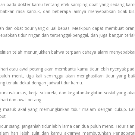
sikan pada dokter kamu tentang efek samping obat yang sedang kam
babkan rasa kantuk, dan beberapa lainnya menyebabkan tidak bis
hlah dari obat tidur yang dijual bebas. Meskipun dapat membuat oran
yebabkan tidur ringan dan terpenggal-penggal, dan juga bangun terlal
enelitian telah menunjukkan bahwa terpaan cahaya alami menyebabka
ore hari atau awal petang akan membantu kamu tidur lebih nyenyak pad
uluh menit, tiga kali seminggu akan menghasilkan tidur yang baik
ng terlalu dekat dengan jadwal tidur kamu.
, kursus-kursus, kerja sukarela, dan kegiatan-kegiatan sosial yang aka
hari dan awal petang.
 yang masuk akal yang memungkinkan tidur malam dengan cukup. Lal
but.
idur siang, janganlah tidur lebih lama dari dua puluh menit. Tidur sia
alam hari lebih sulit dan kamu akhirnya membutuhkan
Pengobata