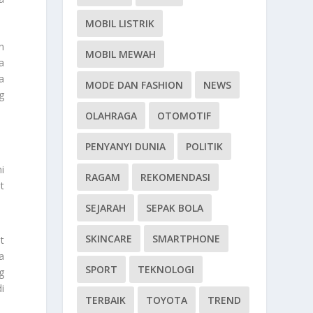
MOBIL LISTRIK
n
MOBIL MEWAH
a
a
MODE DAN FASHION
NEWS
g
OLAHRAGA
OTOMOTIF
PENYANYI DUNIA
POLITIK
i
RAGAM
REKOMENDASI
t
SEJARAH
SEPAK BOLA
SKINCARE
SMARTPHONE
t
a
SPORT
TEKNOLOGI
g
i
TERBAIK
TOYOTA
TREND