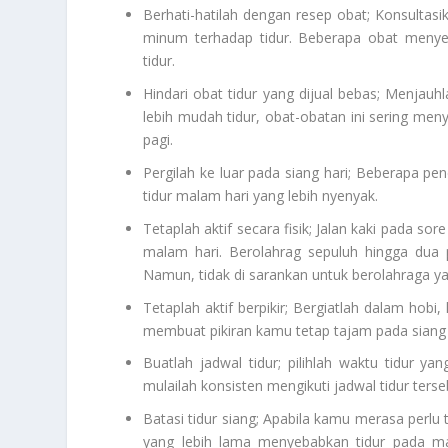
Berhati-hatilah dengan resep obat; Konsulta
minum terhadap tidur. Beberapa obat menye
tidur.
Hindari obat tidur yang dijual bebas; Menjau
lebih mudah tidur, obat-obatan ini sering men
pagi.
Pergilah ke luar pada siang hari; Beberapa p
tidur malam hari yang lebih nyenyak.
Tetaplah aktif secara fisik; Jalan kaki pada s
malam hari. Berolahrag sepuluh hingga dua p
Namun, tidak di sarankan untuk berolahraga ya
Tetaplah aktif berpikir; Bergiatlah dalam hobi
membuat pikiran kamu tetap tajam pada siang 
Buatlah jadwal tidur; pilihlah waktu tidur
mulailah konsisten mengikuti jadwal tidur terse
Batasi tidur siang; Apabila kamu merasa perlu t
yang lebih lama menyebabkan tidur pada m