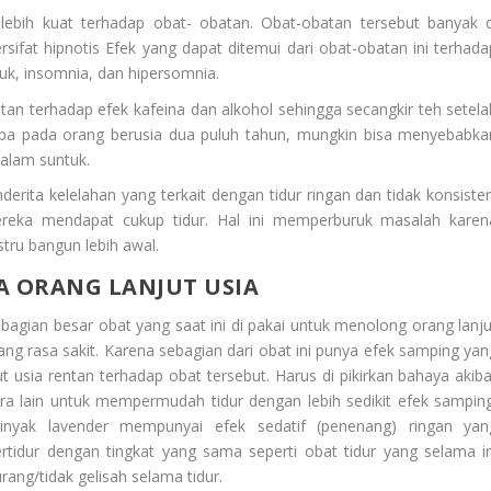
 lebih kuat terhadap obat- obatan. Obat-obatan tersebut banyak d
ifat hipnotis Efek yang dapat ditemui dari obat-obatan ini terhada
ruk, insomnia, dan hipersomnia.
ntan terhadap efek kafeina dan alkohol sehingga secangkir teh setela
pa pada orang berusia dua puluh tahun, mungkin bisa menyebabka
malam suntuk.
erita kelelahan yang terkait dengan tidur ringan dan tidak konsisten
ereka mendapat cukup tidur. Hal ini memperburuk masalah karen
stru bangun lebih awal.
 ORANG LANJUT USIA
bagian besar obat yang saat ini di pakai untuk menolong orang lanju
ang rasa sakit. Karena sebagian dari obat ini punya efek samping yan
ut usia rentan terhadap obat tersebut. Harus di pikirkan bahaya akiba
ara lain untuk mempermudah tidur dengan lebih sedikit efek samping
inyak lavender mempunyai efek sedatif (penenang) ringan yan
ertidur dengan tingkat yang sama seperti obat tidur yang selama in
rang/tidak gelisah selama tidur.