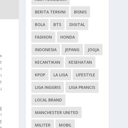
BERITA TERKINI
BISNIS
BOLA
BTS
DIGITAL
FASHION
HONDA
INDONESIA
JEPANG
JOGJA
a
t
KECANTIKAN
KESEHATAN
h
KPOP
LA LIGA
LIFESTYLE
n
t
LIGA INGGRIS
LIGA PRANCIS
u
LOCAL BRAND
g
MANCHESTER UNITED
m
i
MILITER
MOBIL
a