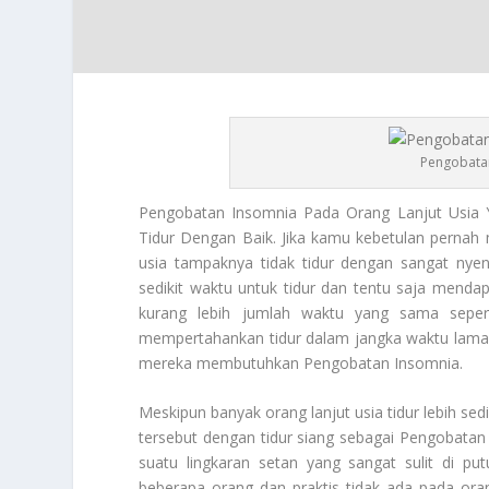
Pengobatan
Pengobatan Insomnia
Pada Orang Lanjut Usia 
Tidur Dengan Baik. Jika kamu kebetulan pernah 
usia tampaknya tidak tidur dengan sangat ny
sedikit waktu untuk tidur dan tentu saja mendap
kurang lebih jumlah waktu yang sama sepe
mempertahankan tidur dalam jangka waktu lama 
mereka membutuhkan
Pengobatan Insomnia
.
Meskipun banyak orang lanjut usia tidur lebih se
tersebut dengan tidur siang sebagai
Pengobatan
suatu lingkaran setan yang sangat sulit di pu
beberapa orang dan praktis tidak ada pada oran