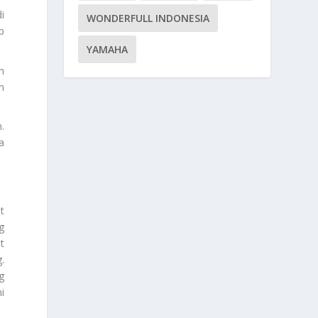
i
WONDERFULL INDONESIA
p
YAMAHA
h
n
.
a
t
g
t
.
g
i