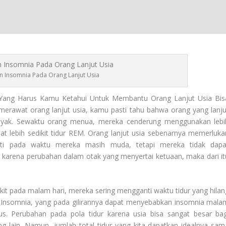
 Insomnia Pada Orang Lanjut Usia
Yang Harus Kamu Ketahui Untuk Membantu Orang Lanjut Usia Bis
merawat orang lanjut usia, kamu pasti tahu bahwa orang yang lanju
enyak. Sewaktu orang menua, mereka cenderung menggunakan lebi
at lebih sedikit tidur REM. Orang lanjut usia sebenarnya memerluka
rti pada waktu mereka masih muda, tetapi mereka tidak dapa
karena perubahan dalam otak yang menyertai ketuaan, maka dari it
dikit pada malam hari, mereka sering mengganti waktu tidur yang hilan
 Insomnia
, yang pada gilirannya dapat menyebabkan insomnia mala
tus. Perubahan pada pola tidur karena usia bisa sangat besar bag
g lain. Namun, jumlah total tidur yang kita dapatkan idealnya sam