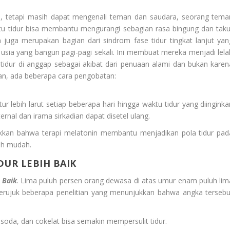
a, tetapi masih dapat mengenali teman dan saudara, seorang tema
 tidur bisa membantu mengurangi sebagian rasa bingung dan taku
juga merupakan bagian dari sindrom fase tidur tingkat lanjut yan
t usia yang bangun pagi-pagi sekali. Ini membuat mereka menjadi lela
 tidur di anggap sebagai akibat dari penuaan alami dan bukan karen
an, ada beberapa cara pengobatan:
tur lebih larut setiap beberapa hari hingga waktu tidur yang diinginka
ternal dan irama sirkadian dapat disetel ulang.
jukkan bahwa terapi melatonin membantu menjadikan pola tidur pad
bih mudah.
DUR LEBIH BAIK
 Baik
.
Lima puluh persen orang dewasa di atas umur enam puluh lim
 merujuk beberapa penelitian yang menunjukkan bahwa angka tersebu
h, soda, dan cokelat bisa semakin mempersulit tidur.