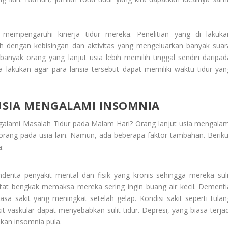
empengaruhi kinerja tidur mereka. Penelitian yang di lakuka
dengan kebisingan dan aktivitas yang mengeluarkan banyak suar
anyak orang yang lanjut usia lebih memilih tinggal sendiri daripad
a lakukan agar para lansia tersebut dapat memiliki waktu tidur yan
USIA MENGALAMI INSOMNIA
alami Masalah Tidur pada Malam Hari? Orang lanjut usia mengalam
rang pada usia lain. Namun, ada beberapa faktor tambahan. Beriku
a
:
nderita penyakit mental dan fisik yang kronis sehingga mereka suli
stat bengkak memaksa mereka sering ingin buang air kecil. Dementi
a sakit yang meningkat setelah gelap. Kondisi sakit seperti tulan
kit vaskular dapat menyebabkan sulit tidur. Depresi, yang biasa terjad
kan insomnia pula.