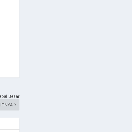
apal Besar
UTNYA