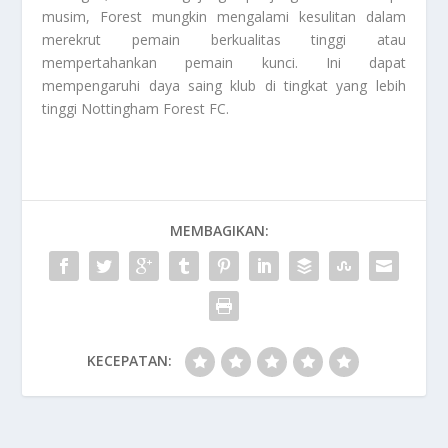
musim, Forest mungkin mengalami kesulitan dalam
merekrut pemain berkualitas tinggi atau
mempertahankan pemain kunci. Ini dapat
mempengaruhi daya saing klub di tingkat yang lebih
tinggi
Nottingham Forest FC
.
MEMBAGIKAN:
KECEPATAN: