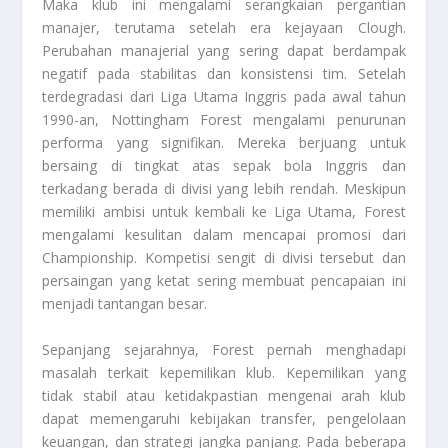
Maka klub ini mengalami serangkaian pergantian
manajer, terutama setelah era kejayaan Clough.
Perubahan manajerial yang sering dapat berdampak
negatif pada stabilitas dan konsistensi tim. Setelah
terdegradasi dari Liga Utama Inggris pada awal tahun
1990-an, Nottingham Forest mengalami penurunan
performa yang signifikan. Mereka berjuang untuk
bersaing di tingkat atas sepak bola Inggris dan
terkadang berada di divisi yang lebih rendah. Meskipun
memiliki ambisi untuk kembali ke Liga Utama, Forest
mengalami kesulitan dalam mencapai promosi dari
Championship. Kompetisi sengit di divisi tersebut dan
persaingan yang ketat sering membuat pencapaian ini
menjadi tantangan besar.
Sepanjang sejarahnya, Forest pernah menghadapi
masalah terkait kepemilikan klub. Kepemilikan yang
tidak stabil atau ketidakpastian mengenai arah klub
dapat memengaruhi kebijakan transfer, pengelolaan
keuangan, dan strategi jangka panjang. Pada beberapa