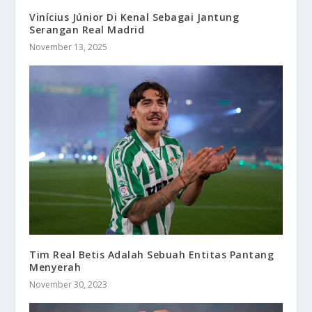
Vinícius Júnior Di Kenal Sebagai Jantung
Serangan Real Madrid
November 13, 2025
Tim Real Betis Adalah Sebuah Entitas Pantang
Menyerah
November 30, 2023