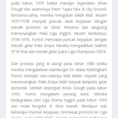
pada tahun 1975 ketika manajer legendaris Brian
Clough dan asistennya Peter Taylor tiba di City Ground.
Bersama-sama, mereka mengubah takdir klub. Musim
1977-1978 menjadi puncak awal kejayaan dengan
meraih promosi ke Divisi Pertama dan langsung
memenangkan Piala Liga Inggris. Musim berikutnya,
1978-1979, Forest mencapai puncak kejayaan dengan
meraih gelar Piala Eropa. Mereka mengalahkan Malmö
FF di final dan meraih gelar juara Liga Champions UEFA.
Dan prestasi yang di ulangi pada tahun 1980 ketika
mereka mengalahkan Hamburger SV. Maka Nottingham
Forest menjadi satu-satunya klub dalam sejarah yang
memenangkan Piala Eropa lebih banyak daripada gelar
domestik. Setelah kepergian Brian Clough pada tahun
1993, Forest mengalami pasang surut. Mereka
terdegradasi dari Liga Utama Inggris pada tahun 1993
dan mulai bergelut di divisi bawah. Meskipun ada
beberapa momen kejayaan, termasuk promosi ke Liga