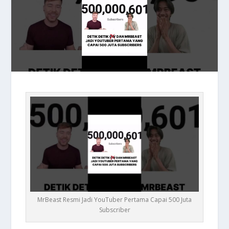
MrBeast Resmi Jadi YouTuber Pertama Capai 500 Juta
Subscriber