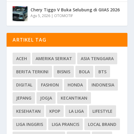
Chery Tiggo V Buka Selubung di GIIAS 2026
Agu 5, 2026
|
OTOMOTIF
ARTIKEL TAG
ACEH
AMERIKA SERIKAT
ASIA TENGGARA
BERITA TERKINI
BISNIS
BOLA
BTS
DIGITAL
FASHION
HONDA
INDONESIA
JEPANG
JOGJA
KECANTIKAN
KESEHATAN
KPOP
LA LIGA
LIFESTYLE
LIGA INGGRIS
LIGA PRANCIS
LOCAL BRAND