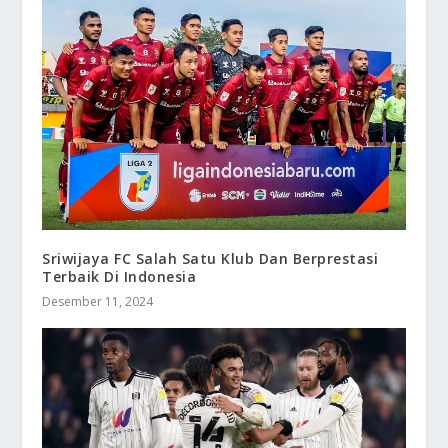
Sriwijaya FC Salah Satu Klub Dan Berprestasi
Terbaik Di Indonesia
Desember 11, 2024