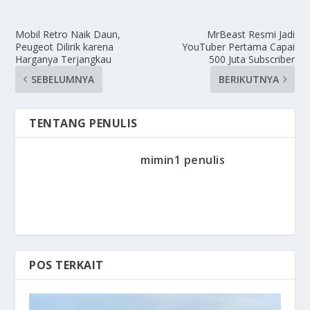
Mobil Retro Naik Daun,
MrBeast Resmi Jadi
Peugeot Dilirik karena
YouTuber Pertama Capai
Harganya Terjangkau
500 Juta Subscriber
SEBELUMNYA
BERIKUTNYA
TENTANG PENULIS
mimin1 penulis
POS TERKAIT