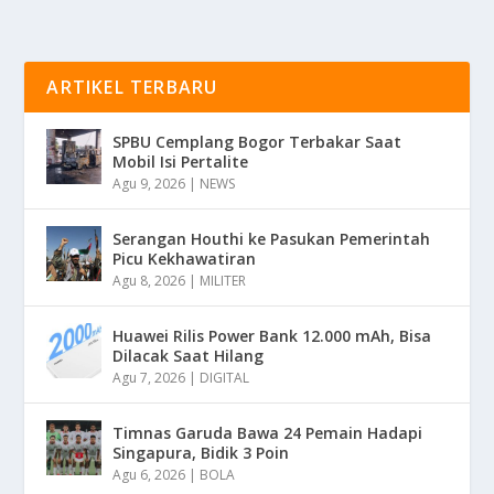
ARTIKEL TERBARU
SPBU Cemplang Bogor Terbakar Saat
Mobil Isi Pertalite
Agu 9, 2026
|
NEWS
Serangan Houthi ke Pasukan Pemerintah
Picu Kekhawatiran
Agu 8, 2026
|
MILITER
Huawei Rilis Power Bank 12.000 mAh, Bisa
Dilacak Saat Hilang
Agu 7, 2026
|
DIGITAL
Timnas Garuda Bawa 24 Pemain Hadapi
Singapura, Bidik 3 Poin
Agu 6, 2026
|
BOLA