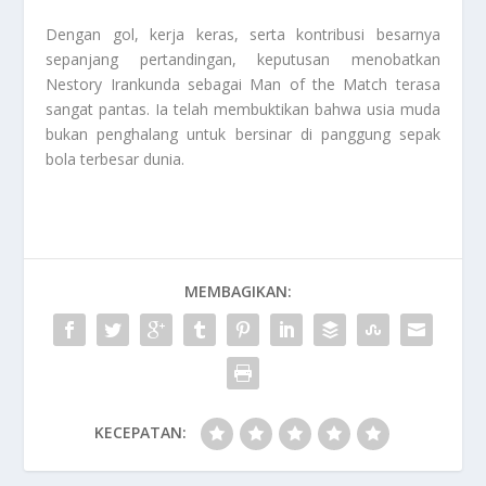
Dengan gol, kerja keras, serta kontribusi besarnya
sepanjang pertandingan, keputusan menobatkan
Nestory Irankunda sebagai Man of the Match terasa
sangat pantas. Ia telah membuktikan bahwa usia muda
bukan penghalang untuk bersinar di panggung sepak
bola terbesar dunia.
MEMBAGIKAN:
KECEPATAN: