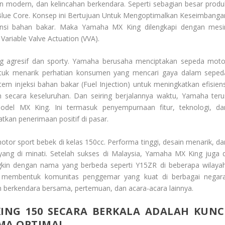
in modern, dan kelincahan berkendara. Seperti sebagian besar produ
ue Core. Konsep ini
Bertujuan Untuk Mengoptimalkan Keseimbanga
ensi bahan bakar. Maka Yamaha MX King dilengkapi dengan mesi
ariable Valve Actuation (VVA).
ng agresif dan sporty. Yamaha berusaha menciptakan sepeda moto
untuk menarik perhatian konsumen yang mencari gaya dalam seped
 injeksi bahan bakar (Fuel Injection) untuk meningkatkan efisiens
 secara keseluruhan. Dan seiring berjalannya waktu, Yamaha teru
el MX King. Ini termasuk penyempurnaan fitur, teknologi, da
kan penerimaan positif di pasar.
or sport bebek di kelas 150cc. Performa tinggi, desain menarik, da
yang di minati. Setelah sukses di Malaysia, Yamaha MX King juga d
gkin dengan nama yang berbeda seperti Y15ZR di beberapa wilayah
g membentuk komunitas penggemar yang kuat di berbagai negara
an berkendara bersama, pertemuan, dan acara-acara lainnya.
ING
150 SECARA BERKALA ADALAH KUNC
MA OPTIMAL