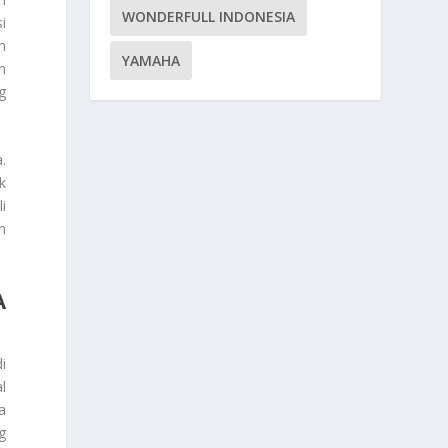
WONDERFULL INDONESIA
i
n
YAMAHA
n
g
.
k
i
n
A
i
l
a
g