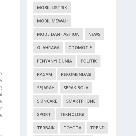
MOBIL LISTRIK
MOBIL MEWAH
MODE DAN FASHION
NEWS
OLAHRAGA
OTOMOTIF
PENYANYI DUNIA
POLITIK
h
RAGAM
REKOMENDASI
a
g
SEJARAH
SEPAK BOLA
l
SKINCARE
SMARTPHONE
a
r
SPORT
TEKNOLOGI
a
TERBAIK
TOYOTA
TREND
n