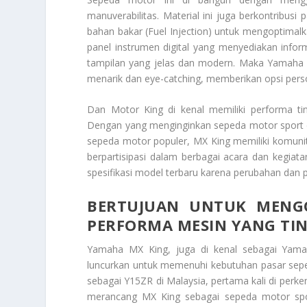
manuverabilitas. Material ini juga berkontribus
bahan bakar (Fuel Injection) untuk mengoptimal
panel instrumen digital yang menyediakan infor
tampilan yang jelas dan modern. Maka Yamaha 
menarik dan eye-catching, memberikan opsi pers
Dan
Motor King
di kenal memiliki performa ti
Dengan yang menginginkan sepeda motor sport d
sepeda motor populer, MX King memiliki komunita
berpartisipasi dalam berbagai acara dan kegiata
spesifikasi model terbaru karena perubahan dan p
BERTUJUAN UNTUK MENG
PERFORMA MESIN YANG TI
Yamaha MX King, juga di kenal sebagai Yam
luncurkan untuk memenuhi kebutuhan pasar sepe
sebagai Y15ZR di Malaysia, pertama kali di per
merancang MX King sebagai sepeda motor spo