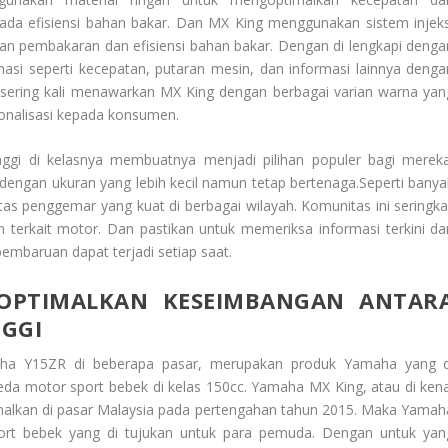
i pada efisiensi bahan bakar. Dan MX King menggunakan sistem injeks
kan pembakaran dan efisiensi bahan bakar. Dengan di lengkapi denga
masi seperti kecepatan, putaran mesin, dan informasi lainnya denga
sering kali menawarkan MX King dengan berbagai varian warna yan
onalisasi kepada konsumen.
nggi di kelasnya membuatnya menjadi pilihan populer bagi mereka
engan ukuran yang lebih kecil namun tetap bertenaga.Seperti banya
s penggemar yang kuat di berbagai wilayah. Komunitas ini seringkal
n terkait motor. Dan pastikan untuk memeriksa informasi terkini da
embaruan dapat terjadi setiap saat.
OPTIMALKAN KESEIMBANGAN ANTAR
NGGI
aha Y15ZR di beberapa pasar, merupakan produk Yamaha yang d
da motor sport bebek di kelas 150cc. Yamaha MX King, atau di kena
kenalkan di pasar Malaysia pada pertengahan tahun 2015. Maka Yamah
rt bebek yang di tujukan untuk para pemuda. Dengan untuk yan