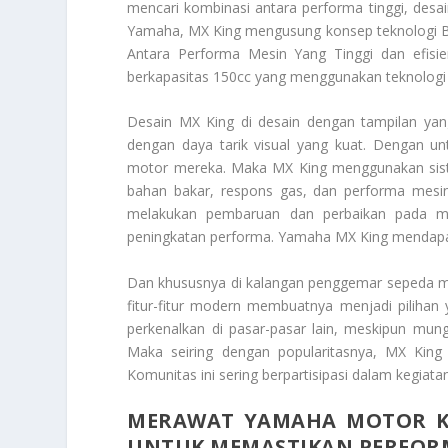
mencari kombinasi antara performa tinggi, desa
Yamaha, MX King mengusung konsep teknologi Bl
Antara Performa Mesin Yang Tinggi
dan efisi
berkapasitas 150cc yang menggunakan teknologi V
Desain MX King di desain dengan tampilan ya
dengan daya tarik visual yang kuat. Dengan 
motor mereka. Maka MX King menggunakan sistem
bahan bakar, respons gas, dan performa mesin
melakukan pembaruan dan perbaikan pada mod
peningkatan performa. Yamaha MX King mendapat
Dan khususnya di kalangan penggemar sepeda mot
fitur-fitur modern membuatnya menjadi pilihan 
perkenalkan di pasar-pasar lain, meskipun mun
Maka seiring dengan popularitasnya, MX Kin
Komunitas ini sering berpartisipasi dalam kegiat
MERAWAT YAMAHA
MOTOR K
UNTUK MEMASTIKAN PERFOR