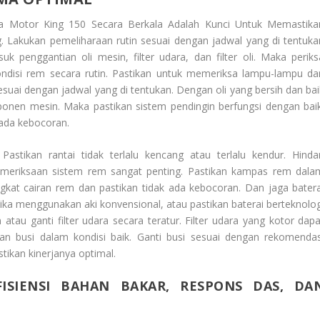
 Motor King 150 Secara Berkala Adalah Kunci Untuk Memastika
 Lakukan pemeliharaan rutin sesuai dengan jadwal yang di tentuka
 penggantian oli mesin, filter udara, dan filter oli. Maka periks
ndisi rem secara rutin. Pastikan untuk memeriksa lampu-lampu da
 sesuai dengan jadwal yang di tentukan. Dengan oli yang bersih dan bai
en mesin. Maka pastikan sistem pendingin berfungsi dengan baik
k ada kebocoran.
Pastikan rantai tidak terlalu kencang atau terlalu kendur. Hindar
meriksaan sistem rem sangat penting. Pastikan kampas rem dala
tingkat cairan rem dan pastikan tidak ada kebocoran. Dan jaga batera
ki jika menggunakan aki konvensional, atau pastikan baterai berteknolo
tau ganti filter udara secara teratur. Filter udara yang kotor dapa
n busi dalam kondisi baik. Ganti busi sesuai dengan rekomendas
ikan kinerjanya optimal.
SIENSI BAHAN BAKAR, RESPONS DAS, DA