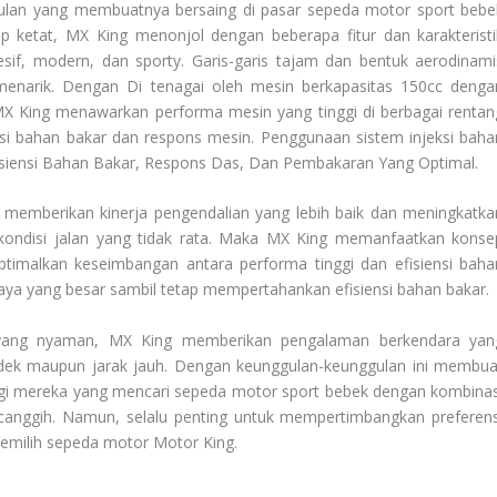
ulan yang membuatnya bersaing di pasar sepeda motor sport bebe
p ketat, MX King menonjol dengan beberapa fitur dan karakteristi
sif, modern, dan sporty. Garis-garis tajam dan bentuk aerodinami
narik. Dengan Di tenagai oleh mesin berkapasitas 150cc denga
 MX King menawarkan performa mesin yang tinggi di berbagai rentan
i bahan bakar dan respons mesin. Penggunaan sistem injeksi baha
siensi Bahan Bakar, Respons Das, Dan Pembakaran Yang Optimal
.
memberikan kinerja pengendalian yang lebih baik dan meningkatka
n kondisi jalan yang tidak rata. Maka MX King memanfaatkan konse
timalkan keseimbangan antara performa tinggi dan efisiensi baha
ya yang besar sambil tetap mempertahankan efisiensi bahan bakar.
 yang nyaman, MX King memberikan pengalaman berkendara yan
ndek maupun jarak jauh. Dengan keunggulan-keunggulan ini membua
gi mereka yang mencari sepeda motor sport bebek dengan kombinas
i canggih. Namun, selalu penting untuk mempertimbangkan preferens
 memilih sepeda motor
Motor King
.