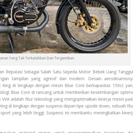
alanan Yang Tak Terkalahkan Dan Tergantikan
n Reputasi Sebagai Salah Satu Sepeda Motor Bebek Uang Tanggu
gan tampilan yang agresif dan modern. Desain aerodinamisny
King di lengkapi dengan mesin Blue Core berkapasitas 150cc yan
nologi Blue Core di rancang untuk memberikan keseimbangan optima
a VVA adalah fitur teknologi yang mengoptimalkan kinerja mesin pad
King
di lengkapi dengan suspensi depan tipe upside down, sebuah fitu
rt yang lebih tinggi. Suspensi ini membantu meningkatkan kinerj
unakan material ringan untuk mengoptimalkan kecepatan da