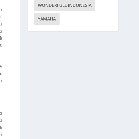
WONDERFULL INDONESIA
n
t
YAMAHA
a
a
i
s
e
.
n
i
i
i
a