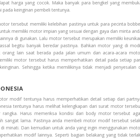
dapat harga yang cocok. Maka banyak para bengkel yang membuk
i pada keinginan pembeli tentunya.
otor tersebut memiliki kelebihan pastinya untuk para pecinta bobbe
sa untuk memiliki motor impian yang sesuai dengan gaya dan minta and
lainnya di gunakan. Lalu motor tersebut merupakan memiliki keunika
assal begitu banyak beredar pastinya. Bahkan motor yang di modi
ak orang lain saat berada pada jalan umum dan acara-acara moto
emiliki motor tersebut harus memperhatikan detail pada setiap par
einginan. Sehingga ketika memilikinya tidak menjadi penyesalan d
DONESIA
tor modif tentunya harus memperhatikan detail setiap dari partny
onesia
tentunya harus melihat kelengkapan dari surat motor tersebu
angka. Harus memeriksa kondisi dari body motor tersebut aga
ah sangat lama. Pastinya anda membeli motor modif tersebut selal
ya di minati. Dan kemudian untuk anda yang ingin menggunakan moto
erhatikan modif lainnya. Seperti bagian belakang yang tidak terlal