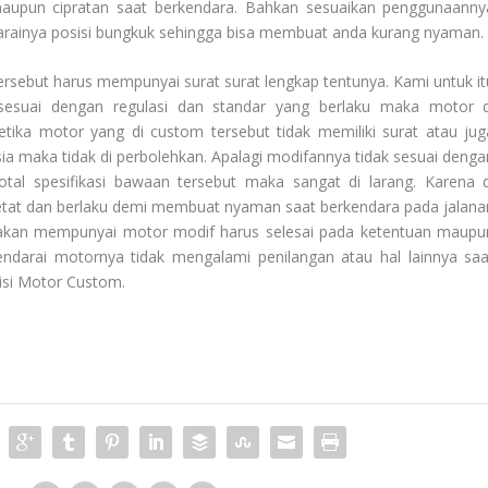
 maupun cipratan saat berkendara. Bahkan sesuaikan penggunaanny
ainya posisi bungkuk sehingga bisa membuat anda kurang nyaman
ersebut harus mempunyai surat surat lengkap tentunya. Kami untuk it
sesuai dengan regulasi dan standar yang berlaku maka motor d
ka motor yang di custom tersebut tidak memiliki surat atau jug
sia maka tidak di perbolehkan. Apalagi modifannya tidak sesuai denga
al spesifikasi bawaan tersebut maka sangat di larang. Karena d
 ketat dan berlaku demi membuat nyaman saat berkendara pada jalana
kan mempunyai motor modif harus selesai pada ketentuan maupu
endarai motornya tidak mengalami penilangan atau hal lainnya saa
isi
Motor Custom
.