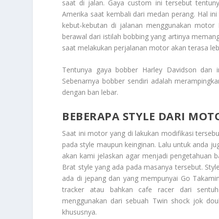
saat di jalan. Gaya custom ini tersebut tentu
Amerika saat kembali dari medan perang. Hal in
kebut-kebutan di jalanan menggunakan motor 
berawal dari istilah bobbing yang artinya meman
saat melakukan perjalanan motor akan terasa le
Tentunya gaya bobber Harley Davidson dan in
Sebenarnya bobber sendiri adalah merampingk
dengan ban lebar.
BEBERAPA STYLE DARI MOT
Saat ini motor yang di lakukan modifikasi ter
pada style maupun keinginan. Lalu untuk anda ju
akan kami jelaskan agar menjadi pengetahuan b
Brat style yang ada pada masanya tersebut. Styl
ada di jepang dan yang mempunyai Go Takamine
tracker atau bahkan cafe racer dari sentuh
menggunakan dari sebuah Twin shock jok double
khususnya.