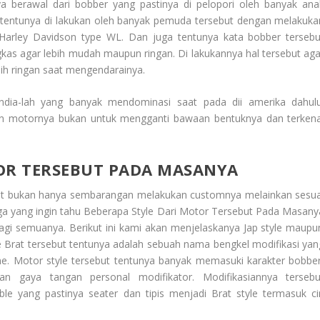
nya berawal dari bobber yang pastinya di pelopori oleh banyak ana
i tentunya di lakukan oleh banyak pemuda tersebut dengan melakuka
Harley Davidson type WL. Dan juga tentunya kata bobber tersebu
gkas agar lebih mudah maupun ringan. Di lakukannya hal tersebut aga
bih ringan saat mengendarainya.
dia-lah yang banyak mendominasi saat pada dii amerika dahulu
an motornya bukan untuk mengganti bawaan bentuknya dan terkena
OR TERSEBUT PADA MASANYA
sebut bukan hanya sembarangan melakukan customnya melainkan sesua
ga yang ingin tahu Beberapa Style
Dari Motor Tersebut Pada Masany
agi semuanya. Berikut ini kami akan menjelaskanya Jap style maupu
e Brat tersebut tentunya adalah sebuah nama bengkel modifikasi yan
. Motor style tersebut tentunya banyak memasuki karakter bobber
an gaya tangan personal modifikator. Modifikasiannya tersebu
 yang pastinya seater dan tipis menjadi Brat style termasuk cir