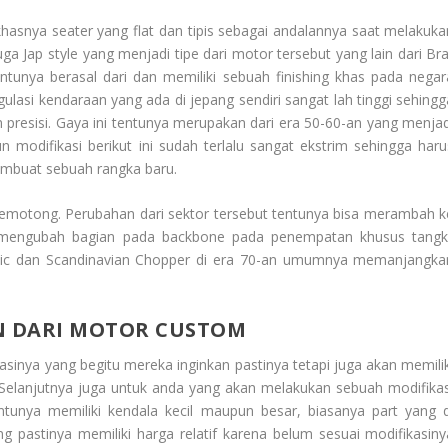
khasnya seater yang flat dan tipis sebagai andalannya saat melakuka
ga Jap style yang menjadi tipe dari motor tersebut yang lain dari Bra
 tentunya berasal dari dan memiliki sebuah finishing khas pada negar
gulasi kendaraan yang ada di jepang sendiri sangat lah tinggi sehingg
 presisi. Gaya ini tentunya merupakan dari era 50-60-an yang menjad
 modifikasi berikut ini sudah terlalu sangat ekstrim sehingga haru
embuat sebuah rangka baru.
 memotong. Perubahan dari sektor tersebut tentunya bisa merambah k
mengubah bagian pada backbone pada penempatan khusus tangki
elic dan Scandinavian Chopper di era 70-an umumnya memanjangka
N DARI MOTOR CUSTOM
sinya yang begitu mereka inginkan pastinya tetapi juga akan memilik
 Selanjutnya juga untuk anda yang akan melakukan sebuah modifikas
ntunya memiliki kendala kecil maupun besar, biasanya part yang d
g pastinya memiliki harga relatif karena belum sesuai modifikasiny