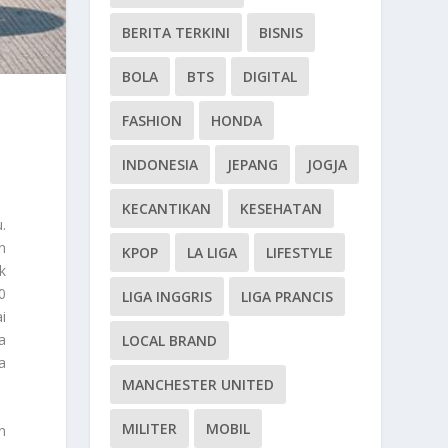
BERITA TERKINI
BISNIS
BOLA
BTS
DIGITAL
FASHION
HONDA
INDONESIA
JEPANG
JOGJA
KECANTIKAN
KESEHATAN
.
n
KPOP
LA LIGA
LIFESTYLE
k
0
LIGA INGGRIS
LIGA PRANCIS
i
a
LOCAL BRAND
a
MANCHESTER UNITED
MILITER
MOBIL
n