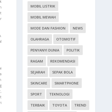
k
MOBIL LISTRIK
n
t
MOBIL MEWAH
r
MODE DAN FASHION
NEWS
.
OLAHRAGA
OTOMOTIF
l
PENYANYI DUNIA
POLITIK
RAGAM
REKOMENDASI
i
SEJARAH
SEPAK BOLA
a
n
SKINCARE
SMARTPHONE
g
,
SPORT
TEKNOLOGI
t
i
TERBAIK
TOYOTA
TREND