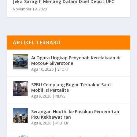
Jeka Saragih Menang Dalam Duel Debut UFC
November 19, 2023
ARTIKEL TERBARU
Ai Ogura Ungkap Penyebab Kecelakaan di
MotoGP Silverstone
Agu 10, 2026
|
SPORT
SPBU Cemplang Bogor Terbakar Saat
Mobil Isi Pertalite
Agu 9, 2026
|
NEWS
Serangan Houthi ke Pasukan Pemerintah
Picu Kekhawatiran
Agu 8, 2026
|
MILITER