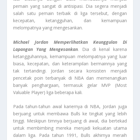
pemain yang sangat di antisipasi. Dia segera menjadi
salah satu pemain terbaik di liga tersebut, dengan
kecepatan, ketangguhan, dan kemampuan
melompatnya yang mengesankan.
Michael Jordan Memperlihatkan Keunggulan Di
Lapangan Yang Mengesankan
. Dia di kenal karena
ketangguhannya, kemampuan melompatnya yang luar
biasa, kecepatan, dan keterampilan bermainnya yang
tak tertandingi. Jordan secara konsisten menjadi
pencetak poin terbanyak di NBA dan memenangkan
banyak penghargaan, termasuk gelar MVP (Most
Valuable Player) liga beberapa kali.
Pada tahun-tahun awal kariernya di NBA, Jordan juga
berjuang untuk membawa Bulls ke tingkat yang lebih
tinggi. Meskipun timnya berjuang di awal, dia bertekad
untuk membimbing mereka menjadi kekuatan utama
dalam liga. Pada tahun 1991, Bulls akhirnya meraih