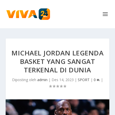
MICHAEL JORDAN LEGENDA
BASKET YANG SANGAT
TERKENAL DI DUNIA
Diposting oleh
admin
|
Des 14, 2023
|
SPORT
|
0
|