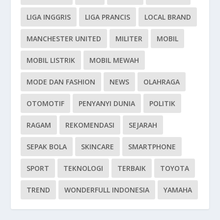
LIGA INGGRIS
LIGA PRANCIS
LOCAL BRAND
MANCHESTER UNITED
MILITER
MOBIL
MOBIL LISTRIK
MOBIL MEWAH
MODE DAN FASHION
NEWS
OLAHRAGA
OTOMOTIF
PENYANYI DUNIA
POLITIK
RAGAM
REKOMENDASI
SEJARAH
SEPAK BOLA
SKINCARE
SMARTPHONE
SPORT
TEKNOLOGI
TERBAIK
TOYOTA
TREND
WONDERFULL INDONESIA
YAMAHA