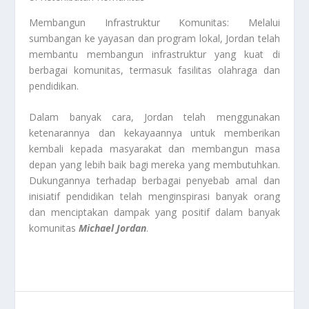
Membangun Infrastruktur Komunitas: Melalui
sumbangan ke yayasan dan program lokal, Jordan telah
membantu membangun infrastruktur yang kuat di
berbagai komunitas, termasuk fasilitas olahraga dan
pendidikan.
Dalam banyak cara, Jordan telah menggunakan
ketenarannya dan kekayaannya untuk memberikan
kembali kepada masyarakat dan membangun masa
depan yang lebih baik bagi mereka yang membutuhkan.
Dukungannya terhadap berbagai penyebab amal dan
inisiatif pendidikan telah menginspirasi banyak orang
dan menciptakan dampak yang positif dalam banyak
komunitas
Michael Jordan
.