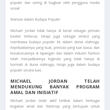
populer dan sering di bagikan oleh pengguna media
sosial.
Warisan dalam Budaya Populer
Michael Jordan tidak hanya di kenal sebagai pemain
basket terbesar, tetapi juga sebagai simbol yang
membawa budaya populer ke dalam dunia olahraga.
Kepribadiannya yang kuat, prestasi yang luar biasa, dan
kesuksesannya di lapangan dan dalam industri fashion
telah menjadikannya legenda yang tidak hanya di
hormati di dunia olahraga, tetapi juga dalam budaya
populer secara luas.
MICHAEL JORDAN TELAH
MENDUKUNG BANYAK PROGRAM
AMAL DAN INISIATIF
Michael Jordan telah aktif terlibat dalam berbagai
kegiatan amal dan filantropi yang bertujuan untuk