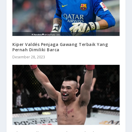
Kiper Valdés Penjaga Gawang Terbaik Yang
Pernah Dimiliki Barca
Desember 28, 2023