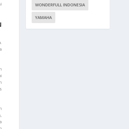
i
WONDERFULL INDONESIA
YAMAHA
N
.
a
n
i
n
s
h
,
a
n