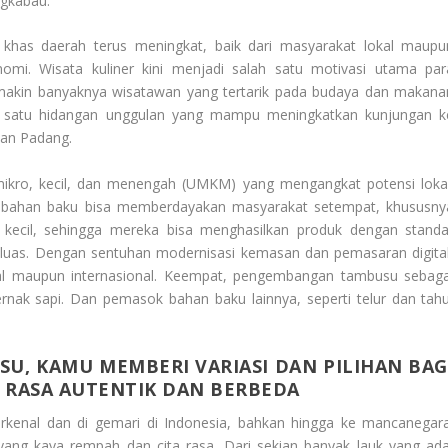
ngkabau.
l khas daerah terus meningkat, baik dari masyarakat lokal maupu
nomi. Wisata kuliner kini menjadi salah satu motivasi utama par
makin banyaknya wisatawan yang tertarik pada budaya dan makana
ah satu hidangan unggulan yang mampu meningkatkan kunjungan k
 dan Padang.
ikro, kecil, dan menengah (UMKM) yang mengangkat potensi lokal
 bahan baku bisa memberdayakan masyarakat setempat, khususny
 kecil, sehingga mereka bisa menghasilkan produk dengan standa
h luas. Dengan sentuhan modernisasi kemasan dan pemasaran digital
l maupun internasional. Keempat, pengembangan tambusu sebaga
rnak sapi. Dan pemasok bahan baku lainnya, seperti telur dan tahu
, KAMU MEMBERI VARIASI DAN PILIHAN BAG
 RASA AUTENTIK DAN BERBEDA
terkenal dan di gemari di Indonesia, bahkan hingga ke mancanegara
yang kaya rempah dan cita rasa. Dari sekian banyak lauk yang ada