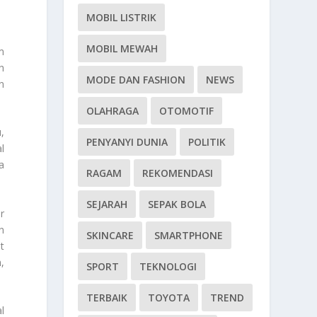
MOBIL LISTRIK
MOBIL MEWAH
m
h
MODE DAN FASHION
NEWS
n
OLAHRAGA
OTOMOTIF
,
PENYANYI DUNIA
POLITIK
l
a
RAGAM
REKOMENDASI
SEJARAH
SEPAK BOLA
r
n
SKINCARE
SMARTPHONE
t
,
SPORT
TEKNOLOGI
TERBAIK
TOYOTA
TREND
l