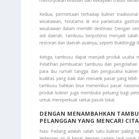
menonjolkan keaslian dan kekayaan tradisi Mina
Kedua, permintaan terhadap kuliner tradisiona
wisatawan, terutama di era pariwisata gastro
wisatawan dalam memilih destinasi. Dengan se
asli daerah, tambusu berpotensi menjadi sal
restoran dan daerah asalnya, seperti Bukittinggi
Ketiga, tambusu dapat menjadi produk usaha m
Pelatihan pembuatan tambusu dan pengolahan
para ibu rumah tangga dan pengusaha kuliner
kualitas yang baik dan menarik pasar yang lebi
tambusu bahkan bisa menembus pasar nasiona
produk kuliner juga membuka peluang bagi pete
untuk memperkuat rantai pasok lokal.
DENGAN MENAMBAHKAN TAMBUSU
PELANGGAN YANG MENCARI CITA
Nasi Padang adalah salah satu kuliner paling 
Hidangan ini di kenal dengan ragam lauk pauk 