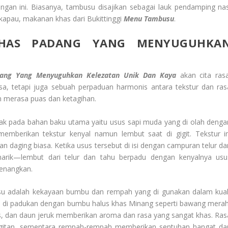
an ini. Biasanya, tambusu disajikan sebagai lauk pendamping nas
 kapau, makanan khas dari Bukittinggi
Menu Tambusu
.
KHAS PADANG YANG MENYUGUHKA
dang Yang Menyuguhkan Kelezatan Unik Dan Kaya
akan cita rasa
a, tetapi juga sebuah perpaduan harmonis antara tekstur dan ras
n merasa puas dan ketagihan.
tak pada bahan baku utama yaitu usus sapi muda yang di olah denga
memberikan tekstur kenyal namun lembut saat di gigit. Tekstur in
 daging biasa. Ketika usus tersebut di isi dengan campuran telur da
arik—lembut dari telur dan tahu berpadu dengan kenyalnya usu
yenangkan.
busu adalah kekayaan bumbu dan rempah yang di gunakan dalam kua
an di padukan dengan bumbu halus khas Minang seperti bawang merah
as, dan daun jeruk memberikan aroma dan rasa yang sangat khas. Ras
gigitan, sementara rempah-rempah memberikan sentuhan hangat da