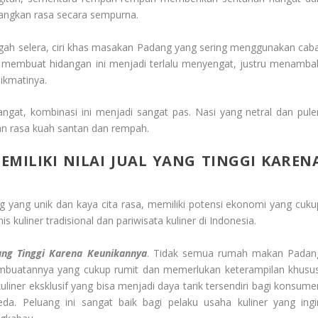
angkan rasa secara sempurna.
ah selera, ciri khas masakan Padang yang sering menggunakan caba
 membuat hidangan ini menjadi terlalu menyengat, justru menamba
ikmatinya.
ngat, kombinasi ini menjadi sangat pas. Nasi yang netral dan pule
 rasa kuah santan dan rempah.
MILIKI NILAI JUAL YANG TINGGI KAREN
g yang unik dan kaya cita rasa, memiliki potensi ekonomi yang cuku
kuliner tradisional dan pariwisata kuliner di Indonesia.
ang Tinggi Karena Keunikannya
. Tidak semua rumah makan Padan
mbuatannya yang cukup rumit dan memerlukan keterampilan khusus
liner eksklusif yang bisa menjadi daya tarik tersendiri bagi konsume
. Peluang ini sangat baik bagi pelaku usaha kuliner yang ingi