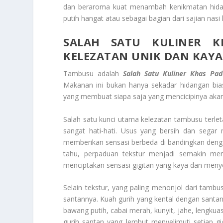
dan beraroma kuat menambah kenikmatan hidang
putih hangat atau sebagai bagian dari sajian nasi
SALAH SATU KULINER 
KELEZATAN UNIK DAN KAYA
Tambusu adalah
Salah Satu Kuliner Khas Pa
Makanan ini bukan hanya sekadar hidangan bias
yang membuat siapa saja yang mencicipinya aka
Salah satu kunci utama kelezatan tambusu terle
sangat hati-hati. Usus yang bersih dan segar 
memberikan sensasi berbeda di bandingkan dengan
tahu, perpaduan tekstur menjadi semakin men
menciptakan sensasi gigitan yang kaya dan men
Selain tekstur, yang paling menonjol dari tam
santannya. Kuah gurih yang kental dengan sant
bawang putih, cabai merah, kunyit, jahe, lengku
gurih santan yang lembut menyelimuti setiap 