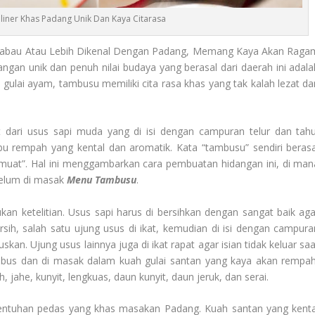
iner Khas Padang Unik Dan Kaya Citarasa
kabau Atau Lebih Dikenal Dengan Padang, Memang Kaya Akan Raga
gan unik dan penuh nilai budaya yang berasal dari daerah ini adala
gulai ayam, tambusu memiliki cita rasa khas yang tak kalah lezat da
dari usus sapi muda yang di isi dengan campuran telur dan tahu
 rempah yang kental dan aromatik. Kata “tambusu” sendiri berasa
di muat”. Hal ini menggambarkan cara pembuatan hidangan ini, di man
belum di masak
Menu Tambusu
.
n ketelitian. Usus sapi harus di bersihkan dengan sangat baik aga
sih, salah satu ujung usus di ikat, kemudian di isi dengan campura
kan. Ujung usus lainnya juga di ikat rapat agar isian tidak keluar saa
i rebus dan di masak dalam kuah gulai santan yang kaya akan rempah
jahe, kunyit, lengkuas, daun kunyit, daun jeruk, dan serai.
entuhan pedas yang khas masakan Padang. Kuah santan yang kenta