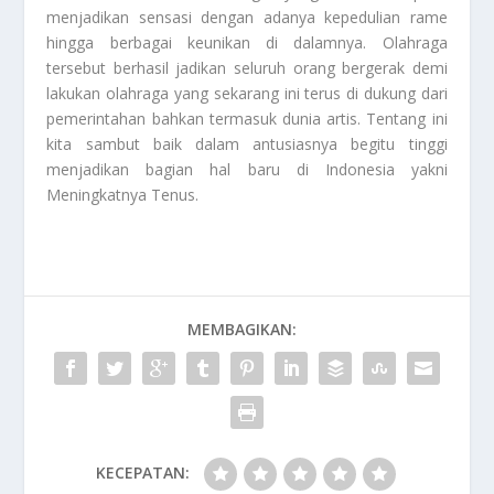
menjadikan sensasi dengan adanya kepedulian rame
hingga berbagai keunikan di dalamnya. Olahraga
tersebut berhasil jadikan seluruh orang bergerak demi
lakukan olahraga yang sekarang ini terus di dukung dari
pemerintahan bahkan termasuk dunia artis. Tentang ini
kita sambut baik dalam antusiasnya begitu tinggi
menjadikan bagian hal baru di Indonesia yakni
Meningkatnya Tenus
.
MEMBAGIKAN:
KECEPATAN: