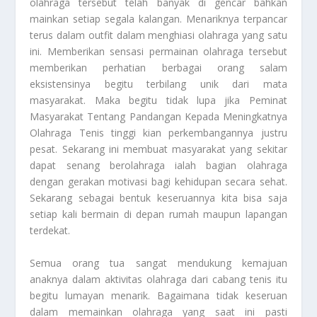
olahraga tersebut telah banyak di gencar bahkan
mainkan setiap segala kalangan. Menariknya terpancar
terus dalam outfit dalam menghiasi olahraga yang satu
ini. Memberikan sensasi permainan olahraga tersebut
memberikan perhatian berbagai orang salam
eksistensinya begitu terbilang unik dari mata
masyarakat. Maka begitu tidak lupa jika
Peminat
Masyarakat Tentang Pandangan Kepada Meningkatnya
Olahraga Tenis
tinggi kian perkembangannya justru
pesat. Sekarang ini membuat masyarakat yang sekitar
dapat senang berolahraga ialah bagian olahraga
dengan gerakan motivasi bagi kehidupan secara sehat.
Sekarang sebagai bentuk keseruannya kita bisa saja
setiap kali bermain di depan rumah maupun lapangan
terdekat.
Semua orang tua sangat mendukung kemajuan
anaknya dalam aktivitas olahraga dari cabang tenis itu
begitu lumayan menarik. Bagaimana tidak keseruan
dalam memainkan olahraga yang saat ini pasti