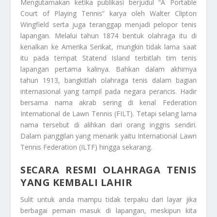
Mengutamakan ketika publikasi berjudul “A Portable
Court of Playing Tennis” karya oleh Walter Clipton
Wingfield serta juga teranggap menjadi pelopor tenis
lapangan. Melalui tahun 1874 bentuk olahraga itu di
kenalkan ke Amerika Serikat, mungkin tidak lama saat
itu pada tempat Statend Island terbitlah tim tenis
lapangan pertama kalinya. Bahkan dalam akhirnya
tahun 1913, bangkitlah olahraga tenis dalam bagian
internasional yang tampil pada negara perancis. Hadir
bersama nama akrab sering di kenal
Federation
International de Lawn Tennis
(FILT). Tetapi selang lama
nama tersebut di alihkan dari orang inggris sendiri.
Dalam panggilan yang menarik yaitu
International Lawn
Tennis Federation
(ILTF) hingga sekarang.
SECARA RESMI OLAHRAGA TENIS
YANG KEMBALI LAHIR
Sulit untuk anda mampu tidak terpaku dari layar jika
berbagai pemain masuk di lapangan, meskipun kita