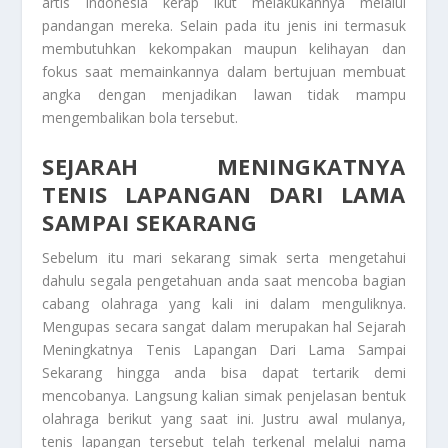
artis Indonesia kerap ikut melakukannya melalui
pandangan mereka. Selain pada itu jenis ini termasuk
membutuhkan kekompakan maupun kelihayan dan
fokus saat memainkannya dalam bertujuan membuat
angka dengan menjadikan lawan tidak mampu
mengembalikan bola tersebut.
SEJARAH MENINGKATNYA
TENIS LAPANGAN DARI LAMA
SAMPAI SEKARANG
Sebelum itu mari sekarang simak serta mengetahui
dahulu segala pengetahuan anda saat mencoba bagian
cabang olahraga yang kali ini dalam menguliknya.
Mengupas secara sangat dalam merupakan hal
Sejarah
Meningkatnya Tenis Lapangan Dari Lama Sampai
Sekarang
hingga anda bisa dapat tertarik demi
mencobanya. Langsung kalian simak penjelasan bentuk
olahraga berikut yang saat ini. Justru awal mulanya,
tenis lapangan tersebut telah terkenal melalui nama