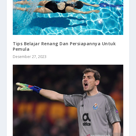
Tips Belajar Renang Dan Persiapannya Untuk
Pemula
Desember 27, 2023