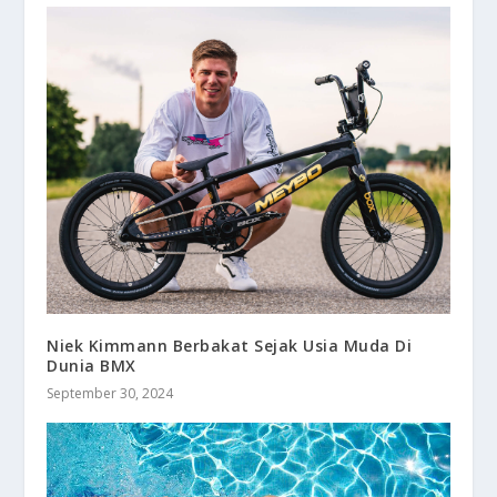
Niek Kimmann Berbakat Sejak Usia Muda Di
Dunia BMX
September 30, 2024