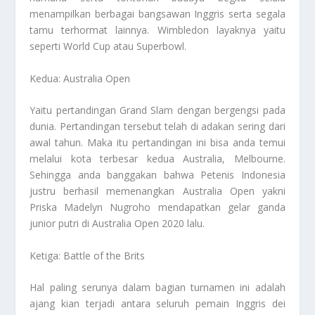
menampilkan berbagai bangsawan Inggris serta segala
tamu terhormat lainnya. Wimbledon layaknya yaitu
seperti World Cup atau Superbowl.
Kedua
: Australia Open
Yaitu pertandingan Grand Slam dengan bergengsi pada
dunia. Pertandingan tersebut telah di adakan sering dari
awal tahun. Maka itu pertandingan ini bisa anda temui
melalui kota terbesar kedua Australia, Melbourne.
Sehingga anda banggakan bahwa Petenis Indonesia
justru berhasil memenangkan Australia Open yakni
Priska Madelyn Nugroho mendapatkan gelar ganda
junior putri di Australia Open 2020 lalu.
Ketiga
: Battle of the Brits
Hal paling serunya dalam bagian turnamen ini adalah
ajang kian terjadi antara seluruh pemain Inggris dei