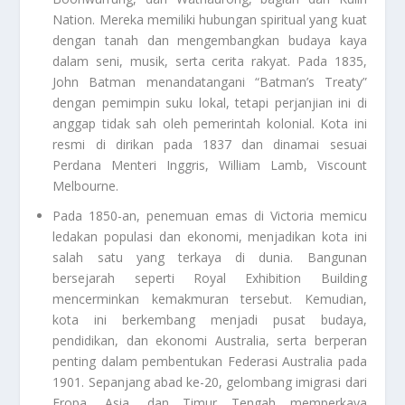
Nation. Mereka memiliki hubungan spiritual yang kuat
dengan tanah dan mengembangkan budaya kaya
dalam seni, musik, serta cerita rakyat. Pada 1835,
John Batman menandatangani “Batman’s Treaty”
dengan pemimpin suku lokal, tetapi perjanjian ini di
anggap tidak sah oleh pemerintah kolonial. Kota ini
resmi di dirikan pada 1837 dan dinamai sesuai
Perdana Menteri Inggris, William Lamb, Viscount
Melbourne.
Pada 1850-an, penemuan emas di Victoria memicu
ledakan populasi dan ekonomi, menjadikan kota ini
salah satu yang terkaya di dunia. Bangunan
bersejarah seperti Royal Exhibition Building
mencerminkan kemakmuran tersebut. Kemudian,
kota ini berkembang menjadi pusat budaya,
pendidikan, dan ekonomi Australia, serta berperan
penting dalam pembentukan Federasi Australia pada
1901. Sepanjang abad ke-20, gelombang imigrasi dari
Eropa, Asia, dan Timur Tengah memperkaya