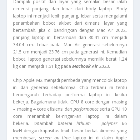
Dampak positif dari layar yang semakin besar ialah
dimensi panjang dan lebar dari body laptop. Body
laptop ini menjadi lebih panjang, lebar serta mengalami
penambahan bobot akibat dari dimensi layar yang
bertambah. Jika di bandingkan dengan Mac Air 2022,
panjang laptop ini bertambah dari 30.41 cm menjadi
34.04 cm. Lebar pada Mac Air generasi sebelumnya
21.5 cm menjadi 23.76 cm pada generasi ini. Kemudian
bobot, laptop generasi sebelumnya memiliki berat 1.24
kg dan menjadi 1.51 kg pada
Macbook Air
2023.
Chip Apple M2 menjadi pembeda yang mencolok laptop
ini dari generasi sebelumnya. Chip terbaru ini tentu
berpengaruh terhadap performa laptop ini ketika
bekerja. Bagaiamana tidak, CPU 8 core dengan masing
– masing 4 core efisiensi dan
performance
serta GPU 10
core menambah ke-ringan-an laptop ini dalam
bekerja. Ditambah baterai
lithium – polymer
66
kwH dengan kapasitas lebih besar berkat dimensi yang
membesar,
screen on time
laptop ini di claim Apple