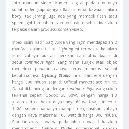
foto maupun video. Kamera digital pada umumnya
sudah di lengkapi dengan flash internal bawaan dalam
body, tak jarang juga ada yang membeli flash atau
speed light tambahan. Namun flash tersebut tidak akan
terpakai dalam produksi konten video.
Inbex disini hadir bagi Anda yang ingin mendapatkan 2
manfaat dalam 1 alat.
Lighting
ini termasuk kedalam
jenis cahaya buatan berkelanjutan atau biasa di
sebut
continious light.
Yang mana subjek atau objek
menerima paparan cahaya terus menerus sesuai
kebutuhannya.
Lighting Studio
ini di banderol dengan
harga 300 ribuan saja di Official marketplace online.
Dapat di bandingkan dengan
continious light
yang cukup
terkenal seperti Godox SL 60W, dengan harga 1,3
jutaan serta di bekali daya hanya 60 watt saja. Inbex IL
100A, seperti namanya mampu menghasilkan cahaya
dengan daya maksimal 100 watt di harga 300 ribuan.
Standar akurasi warna pada inbex dapat di katakan
mengimbangi
Lighting
Studio
professional dengan