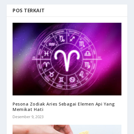
POS TERKAIT
Pesona Zodiak Aries Sebagai Elemen Api Yang
Memikat Hati
Desember 9, 2023