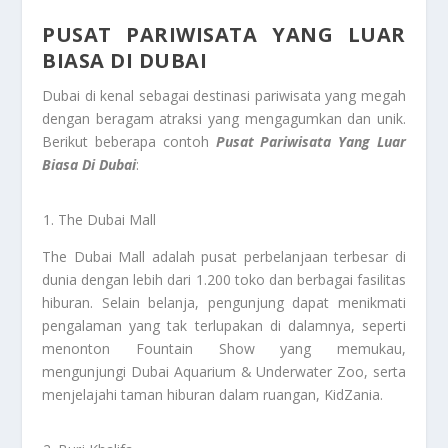
PUSAT PARIWISATA YANG LUAR
BIASA DI DUBAI
Dubai di kenal sebagai destinasi pariwisata yang megah
dengan beragam atraksi yang mengagumkan dan unik.
Berikut beberapa contoh
Pusat Pariwisata Yang Luar
Biasa Di Dubai
:
The Dubai Mall
The Dubai Mall adalah pusat perbelanjaan terbesar di
dunia dengan lebih dari 1.200 toko dan berbagai fasilitas
hiburan. Selain belanja, pengunjung dapat menikmati
pengalaman yang tak terlupakan di dalamnya, seperti
menonton Fountain Show yang memukau,
mengunjungi Dubai Aquarium & Underwater Zoo, serta
menjelajahi taman hiburan dalam ruangan, KidZania.