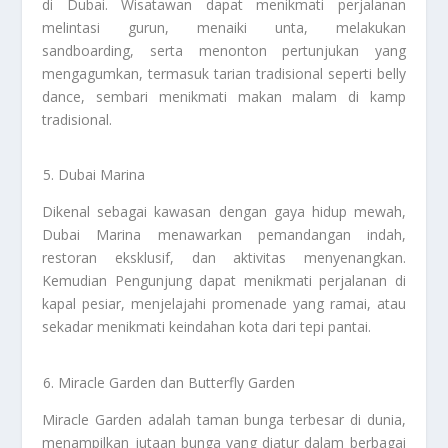
di Dubai. Wisatawan dapat menikmati perjalanan
melintasi gurun, menaiki unta, melakukan
sandboarding, serta menonton pertunjukan yang
mengagumkan, termasuk tarian tradisional seperti belly
dance, sembari menikmati makan malam di kamp
tradisional.
Dubai Marina
Dikenal sebagai kawasan dengan gaya hidup mewah,
Dubai Marina menawarkan pemandangan indah,
restoran eksklusif, dan aktivitas menyenangkan.
Kemudian Pengunjung dapat menikmati perjalanan di
kapal pesiar, menjelajahi promenade yang ramai, atau
sekadar menikmati keindahan kota dari tepi pantai.
Miracle Garden dan Butterfly Garden
Miracle Garden adalah taman bunga terbesar di dunia,
menampilkan jutaan bunga yang diatur dalam berbagai