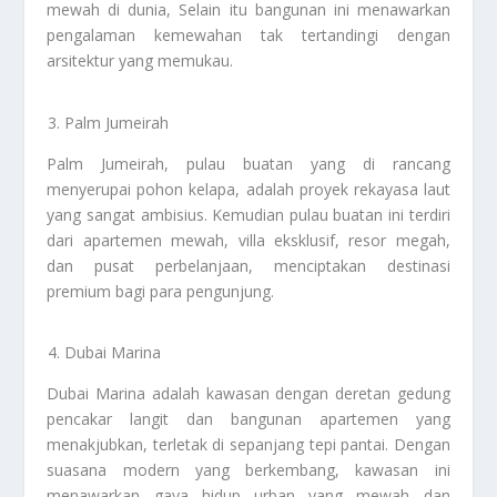
mewah di dunia, Selain itu bangunan ini menawarkan
pengalaman kemewahan tak tertandingi dengan
arsitektur yang memukau.
Palm Jumeirah
Palm Jumeirah, pulau buatan yang di rancang
menyerupai pohon kelapa, adalah proyek rekayasa laut
yang sangat ambisius. Kemudian pulau buatan ini terdiri
dari apartemen mewah, villa eksklusif, resor megah,
dan pusat perbelanjaan, menciptakan destinasi
premium bagi para pengunjung.
Dubai Marina
Dubai Marina adalah kawasan dengan deretan gedung
pencakar langit dan bangunan apartemen yang
menakjubkan, terletak di sepanjang tepi pantai. Dengan
suasana modern yang berkembang, kawasan ini
menawarkan gaya hidup urban yang mewah dan