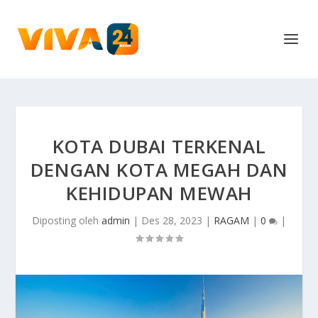
KOTA DUBAI TERKENAL
DENGAN KOTA MEGAH DAN
KEHIDUPAN MEWAH
Diposting oleh
admin
|
Des 28, 2023
|
RAGAM
|
0
|