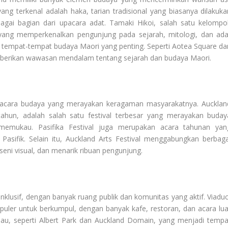
ng terkenal adalah haka, tarian tradisional yang biasanya dilakuka
agai bagian dari upacara adat. Tamaki Hikoi, salah satu kelompo
yang memperkenalkan pengunjung pada sejarah, mitologi, dan ada
iki tempat-tempat budaya Maori yang penting. Seperti Aotea Square da
erikan wawasan mendalam tentang sejarah dan budaya Maori.
an acara budaya yang merayakan keragaman masyarakatnya. Aucklan
 tahun, adalah salah satu festival terbesar yang merayakan buday
memukau. Pasifika Festival juga merupakan acara tahunan yan
asifik. Selain itu, Auckland Arts Festival menggabungkan berbaga
 seni visual, dan menarik ribuan pengunjung.
lusif, dengan banyak ruang publik dan komunitas yang aktif. Viaduc
uler untuk berkumpul, dengan banyak kafe, restoran, dan acara lua
ijau, seperti Albert Park dan Auckland Domain, yang menjadi tempa