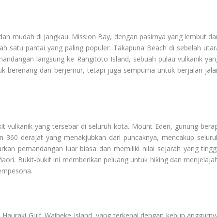
dan mudah di jangkau. Mission Bay, dengan pasirnya yang lembut da
h satu pantai yang paling populer. Takapuna Beach di sebelah utar
ndangan langsung ke Rangitoto Island, sebuah pulau vulkanik yan
tuk berenang dan berjemur, tetapi juga sempurna untuk berjalan-jala
it vulkanik yang tersebar di seluruh kota. Mount Eden, gunung berap
n 360 derajat yang menakjubkan dari puncaknya, mencakup seluru
kan pemandangan luar biasa dan memiliki nilai sejarah yang tinggi
ri. Bukit-bukit ini memberikan peluang untuk hiking dan menjelajah
mempesona.
i Hauraki Gulf. Waiheke Island, yang terkenal dengan kebun anggurny