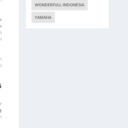
WONDERFULL INDONESIA
YAMAHA
i
a
n
n
n
i
G
r
g
n