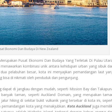
usat Ekonomi Dan Budaya Di New Zealand
 Merupakan Pusat Ekonomi Dan Budaya Yang Terletak Di Pulau Utara
and menawarkan kombinasi unik antara kehidupan urban yang sibuk da
 dua pelabuhan besar, kota ini menyajikan pemandangan laut yan
ng bisa di nikmati oleh penduduk dan pengunjung.
g dapat di jangkau dengan mudah, seperti Mission Bay dan Takapun
 oleh banyak taman, seperti Auckland Domain, yang merupakan tama
alur hiking di sekitar bukit vulkanik yang tersebar di kota ini, seper
an pemandangan kota yang menakjubkan.
Kota Auckland
juga memilik
lah satunya adalah Waiheke Island, terkenal dengan kebun anggur da