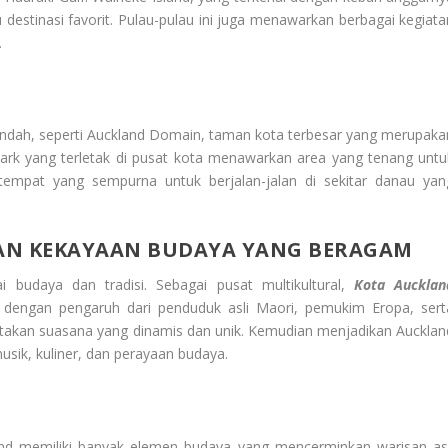
u destinasi favorit. Pulau-pulau ini juga menawarkan berbagai kegiata
.
 indah, seperti Auckland Domain, taman kota terbesar yang merupaka
rk yang terletak di pusat kota menawarkan area yang tenang untu
tempat yang sempurna untuk berjalan-jalan di sekitar danau yan
N KEKAYAAN BUDAYA YANG BERAGAM
 budaya dan tradisi. Sebagai pusat multikultural,
Kota Aucklan
, dengan pengaruh dari penduduk asli Maori, pemukim Eropa, sert
iptakan suasana yang dinamis dan unik. Kemudian menjadikan Aucklan
usik, kuliner, dan perayaan budaya.
nd memiliki banyak elemen budaya yang mencerminkan warisan asl