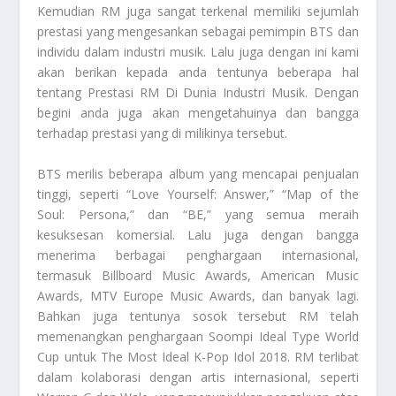
Kemudian RM juga sangat terkenal memiliki sejumlah
prestasi yang mengesankan sebagai pemimpin BTS dan
individu dalam industri musik. Lalu juga dengan ini kami
akan berikan kepada anda tentunya beberapa hal
tentang
Prestasi RM Di Dunia Industri Musik
. Dengan
begini anda juga akan mengetahuinya dan bangga
terhadap prestasi yang di milikinya tersebut.
BTS merilis beberapa album yang mencapai penjualan
tinggi, seperti “Love Yourself: Answer,” “Map of the
Soul: Persona,” dan “BE,” yang semua meraih
kesuksesan komersial. Lalu juga dengan bangga
menerima berbagai penghargaan internasional,
termasuk Billboard Music Awards, American Music
Awards, MTV Europe Music Awards, dan banyak lagi.
Bahkan juga tentunya sosok tersebut RM telah
memenangkan penghargaan Soompi Ideal Type World
Cup untuk The Most Ideal K-Pop Idol 2018. RM terlibat
dalam kolaborasi dengan artis internasional, seperti