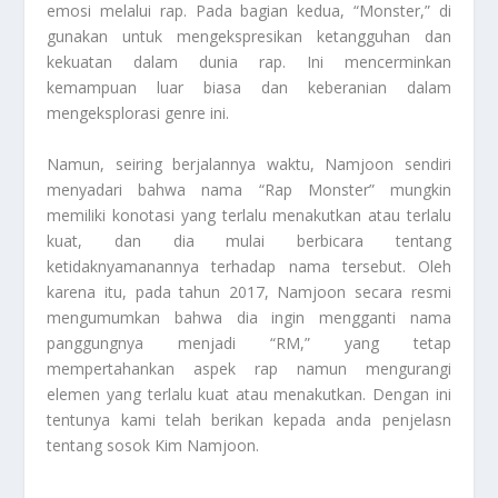
emosi melalui rap. Pada bagian kedua, “Monster,” di
gunakan untuk mengekspresikan ketangguhan dan
kekuatan dalam dunia rap. Ini mencerminkan
kemampuan luar biasa dan keberanian dalam
mengeksplorasi genre ini.
Namun, seiring berjalannya waktu, Namjoon sendiri
menyadari bahwa nama “Rap Monster” mungkin
memiliki konotasi yang terlalu menakutkan atau terlalu
kuat, dan dia mulai berbicara tentang
ketidaknyamanannya terhadap nama tersebut. Oleh
karena itu, pada tahun 2017, Namjoon secara resmi
mengumumkan bahwa dia ingin mengganti nama
panggungnya menjadi “RM,” yang tetap
mempertahankan aspek rap namun mengurangi
elemen yang terlalu kuat atau menakutkan. Dengan ini
tentunya kami telah berikan kepada anda penjelasn
tentang sosok
Kim Namjoon
.