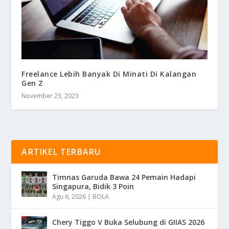
Freelance Lebih Banyak Di Minati Di Kalangan
Gen Z
November 23, 2023
ARTIKEL TERBARU
Timnas Garuda Bawa 24 Pemain Hadapi
Singapura, Bidik 3 Poin
Agu 6, 2026
|
BOLA
Chery Tiggo V Buka Selubung di GIIAS 2026