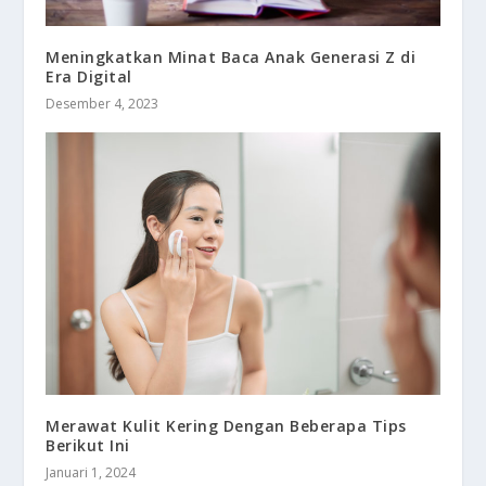
Meningkatkan Minat Baca Anak Generasi Z di
Era Digital
Desember 4, 2023
Merawat Kulit Kering Dengan Beberapa Tips
Berikut Ini
Januari 1, 2024