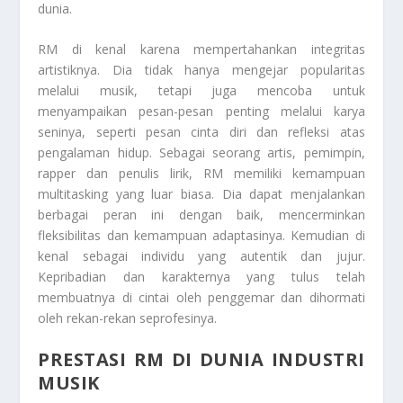
dunia.
RM di kenal karena mempertahankan integritas
artistiknya. Dia tidak hanya mengejar popularitas
melalui musik, tetapi juga mencoba untuk
menyampaikan pesan-pesan penting melalui karya
seninya, seperti pesan cinta diri dan refleksi atas
pengalaman hidup. Sebagai seorang artis, pemimpin,
rapper dan penulis lirik, RM memiliki kemampuan
multitasking yang luar biasa. Dia dapat menjalankan
berbagai peran ini dengan baik, mencerminkan
fleksibilitas dan kemampuan adaptasinya. Kemudian di
kenal sebagai individu yang autentik dan jujur.
Kepribadian dan karakternya yang tulus telah
membuatnya di cintai oleh penggemar dan dihormati
oleh rekan-rekan seprofesinya.
PRESTASI RM DI DUNIA INDUSTRI
MUSIK