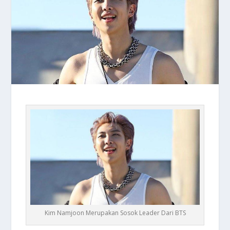
Kim Namjoon Merupakan Sosok Leader Dari BTS