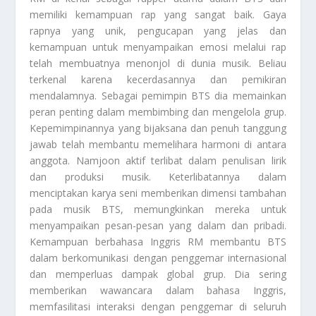
memiliki kemampuan rap yang sangat baik. Gaya
rapnya yang unik, pengucapan yang jelas dan
kemampuan untuk menyampaikan emosi melalui rap
telah membuatnya menonjol di dunia musik. Beliau
terkenal karena kecerdasannya dan pemikiran
mendalamnya. Sebagai pemimpin BTS dia memainkan
peran penting dalam membimbing dan mengelola grup.
Kepemimpinannya yang bijaksana dan penuh tanggung
jawab telah membantu memelihara harmoni di antara
anggota. Namjoon aktif terlibat dalam penulisan lirik
dan produksi musik. Keterlibatannya dalam
menciptakan karya seni memberikan dimensi tambahan
pada musik BTS, memungkinkan mereka untuk
menyampaikan pesan-pesan yang dalam dan pribadi.
Kemampuan berbahasa Inggris RM membantu BTS
dalam berkomunikasi dengan penggemar internasional
dan memperluas dampak global grup. Dia sering
memberikan wawancara dalam bahasa Inggris,
memfasilitasi interaksi dengan penggemar di seluruh