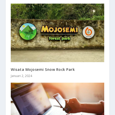
Wisata Mojosemi Snow Rock Park
Januari 2, 2024