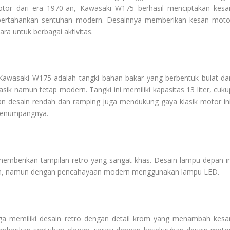
tor dari era 1970-an, Kawasaki W175 berhasil menciptakan kesa
pertahankan sentuhan modern. Desainnya memberikan kesan moto
a untuk berbagai aktivitas.
Kawasaki W175 adalah tangki bahan bakar yang berbentuk bulat da
ik namun tetap modern. Tangki ini memiliki kapasitas 13 liter, cuku
ngan desain rendah dan ramping juga mendukung gaya klasik motor ini
penumpangnya.
mberikan tampilan retro yang sangat khas. Desain lampu depan in
-an, namun dengan pencahayaan modern menggunakan lampu LED.
ga memiliki desain retro dengan detail krom yang menambah kesa