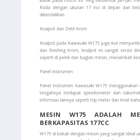
klasik pada motor ini. Velg berbentuk jari-jari
Roda dengan ukuran 17 inci di depan dan bel
dikendalikan.
Knalpot dan Detil Krom
Knalpot pada Kawasaki W175 juga ikut menyumban
dan finishing krom, knalpot ini sangat serasi 
seperti di pelek dan bagian mesin, menambah kesa
Panel Instrumen
Panel instrumen Kawasaki W175 menggunakan des
tengahnya terdapat speedometer dan takomete
informasi lainnya seperti trip meter dan level bah
MESIN W175 ADALAH ME
BERKAPASITAS 177CC
W175 di bekali dengan mesin yang sangat ideal un