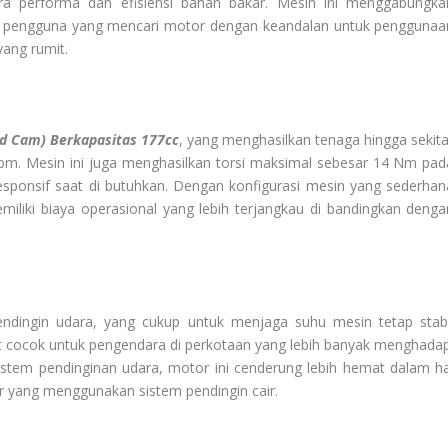
 performa dan efisiensi bahan bakar. Mesin ini menggabungka
k pengguna yang mencari motor dengan keandalan untuk penggunaa
yang rumit.
d Cam) Berkapasitas 177cc
, yang menghasilkan tenaga hingga sekita
rpm. Mesin ini juga menghasilkan torsi maksimal sebesar 14 Nm pad
esponsif saat di butuhkan. Dengan konfigurasi mesin yang sederhan
iliki biaya operasional yang lebih terjangkau di bandingkan denga
ingin udara, yang cukup untuk menjaga suhu mesin tetap stabi
at cocok untuk pengendara di perkotaan yang lebih banyak menghadap
tem pendinginan udara, motor ini cenderung lebih hemat dalam ha
 yang menggunakan sistem pendingin cair.