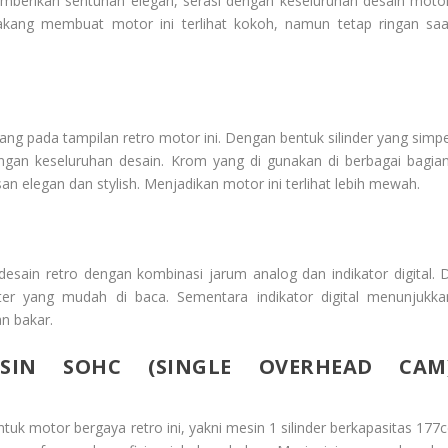
 memberikan sentuhan elegan, serasi dengan keseluruhan desain motor
akang membuat motor ini terlihat kokoh, namun tetap ringan saa
g pada tampilan retro motor ini. Dengan bentuk silinder yang simpe
dengan keseluruhan desain. Krom yang di gunakan di berbagai bagian
n elegan dan stylish. Menjadikan motor ini terlihat lebih mewah.
ain retro dengan kombinasi jarum analog dan indikator digital. D
r yang mudah di baca. Sementara indikator digital menunjukka
an bakar.
SIN SOHC (SINGLE OVERHEAD CAM
tuk motor bergaya retro ini, yakni mesin 1 silinder berkapasitas 177c