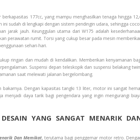
der berkapasitas 177cc, yang mampu menghasilkan tenaga hingga 12,
ini sudah di lengkapi dengan sistem pendingin udara, sehingga coco
nan jarak jauh. Keunggulan utama dari W175 adalah kesederhanaa
an perawatan rumit. Torsi yang cukup besar pada mesin memberika
penggunaan sehari-hari.
ukup ringan dan mudah di kendalikan. Memberikan kenyamanan bag
pengalaman. Suspensi depan teleskopik dan suspensi belakang twin
yamanan saat melewati jalanan bergelombang.
 bakarnya. Dengan kapasitas tangki 13 liter, motor ini sangat hema
a menjadi daya tarik bagi pengendara yang ingin mengurangi biay
I DESAIN YANG SANGAT MENARIK DA
enarik Dan Memikat
, terutama bagi penggemar motor retro. Denga