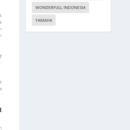
WONDERFULL INDONESIA
6
YAMAHA
k
n
n
i
-
t
a
N
n