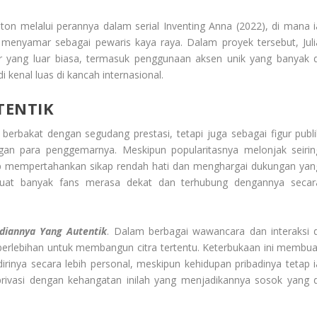
 melalui perannya dalam serial Inventing Anna (2022), di mana i
enyamar sebagai pewaris kaya raya. Dalam proyek tersebut, Juli
 yang luar biasa, termasuk penggunaan aksen unik yang banyak d
 kenal luas di kancah internasional.
TENTIK
 berbakat dengan segudang prestasi, tetapi juga sebagai figur publi
gan para penggemarnya. Meskipun popularitasnya melonjak seirin
tap mempertahankan sikap rendah hati dan menghargai dukungan yan
mbuat banyak fans merasa dekat dan terhubung dengannya secar
diannya Yang Autentik
. Dalam berbagai wawancara dan interaksi d
 berlebihan untuk membangun citra tertentu. Keterbukaan ini membua
nya secara lebih personal, meskipun kehidupan pribadinya tetap i
rivasi dengan kehangatan inilah yang menjadikannya sosok yang d