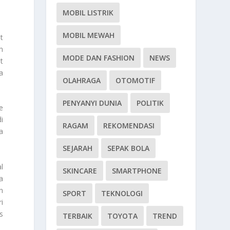
MOBIL LISTRIK
MOBIL MEWAH
t
n
MODE DAN FASHION
NEWS
t
a
OLAHRAGA
OTOMOTIF
PENYANYI DUNIA
POLITIK
e
i
RAGAM
REKOMENDASI
a
SEJARAH
SEPAK BOLA
l
SKINCARE
SMARTPHONE
a
n
SPORT
TEKNOLOGI
i
s
TERBAIK
TOYOTA
TREND