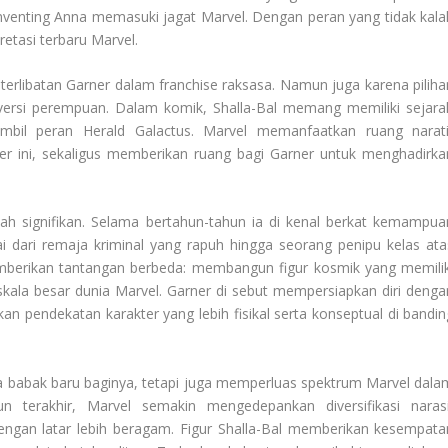
enting Anna memasuki jagat Marvel. Dengan peran yang tidak kala
pretasi terbaru Marvel.
terlibatan Garner dalam franchise raksasa. Namun juga karena piliha
r versi perempuan. Dalam komik, Shalla-Bal memang memiliki sejara
bil peran Herald Galactus. Marvel memanfaatkan ruang narati
ter ini, sekaligus memberikan ruang bagi Garner untuk menghadirka
kah signifikan. Selama bertahun-tahun ia di kenal berkat kemampua
ai dari remaja kriminal yang rapuh hingga seorang penipu kelas ata
mberikan tantangan berbeda: membangun figur kosmik yang memilik
kala besar dunia Marvel. Garner di sebut mempersiapkan diri denga
n pendekatan karakter yang lebih fisikal serta konseptual di bandin
a babak baru baginya, tetapi juga memperluas spektrum Marvel dala
 terakhir, Marvel semakin mengedepankan diversifikasi narasi
gan latar lebih beragam. Figur Shalla-Bal memberikan kesempata