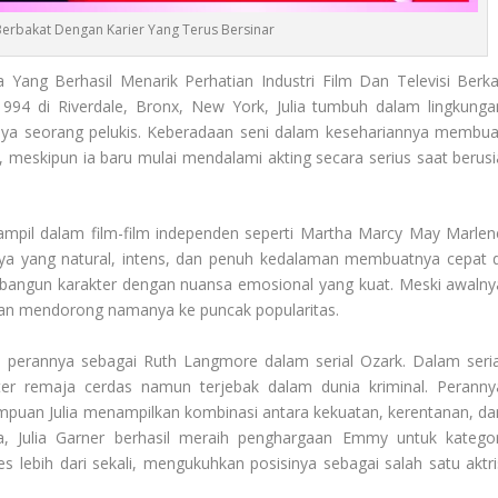
s Berbakat Dengan Karier Yang Terus Bersinar
Yang Berhasil Menarik Perhatian Industri Film Dan Televisi Berka
994 di Riverdale, Bronx, New York, Julia tumbuh dalam lingkunga
ahnya seorang pelukis. Keberadaan seni dalam kesehariannya membua
if, meskipun ia baru mulai mendalami akting secara serius saat berusi
 tampil dalam film-film independen seperti Martha Marcy May Marlen
nnya yang natural, intens, dan penuh kedalaman membuatnya cepat d
bangun karakter dengan nuansa emosional yang kuat. Meski awalny
mudian mendorong namanya ke puncak popularitas.
 perannya sebagai Ruth Langmore dalam serial Ozark. Dalam seria
kter remaja cerdas namun terjebak dalam dunia kriminal. Peranny
mpuan Julia menampilkan kombinasi antara kekuatan, kerentanan, da
ya, Julia Garner berhasil meraih penghargaan Emmy untuk kategor
s lebih dari sekali, mengukuhkan posisinya sebagai salah satu aktri