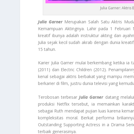
Julia Garner: Aktri
Julia Garner
Merupakan Salah Satu Aktris Muda 
Kemampuan Aktingnya. Lahir pada 1 Februari 1
kreatif ibunya adalah instruktur akting dan ay
Julia sejak kecil sudah akrab dengan dunia kreat
15 tahun.
Karier Julia Garner mulai berkembang ketika ia
(2011) dan Electric Children (2012). Penampila
kenal sebagai aktris berbakat yang mampu mem
berkarier di film, justru dunia televisi yang ke
Terobosan terbesar
Julia Garner
datang melalui
produksi Netflix tersebut, ia memainkan kara
sebagai Ruth mendapat pujian luas karena kema
kompleksitas moral. Berkat performa briliann
Outstanding Supporting Actress in a Drama Serie
terbaik generasinya.