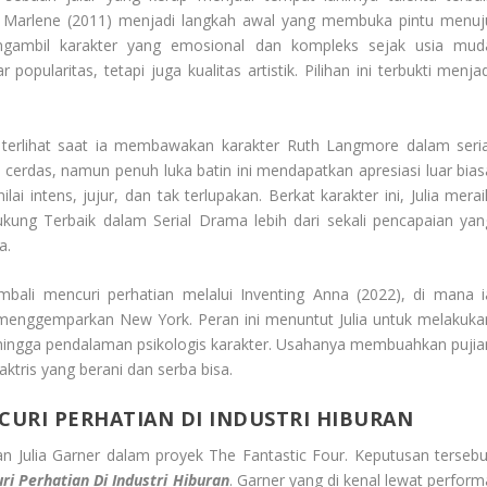
Marlene (2011) menjadi langkah awal yang membuka pintu menuj
engambil karakter yang emosional dan kompleks sejak usia mud
pularitas, tetapi juga kualitas artistik. Pilihan ini terbukti menjad
 terlihat saat ia membawakan karakter Ruth Langmore dalam seria
cerdas, namun penuh luka batin ini mendapatkan apresiasi luar bias
ai intens, jujur, dan tak terlupakan. Berkat karakter ini, Julia merai
ung Terbaik dalam Serial Drama lebih dari sekali pencapaian yan
a.
embali mencuri perhatian melalui Inventing Anna (2022), di mana i
enggemparkan New York. Peran ini menuntut Julia untuk melakuka
r, hingga pendalaman psikologis karakter. Usahanya membuahkan pujia
ktris yang berani dan serba bisa.
CURI PERHATIAN DI INDUSTRI HIBURAN
n Julia Garner dalam proyek The Fantastic Four. Keputusan tersebu
ri Perhatian Di Industri Hiburan
. Garner yang di kenal lewat perform