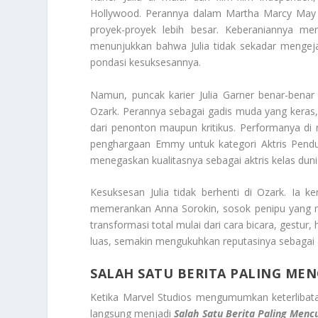
Hollywood. Perannya dalam Martha Marcy May 
proyek-proyek lebih besar. Keberaniannya m
menunjukkan bahwa Julia tidak sekadar mengejar po
pondasi kesuksesannya.
Namun, puncak karier Julia Garner benar-benar
Ozark. Perannya sebagai gadis muda yang keras, 
dari penonton maupun kritikus. Performanya di nil
penghargaan Emmy untuk kategori Aktris Penduk
menegaskan kualitasnya sebagai aktris kelas duni
Kesuksesan Julia tidak berhenti di Ozark. Ia k
memerankan Anna Sorokin, sosok penipu yang m
transformasi total mulai dari cara bicara, gestu
luas, semakin mengukuhkan reputasinya sebagai a
SALAH SATU BERITA PALING MEN
Ketika Marvel Studios mengumumkan keterlibata
langsung menjadi
Salah Satu Berita Paling Mencu