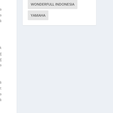
WONDERFULL INDONESIA
a
a
YAMAHA
i
k
g
g
a
i
t
a
i