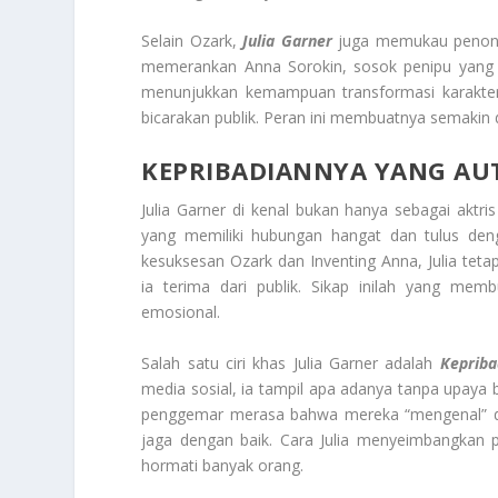
Selain Ozark,
Julia Garner
juga memukau penonton
memerankan Anna Sorokin, sosok penipu yang m
menunjukkan kemampuan transformasi karakter
bicarakan publik. Peran ini membuatnya semakin di
KEPRIBADIANNYA YANG AU
Julia Garner di kenal bukan hanya sebagai aktris
yang memiliki hubungan hangat dan tulus den
kesuksesan Ozark dan Inventing Anna, Julia te
ia terima dari publik. Sikap inilah yang me
emosional.
Salah satu ciri khas Julia Garner adalah
Kepriba
media sosial, ia tampil apa adanya tanpa upaya
penggemar merasa bahwa mereka “mengenal” diri
jaga dengan baik. Cara Julia menyeimbangkan p
hormati banyak orang.