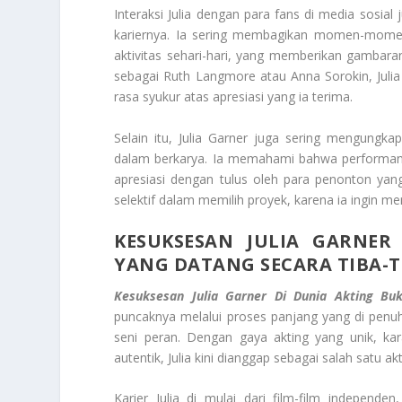
Interaksi Julia dengan para fans di media sos
kariernya. Ia sering membagikan momen-momen
aktivitas sehari-hari, yang memberikan gambar
sebagai Ruth Langmore atau Anna Sorokin, Juli
rasa syukur atas apresiasi yang ia terima.
Selain itu, Julia Garner juga sering mengung
dalam berkarya. Ia memahami bahwa performanya d
apresiasi dengan tulus oleh para penonton yan
selektif dalam memilih proyek, karena ia ingin m
KESUKSESAN JULIA GARNER
YANG DATANG SECARA TIBA-T
Kesuksesan Julia Garner Di Dunia Akting Bu
puncaknya melalui proses panjang yang di penuhi 
seni peran. Dengan gaya akting yang unik, k
autentik, Julia kini dianggap sebagai salah satu ak
Karier Julia di mulai dari film-film independe