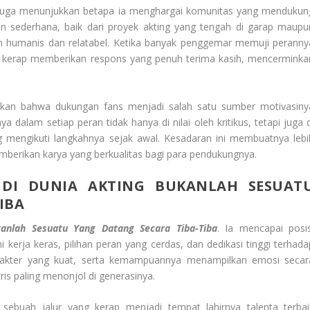
ial juga menunjukkan betapa ia menghargai komunitas yang mendukun
 sederhana, baik dari proyek akting yang tengah di garap maupu
an humanis dan relatabel. Ketika banyak penggemar memuji peranny
a kerap memberikan respons yang penuh terima kasih, mencerminka
kapkan bahwa dukungan fans menjadi salah satu sumber motivasiny
alam setiap peran tidak hanya di nilai oleh kritikus, tetapi juga d
g mengikuti langkahnya sejak awal. Kesadaran ini membuatnya lebi
emberikan karya yang berkualitas bagi para pendukungnya.
 DI DUNIA AKTING BUKANLAH SESUAT
IBA
kanlah Sesuatu Yang Datang Secara Tiba-Tiba
. Ia mencapai posis
kerja keras, pilihan peran yang cerdas, dan dedikasi tinggi terhada
arakter yang kuat, serta kemampuannya menampilkan emosi secar
tris paling menonjol di generasinya.
n, sebuah jalur yang kerap menjadi tempat lahirnya talenta terbai