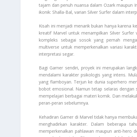
tajam dan penuh nuansa dalam Ozark maupun Inv
ikonik: Shalla-Bal, varian Silver Surfer dalam inter
Kisah ini menjadi menarik bukan hanya karena ke
kreatif Marvel untuk menampilkan Silver Surfe
kompleks sebagai sosok yang pernah mengam
multiverse untuk memperkenalkan variasi karak
interpretasi segar.
Bagi Garner sendiri, proyek ini merupakan lang
mendalami karakter psikologis yang intens. Mul
yang flamboyan. Terjun ke dunia superhero me
bobot emosional. Namun tetap selaras dengan s
mempelajari berbagai materi komik. Dan melakuka
peran-peran sebelumnya.
Kehadiran Garner di Marvel tidak hanya membuk
menghadirkan karakter. Dalam beberapa tahun
memperkenalkan pahlawan maupun anti-hero den