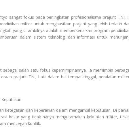
o sangat fokus pada peningkatan profesionalisme prajurit TNI. I
ndidikan militer untuk menghasilkan prajurit yang lebih terlatih da
angkah yang di ambilnya adalah memperkenalkan program pendidika
embaruan dalam sistem teknologi dan informasi untuk menunjan
it sebagai salah satu fokus kepemimpinannya. Ia memimpin berbaga
raan prajurit TNI, baik dalam hal tempat tinggal, peralatan militer
n Keputusan
gan ketegasan dan keberanian dalam mengambil keputusan. Di bawa
asi besar yang tidak hanya mengutamakan kekuatan militer, tetap
lam mencegah konflik.