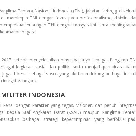
glima Tentara Nasional Indonesia (TNI), jabatan tertinggi di seluru
Gatot memimpin TNI dengan fokus pada profesionalisme, disiplin, da
uga memperkuat hubungan TNI dengan masyarakat serta meningkatka
n keamanan negara.
a 2017 setelah menyelesaikan masa baktinya sebagai Panglima TNI
erbagai kegiatan sosial dan politik, serta menjadi pembicara dala
 juga di kenal sebagai sosok yang aktif mendukung berbagai inisiati
 integritas negara.
MILITER INDONESIA
i kenal dengan karakter yang tegas, visioner, dan penuh integritas
agai Kepala Staf Angkatan Darat (KSAD) maupun Panglima Tentar
menerapkan berbagai strategi kepemimpinan yang berfokus pad