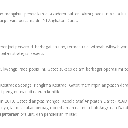
 mengikuti pendidikan di Akademi Militer (Akmil) pada 1982. Ia lulu
i perwira pertama di TNI Angkatan Darat.
enjadi perwira di berbagai satuan, termasuk di wilayah-wilayah yan
atan strategis, seperti:
iwangi: Pada posisi ini, Gatot sukses dalam berbagai operasi milite
Kostrad): Sebagai Panglima Kostrad, Gatot memimpin angkatan dara
si pengamanan di daerah konflik.
un 2013, Gatot diangkat menjadi Kepala Staf Angkatan Darat (KSAD)
tannya, ia melakukan berbagai pembaruan dalam tubuh Angkatan Darat
hteraan prajurit, dan pendidikan militer.