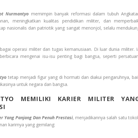
tot Nurmantyo
memimpin banyak reformasi dalam tubuh Angkata
an, meningkatkan kualitas pendidikan militer, dan memperbaik
ikap nasionalis dan patriotik yang sangat menonjol, selalu mendukun
gai operasi militer dan tugas kemanusiaan. Di luar dunia militer. I
berbicara mengenai isu-isu penting bagi bangsa, seperti persatuan
tyo
tetap menjadi figur yang di hormati dan diakui pengaruhnya, bai
dikasinya untuk negara dan bangsa.
TYO MEMILIKI KARIER MILITER YAN
SI
er Yang Panjang Dan Penuh Prestasi
, menjadikannya salah satu toko
anan karirnya yang gemilang: