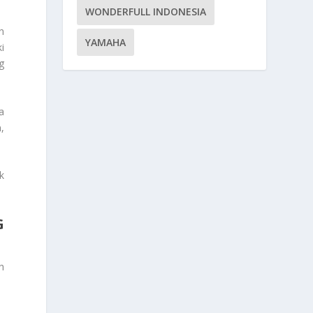
WONDERFULL INDONESIA
n
YAMAHA
i
g
a
,
k
G
h