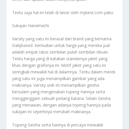
Tentu saja hal ini telah di lansir oleh mybest.com yaitu:
Sukajan Hanamachi
Varsity yang satu ini berasal dari brand yang bernama
Dailybased. Kemudian untuk harga yang mereka jual
adalah empat ratus sembilan puluh sembilan ribuan.
Tentu harga yang di katakan standarnya jaket yang
khas dengan grafisnya ini. Motif jaket yang satu ini
seringkali mewakili hal di dalamnya. Tentu dalam merek
yang satu ini juga menampilkan gambar yang ada
maknanya. Varsity unik ini menampilkan geisha
bersulam yang mengenakan topeng Hannya serta
menggenggam sebuah pedang katana. Selain Geisha
yang menawan, dengan adanya topeng hannya pada
sukajan ini sepertinya merubah maknanya.
Topeng Geisha serta hannya di percaya mewakili