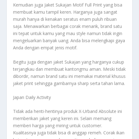
Kemudian juga Jaket Sukajan Motif Full Print yang bisa
membuat kamu tampil keren. Harganya juga sangat
murah hanya di kenakan seratus enam puluh ribuan
saja. Menawarkan berbagai corak menarik, brand satu
ini tepat untuk kamu yang mau style namun tidak ingin
mengeluarkan banyak uang. Anda bisa melengkapi gaya
Anda dengan empat jenis motif.
Begitu juga dengan jaket Sukajan yang harganya cukup
terjangkau dan membuat kantongmu aman. Meski tidak
dibordir, namun brand satu ini memakai material khusus
jaket print sehingga gambarnya sharp serta tahan lama.
Japan Daily Activity
Tidak ada henti-hentinya produk X-Urband Absolute ini
memberikan jaket yang keren ini. Selain memang
memberi harga yang miring untuk customer.
Kualitasnya juga tidak bisa di anggap remeh. Corak ikan