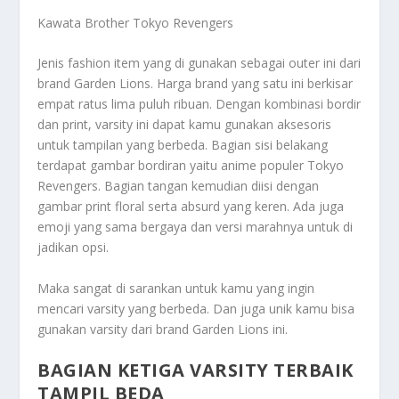
Kawata Brother Tokyo Revengers
Jenis fashion item yang di gunakan sebagai outer ini dari
brand Garden Lions. Harga brand yang satu ini berkisar
empat ratus lima puluh ribuan. Dengan kombinasi bordir
dan print, varsity ini dapat kamu gunakan aksesoris
untuk tampilan yang berbeda. Bagian sisi belakang
terdapat gambar bordiran yaitu anime populer Tokyo
Revengers. Bagian tangan kemudian diisi dengan
gambar print floral serta absurd yang keren. Ada juga
emoji yang sama bergaya dan versi marahnya untuk di
jadikan opsi.
Maka sangat di sarankan untuk kamu yang ingin
mencari varsity yang berbeda. Dan juga unik kamu bisa
gunakan varsity dari brand Garden Lions ini.
BAGIAN KETIGA VARSITY TERBAIK
TAMPIL BEDA