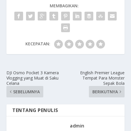
MEMBAGIKAN:
KECEPATAN:
DJI Osmo Pocket 3 Kamera
English Premier League
Vlogging yang Muat di Saku
Tempat Para Monster
Celana
Sepak Bola
SEBELUMNYA
BERIKUTNYA
TENTANG PENULIS
admin