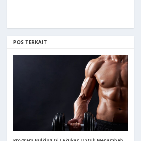
POS TERKAIT
Program Bulking Di Lakukan Untuk Menambah