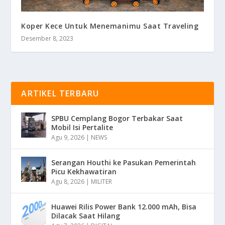
Koper Kece Untuk Menemanimu Saat Traveling
Desember 8, 2023
ARTIKEL TERBARU
SPBU Cemplang Bogor Terbakar Saat
Mobil Isi Pertalite
Agu 9, 2026
|
NEWS
Serangan Houthi ke Pasukan Pemerintah
Picu Kekhawatiran
Agu 8, 2026
|
MILITER
Huawei Rilis Power Bank 12.000 mAh, Bisa
Dilacak Saat Hilang