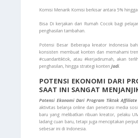
Komisi Menarik Komisi berkisar antara 5% hingga
Bisa Di kerjakan dari Rumah Cocok bagi pelaja
penghasilan tambahan.
Potensi Besar Beberapa kreator Indonesia ba
konsisten membuat konten dan memahami tren pro
#cuandaritiktok, atau #kerjadirumah, akan terli
penghasilan, hingga strategi konten
Jadi
.
POTENSI EKONOMI DARI PRO
SAAT INI SANGAT MENJANJ
Potensi Ekonomi Dari Program Tiktok Affiliate
aktivitas belanja online dan penetrasi media sos
baru yang melibatkan ribuan kreator, pelaku U
ladang cuan baru, tetapi juga menciptakan perp
sebesar ini di Indonesia.