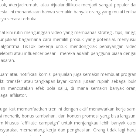
tiktok, #kerjadirumah, atau #jualanditiktok menjadi sangat populer da
esia. Ini menandakan bahwa semakin banyak orang yang mulai terliba
ya secara terbuka.
l kini rutin mengunggah video yang membahas strategi, tips, hingg
menunjukkan bagaimana cara memilih produk yang potensial, menyusu
algoritma TikTok bekerja untuk mendongkrak penayangan video
elebriti atau influencer besar—mereka adalah pengguna biasa denga
masaran.
cuan” atau notifikasi komisi penjualan juga semakin membuat progra
kti transfer atau tangkapan layar komisi jutaan rupiah sebagai bukt
 Ini menciptakan efek bola salju, di mana semakin banyak oran
ai affiliator.
p juga ikut memanfaatkan tren ini dengan aktif menawarkan kerja sam
i menarik, bonus tambahan, dan konten promosi yang bisa langsun
khusus “affiliate campaign” untuk menjangkau lebih banyak calo
syarakat memandang kerja dan penghasilan. Orang tidak lagi haru