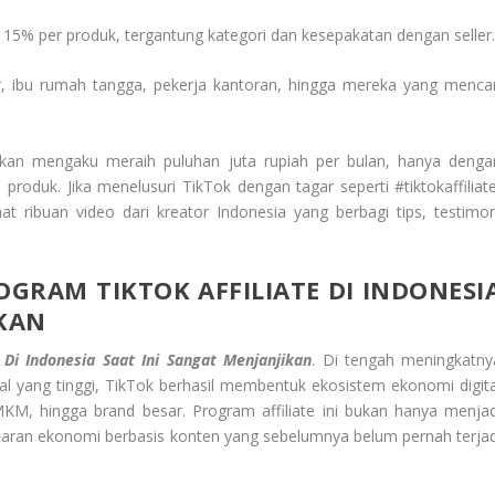
 15% per produk, tergantung kategori dan kesepakatan dengan seller
r, ibu rumah tangga, pekerja kantoran, hingga mereka yang mencar
hkan mengaku meraih puluhan juta rupiah per bulan, hanya denga
duk. Jika menelusuri TikTok dengan tagar seperti #tiktokaffiliate
hat ribuan video dari kreator Indonesia yang berbagi tips, testimon
GRAM TIKTOK AFFILIATE DI INDONESI
IKAN
 Di Indonesia Saat Ini Sangat Menjanjikan
. Di tengah meningkatny
ial yang tinggi, TikTok berhasil membentuk ekosistem ekonomi digita
MKM, hingga brand besar. Program affiliate ini bukan hanya menjad
utaran ekonomi berbasis konten yang sebelumnya belum pernah terjad