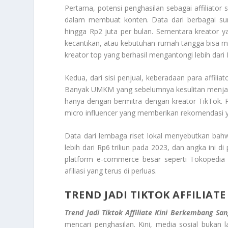
Pertama, potensi penghasilan sebagai affiliator s
dalam membuat konten. Data dari berbagai su
hingga Rp2 juta per bulan. Sementara kreator ya
kecantikan, atau kebutuhan rumah tangga bisa me
kreator top yang berhasil mengantongi lebih dari 
Kedua, dari sisi penjual, keberadaan para affilia
Banyak UMKM yang sebelumnya kesulitan menjang
hanya dengan bermitra dengan kreator TikTok. Pe
micro influencer yang memberikan rekomendasi yan
Data dari lembaga riset lokal menyebutkan ba
lebih dari Rp6 triliun pada 2023, dan angka ini d
platform e-commerce besar seperti Tokopedia d
afiliasi yang terus di perluas.
TREND JADI TIKTOK AFFILIAT
Trend Jadi Tiktok Affiliate Kini Berkembang Sa
mencari penghasilan. Kini, media sosial bukan 