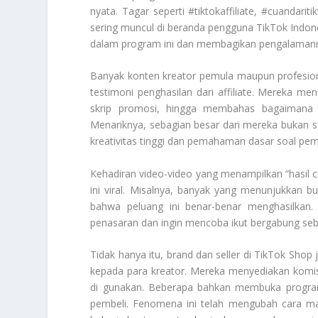
nyata. Tagar seperti #tiktokaffiliate, #cuandari
sering muncul di beranda pengguna TikTok Indon
dalam program ini dan membagikan pengalamann
Banyak konten kreator pemula maupun profesiona
testimoni penghasilan dari affiliate. Mereka 
skrip promosi, hingga membahas bagaimana 
Menariknya, sebagian besar dari mereka bukan s
kreativitas tinggi dan pemahaman dasar soal pe
Kehadiran video-video yang menampilkan “hasil 
ini viral. Misalnya, banyak yang menunjukkan bu
bahwa peluang ini benar-benar menghasilkan.
penasaran dan ingin mencoba ikut bergabung sebag
Tidak hanya itu, brand dan seller di TikTok Sho
kepada para kreator. Mereka menyediakan komis
di gunakan. Beberapa bahkan membuka program 
pembeli. Fenomena ini telah mengubah cara ma