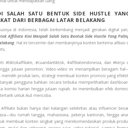
ional untuk mendapatkan uang.
ADI SALAH SATU BENTUK SIDE HUSTLE YAN
AKAT DARI BERBAGAI LATAR BELAKANG
susnya di Indonesia, telah berkembang menjadi gerakan digital yan
ktok Affiliate Kini Menjadi Salah Satu Bentuk Side Hustle Yang Palin
Belakang
. Hal ini tercermin dari membanjirnya konten bertema afiliasi 
ts.
 #tiktokaffiliate, #cuandaritiktok, #affiliateindonesia, dan #kerja d
ngga jutaan penonton. Video-video ini menampilkan beragam hal
tips memilih produk laris, strategi membuat konten promosi yang efekti
r. Banyak pengguna bahkan secara terbuka memperlihatkan dashboar
 komisi harian hingga jutaan rupiah. Ini menimbulkan efek domino
ertarik untuk ikut mencoba.
ffiliate bukan hanya dari kalangan selebritas atau influencer besar
biasa—ibu rumah tangga, mahasiswa, pekerja kantoran, hingga ana
tuk membuat konten singkat yang merekomendasikan produk-produ
, mulai dari unboxing, review jujur, video tutorial, sampai forma