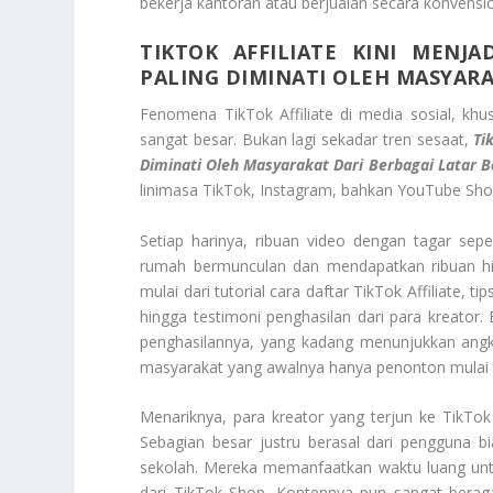
bekerja kantoran atau berjualan secara konvens
TIKTOK AFFILIATE KINI MENJ
PALING DIMINATI OLEH MASYAR
Fenomena TikTok Affiliate di media sosial, khu
sangat besar. Bukan lagi sekadar tren sesaat,
Ti
Diminati Oleh Masyarakat Dari Berbagai Latar 
linimasa TikTok, Instagram, bahkan YouTube Shor
Setiap harinya, ribuan video dengan tagar seperti
rumah bermunculan dan mendapatkan ribuan hi
mulai dari tutorial cara daftar TikTok Affiliate, 
hingga testimoni penghasilan dari para kreato
penghasilannya, yang kadang menunjukkan angka
masyarakat yang awalnya hanya penonton mulai t
Menariknya, para kreator yang terjun ke TikTok A
Sebagian besar justru berasal dari pengguna 
sekolah. Mereka memanfaatkan waktu luang un
dari TikTok Shop. Kontennya pun sangat beragam