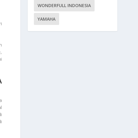
WONDERFULL INDONESIA
.
YAMAHA
i
n
,
i
A
a
l
i
i