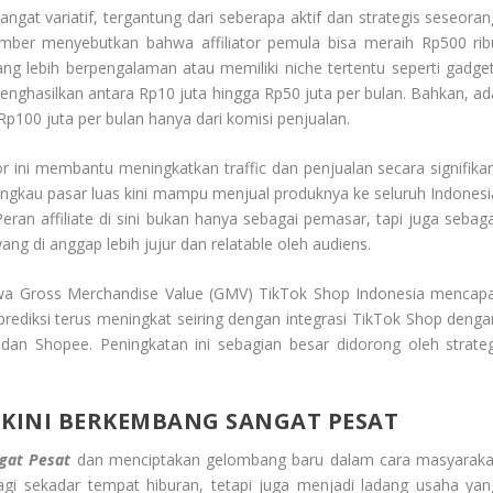
angat variatif, tergantung dari seberapa aktif dan strategis seseoran
mber menyebutkan bahwa affiliator pemula bisa meraih Rp500 rib
ng lebih berpengalaman atau memiliki niche tertentu seperti gadget
nghasilkan antara Rp10 juta hingga Rp50 juta per bulan. Bahkan, ad
Rp100 juta per bulan hanya dari komisi penjualan.
tor ini membantu meningkatkan traffic dan penjualan secara signifikan
kau pasar luas kini mampu menjual produknya ke seluruh Indonesi
ran affiliate di sini bukan hanya sebagai pemasar, tapi juga sebaga
g di anggap lebih jujur dan relatable oleh audiens.
hwa Gross Merchandise Value (GMV) TikTok Shop Indonesia mencapa
i prediksi terus meningkat seiring dengan integrasi TikTok Shop denga
an Shopee. Peningkatan ini sebagian besar didorong oleh strateg
E KINI BERKEMBANG SANGAT PESAT
ngat Pesat
dan menciptakan gelombang baru dalam cara masyaraka
lagi sekadar tempat hiburan, tetapi juga menjadi ladang usaha yan