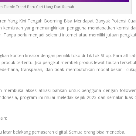
form Tiktok: Trend Baru Cari Uang Dari Rumah
tu Tren Yang Kini Tengah Booming Bisa Mendapat Banyak Potensi Cua
tem kemitraan yang memungkinkan pengguna mendapatkan komisi dar
Tanpa perlu menjadi selebriti internet atau memiliki jutaan pengikut
.
an konten kreator dengan pemilik toko di TikTok Shop. Para affiliat
roduk tertentu. Jika pengikut membeli produk lewat tautan tersebut
sederhana, transparan, dan tidak membutuhkan modal besar—cuku
ah membuka akses afiliasi bahkan untuk pengguna dengan follower
Indonesia, program ini mulai meledak sejak 2023 dan semakin luas d
ain:
au latar belakang pemasaran digital. Semua orang bisa mencoba.